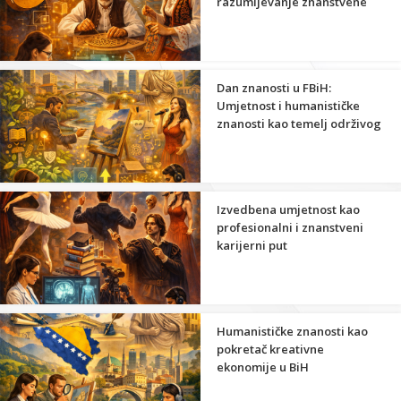
razumijevanje znanstvene
strane umjetnosti
Dan znanosti u FBiH:
Umjetnost i humanističke
znanosti kao temelj održivog
razvoja
Izvedbena umjetnost kao
profesionalni i znanstveni
karijerni put
Humanističke znanosti kao
pokretač kreativne
ekonomije u BiH