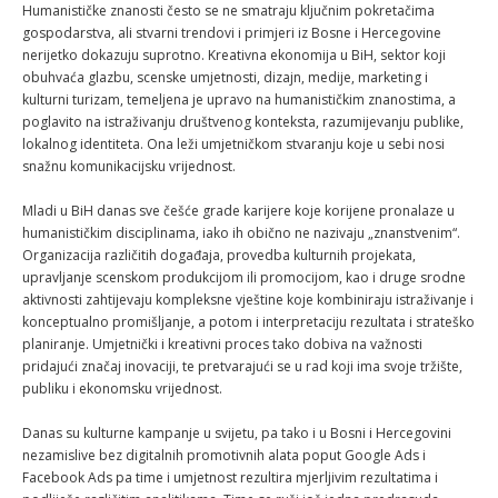
Humanističke znanosti često se ne smatraju ključnim pokretačima
gospodarstva, ali stvarni trendovi i primjeri iz Bosne i Hercegovine
nerijetko dokazuju suprotno. Kreativna ekonomija u BiH, sektor koji
obuhvaća glazbu, scenske umjetnosti, dizajn, medije, marketing i
kulturni turizam, temeljena je upravo na humanističkim znanostima, a
poglavito na istraživanju društvenog konteksta, razumijevanju publike,
lokalnog identiteta. Ona leži umjetničkom stvaranju koje u sebi nosi
snažnu komunikacijsku vrijednost.
Mladi u BiH danas sve češće grade karijere koje korijene pronalaze u
humanističkim disciplinama, iako ih obično ne nazivaju „znanstvenim“.
Organizacija različitih događaja, provedba kulturnih projekata,
upravljanje scenskom produkcijom ili promocijom, kao i druge srodne
aktivnosti zahtijevaju kompleksne vještine koje kombiniraju istraživanje i
konceptualno promišljanje, a potom i interpretaciju rezultata i strateško
planiranje. Umjetnički i kreativni proces tako dobiva na važnosti
pridajući značaj inovaciji, te pretvarajući se u rad koji ima svoje tržište,
publiku i ekonomsku vrijednost.
Danas su kulturne kampanje u svijetu, pa tako i u Bosni i Hercegovini
nezamislive bez digitalnih promotivnih alata poput Google Ads i
Facebook Ads pa time i umjetnost rezultira mjerljivim rezultatima i