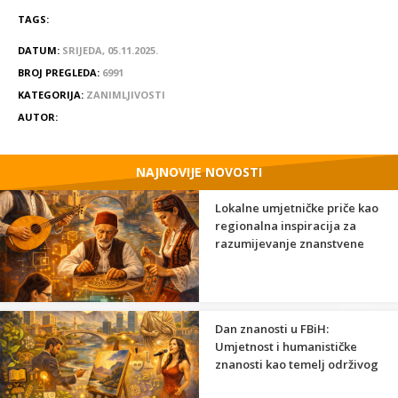
TAGS:
DATUM:
SRIJEDA, 05.11.2025.
BROJ PREGLEDA:
6991
KATEGORIJA:
ZANIMLJIVOSTI
AUTOR:
NAJNOVIJE NOVOSTI
Lokalne umjetničke priče kao
regionalna inspiracija za
razumijevanje znanstvene
strane umjetnosti
Dan znanosti u FBiH:
Umjetnost i humanističke
znanosti kao temelj održivog
razvoja