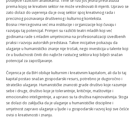
podliježe različitim analitikama. Time se ruši još jedna predrasuda
prema kojoj se kreativni sektor ne može vrednovati ili mjeriti. Upravo se
zato dolazi do uvjerenja da je ovaj sektor spoj kreativnog rada i
preciznog poznavanja društvenog i kulturnog konteksta.
Bosna i Hercegovina već ima institucije i organizacije koji čuvaju i
razvijaju taj potencijal. Primjeri su različiti teatri mladih koji već
godinama rade s mladim umjetnicima na profesionalizaciji izvedbenih
praksi i razvoju autorskih predstava. Takve inicijative pokazuju da
ulaganje u humanističko znanje nije trošak, nego investicija u talente koji
će u budućnosti činiti dio najbrže rastućeg sektora koji bilježi snažan
potencijal za zapošljavanje.
Činjenica je da BiH obiluje kulturnim i kreativnim kapitalom, ali da bi taj
kapital postao snažan gospodarski resurs, potrebno je dugoročno i
strateško ulaganje. Humanističke znanosti grade društvo koje razumije
sebe i druge, društvo koje je tolerantnije, kritičnije, maštovitije i
emocionalno inteligentnije, a upravo su ta društva najinovativnija. Stoga
se dolazi do zaključka da je ulaganje u humanističke discipline i
umjetnost zapravo ulaganje u ljude i u gospodarski razvoj koji sve češće
ovisi o kreativnosti i znanju.