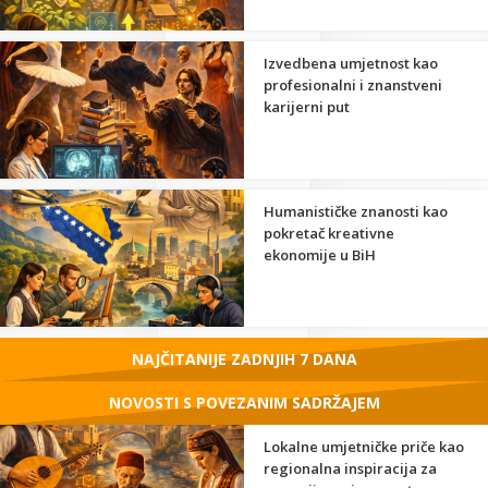
Izvedbena umjetnost kao
profesionalni i znanstveni
karijerni put
Humanističke znanosti kao
pokretač kreativne
ekonomije u BiH
NAJČITANIJE ZADNJIH 7 DANA
NOVOSTI S POVEZANIM SADRŽAJEM
Lokalne umjetničke priče kao
regionalna inspiracija za