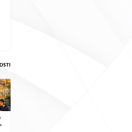
OSTI
i
e