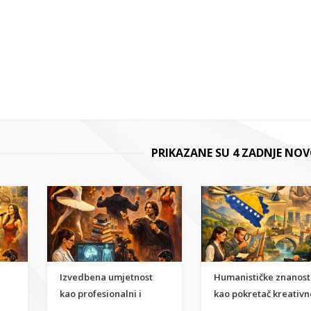
PRIKAZANE SU 4 ZADNJE NOV
Izvedbena umjetnost
Humanističke znanost
kao profesionalni i
kao pokretač kreativn
i
znanstveni karijerni put
ekonomije u BiH