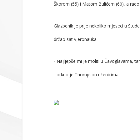
Škorom (55) i Matom Bulićem (60), a rado j
Glazbenik je prije nekoliko mjeseci u Stu
držao sat vjeronauka.
- Najljepše mi je moliti u Čavoglavama, ta
- otkrio je Thompson učenicima.