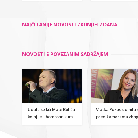
razumijevanje
kao temelj održivog
znanstvene strane
razvoja
umjetnosti
NAJČITANIJE NOVOSTI ZADNJIH 7 DANA
NOVOSTI S POVEZANIM SADRŽAJEM
Udala se kći Mate Bulića
Vlatka Pokos slomila 
kojoj je Thompson kum
pred kamerama zbo
jednog pitanja