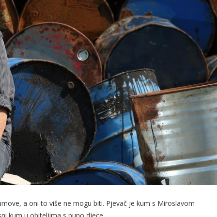
move, a oni to više ne mogu biti. Pjevač je kum s Miroslavom
ni kum u obiteljima s puno djece.