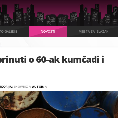
O GALERIJE
NOVOSTI
MJESTA ZA IZLAZAK
rinuti o 60-ak kumčadi i
EGORIJA:
SHOWBIZ //
AUTOR:
//