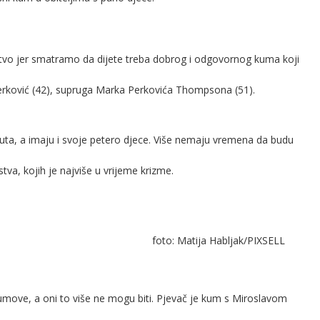
stvo jer smatramo da dijete treba dobrog i odgovornog kuma koji
Perković (42), supruga Marka Perkovića Thompsona (51).
puta, a imaju i svoje petero djece. Više nemaju vremena da budu
va, kojih je najviše u vrijeme krizme.
foto: Matija Habljak/PIXSELL
move, a oni to više ne mogu biti. Pjevač je kum s Miroslavom