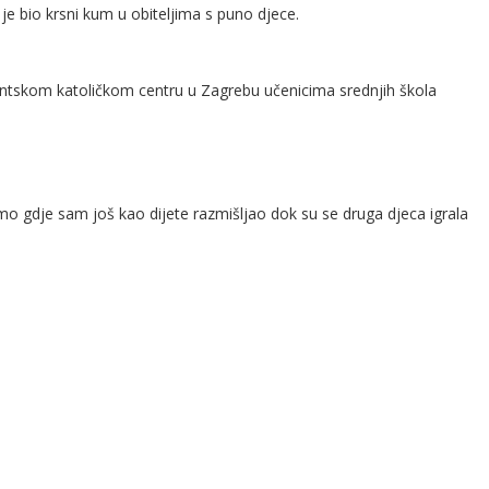
e bio krsni kum u obiteljima s puno djece.
dentskom katoličkom centru u Zagrebu učenicima srednjih škola
mo gdje sam još kao dijete razmišljao dok su se druga djeca igrala