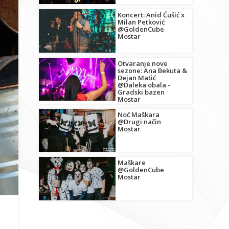
Koncert: Anid Ćušić x
Milan Petković
@GoldenCube
Mostar
Otvaranje nove
sezone: Ana Bekuta &
Dejan Matić
@Daleka obala -
Gradski bazen
Mostar
Noć Maškara
@Drugi način
Mostar
Maškare
@GoldenCube
Mostar