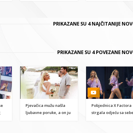
PRIKAZANE SU 4 NAJČITANIJE NO
PRIKAZANE SU 4 POVEZANE NOV
se
Pjevačica mužu našla
Pobjednica X Factora
g
ljubavne poruke, a on ju
strgala odjeću sa sebe
zatim pretukao
podivljala na stolu
ispred šokiranih