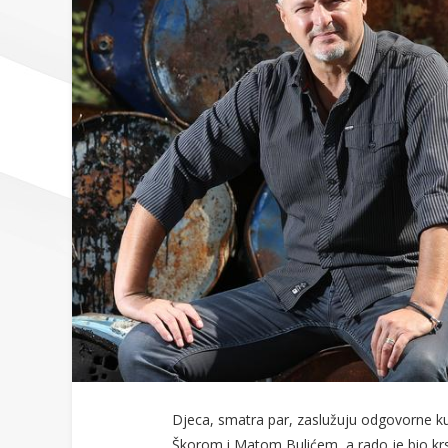
Djeca, smatra par, zaslužuju odgovorne ku
Škorom i Matom Bulićem, a rado je bio krs