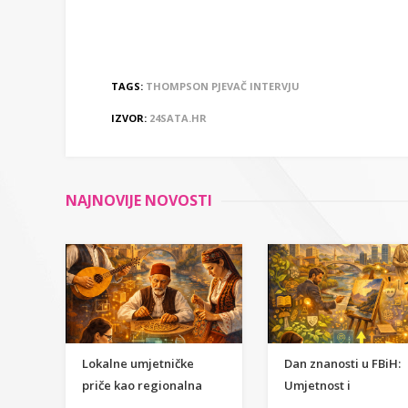
TAGS:
THOMPSON
PJEVAČ
INTERVJU
IZVOR:
24SATA.HR
NAJNOVIJE NOVOSTI
Lokalne umjetničke
Dan znanosti u FBiH:
priče kao regionalna
Umjetnost i
inspiracija za
humanističke znanost