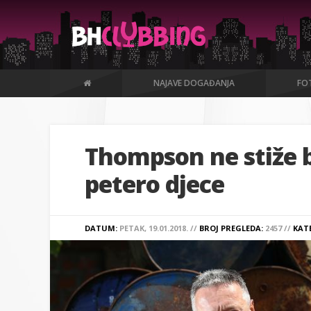
NAJAVE DOGAĐANJA
FOT
Thompson ne stiže b
petero djece
DATUM:
PETAK, 19.01.2018. //
BROJ PREGLEDA:
2457 //
KAT