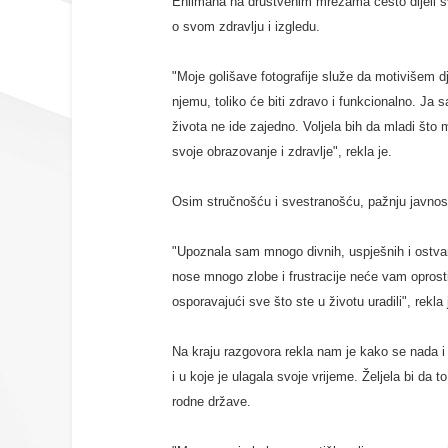
Ehlimana na društvenim mrežama često dijeli svo
o svom zdravlju i izgledu.
"Moje golišave fotografije služe da motivišem dj
njemu, toliko će biti zdravo i funkcionalno. Ja 
života ne ide zajedno. Voljela bih da mladi što
svoje obrazovanje i zdravlje", rekla je.
Osim stručnošću i svestranošću, pažnju javnosti
"Upoznala sam mnogo divnih, uspješnih i ostvare
nose mnogo zlobe i frustracije neće vam oprostiti
osporavajući sve što ste u životu uradili", rekla 
Na kraju razgovora rekla nam je kako se nada i
i u koje je ulagala svoje vrijeme. Željela bi da 
rodne države.