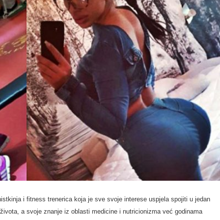
stkinja i fitness trenerica koja je sve svoje interese uspjela spojiti u jedan
 života, a svoje znanje iz oblasti medicine i nutricionizma već godinama