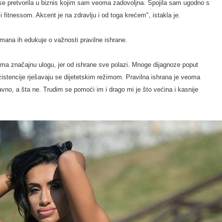
u se pretvorila u biznis kojim sam veoma zadovoljna. Spojila sam ugodno s
i fitnessom. Akcent je na zdravlju i od toga krećem", istakla je.
limana ih edukuje o važnosti pravilne ishrane.
 ima značajnu ulogu, jer od ishrane sve polazi. Mnoge dijagnoze poput
ezistencije rješavaju se dijetetskim režimom. Pravilna ishrana je veoma
pravno, a šta ne. Trudim se pomoći im i drago mi je što većina i kasnije