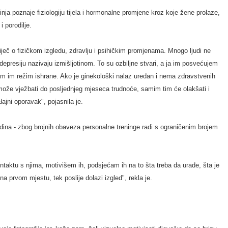
inja poznaje fiziologiju tijela i hormonalne promjene kroz koje žene prolaze,
i porodilje.
 riječ o fizičkom izgledu, zdravlju i psihičkim promjenama. Mnogo ljudi ne
depresiju nazivaju izmišljotinom. To su ozbiljne stvari, a ja im posvećujem
am im režim ishrane. Ako je ginekološki nalaz uredan i nema zdravstvenih
 može vježbati do posljednjeg mjeseca trudnoće, samim tim će olakšati i
đajni oporavak", pojasnila je.
ina - zbog brojnih obaveza personalne treninge radi s ograničenim brojem
aktu s njima, motivišem ih, podsjećam ih na to šta treba da urade, šta je
e na prvom mjestu, tek poslije dolazi izgled", rekla je.