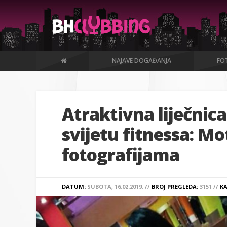
NAJAVE DOGAĐANJA
FOT
Atraktivna liječnic
svijetu fitnessa: M
fotografijama
DATUM:
SUBOTA, 16.02.2019. //
BROJ PREGLEDA:
3151 //
KA