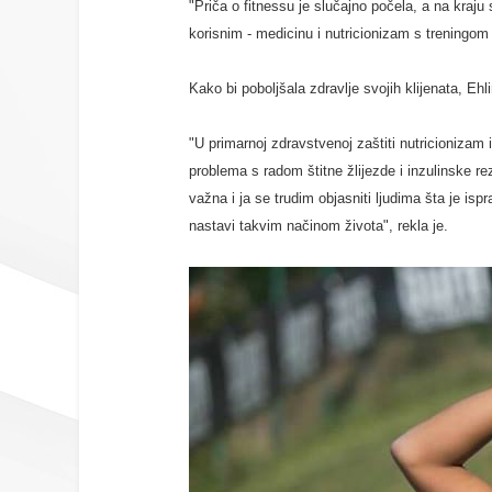
"Priča o fitnessu je slučajno počela, a na kraj
korisnim - medicinu i nutricionizam s treningom 
Kako bi poboljšala zdravlje svojih klijenata, Eh
"U primarnoj zdravstvenoj zaštiti nutricionizam
problema s radom štitne žlijezde i inzulinske r
važna i ja se trudim objasniti ljudima šta je is
nastavi takvim načinom života", rekla je.