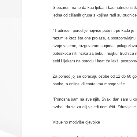
S obzirom na to da kao ljekar i kao nutricionistk
jedna od ciljanih grupa s kojima radi su trudnice 
"Trudnice i porodilje najviše pate i trpe kada je
razumije kroz šta one prolaze, a postporođajnu 
svoje vrijeme, razgovaram s njima i prilagođav
poteškoća niti rizika za bebu i majku, trudnica
sebi i ljekaru na porodu i imat će lakši postporo
Za pomoć joj se obraćaju osobe od 12 do 60 god
osoba, a online klijenata ima mnogo više.
"Ponosna sam na sve njih. Svaki dan sam u kont
svrha i da se za cilj vrijedi namučiti. Zdravlje j
Vizuelno motiviše djevojke