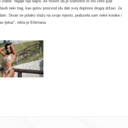
ratile. Nigdje nije bajno. Ali mislim da je sramotno to što čelni ljudi
stavili neki trag, kao gotov proizvod idu dati svoj doprinos drugoj državi. Ja
nadam. Stvari se polako slažu na svoje mjesto, poduzela sam neke korake i
ao ljekar", rekla je Ehlimana