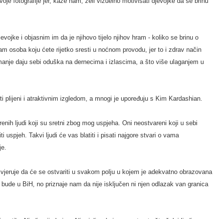
je fotografije jer, kaže nam, želi vizuelno motivisati djevojke da se brinu
evojke i objasnim im da je njihovo tijelo njihov hram - koliko se brinu o
sam osoba koju ćete rijetko sresti u noćnom provodu, jer to i zdrav način
 manje daju sebi oduška na dernecima i izlascima, a što više ulaganjem u
 plijeni i atraktivnim izgledom, a mnogi je upoređuju s Kim Kardashian.
nih ljudi koji su sretni zbog mog uspjeha. Oni neostvareni koji u sebi
 uspjeh. Takvi ljudi će vas blatiti i pisati najgore stvari o vama
je.
 vjeruje da će se ostvariti u svakom polju u kojem je adekvatno obrazovana
to bude u BiH, no priznaje nam da nije isključen ni njen odlazak van granica