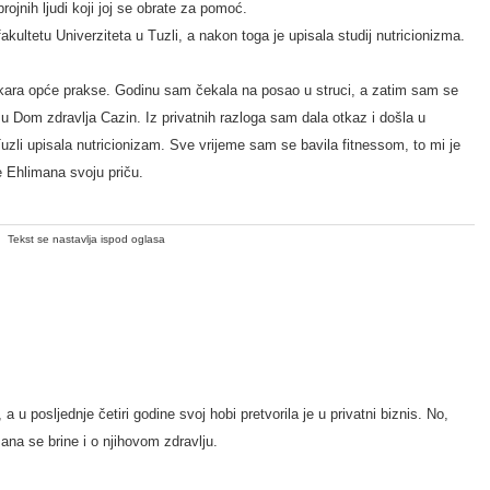
brojnih ljudi koji joj se obrate za pomoć.
akultetu Univerziteta u Tuzli, a nakon toga je upisala studij nutricionizma.
ljekara opće prakse. Godinu sam čekala na posao u struci, a zatim sam se
iti u Dom zdravlja Cazin. Iz privatnih razloga sam dala otkaz i došla u
zli upisala nutricionizam. Sve vrijeme sam se bavila fitnessom, to mi je
je Ehlimana svoju priču.
Tekst se nastavlja ispod oglasa
u posljednje četiri godine svoj hobi pretvorila je u privatni biznis. No,
ana se brine i o njihovom zdravlju.