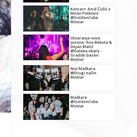
Koncert: Anid Ćušić x
Milan Petković
@GoldenCube
Mostar
Otvaranje nove
sezone: Ana Bekuta &
Dejan Matić
@Daleka obala -
Gradski bazen
Mostar
Noć Maškara
@Drugi način
Mostar
Maškare
@GoldenCube
Mostar