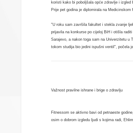
koristi kako bi poboljšala opće zdravlje i izgled 
Prije pet godina je diplomirala na Medicinskom f
"U roku sam završila fakultet i stekla zvanje 
prijavila na konkurse po cijeloj BiH i otišla rad
Sarajevo, a nakon toga sam na Univerzitetu u Tu
tokom studija bio jedini ispušni ventil", počela 
Važnost pravilne ishrane i brige o zdravlju
Fitnessom se aktivno bavi od petnaeste godine, a 
osim o dobrom izgledu ljudi s kojima radi, Ehlim