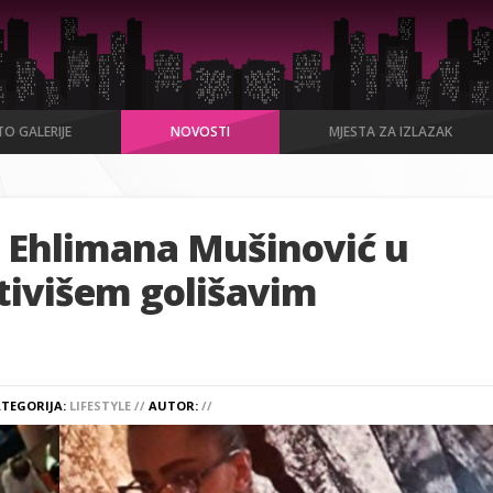
O GALERIJE
NOVOSTI
MJESTA ZA IZLAZAK
a Ehlimana Mušinović u
otivišem golišavim
TEGORIJA:
LIFESTYLE //
AUTOR:
//