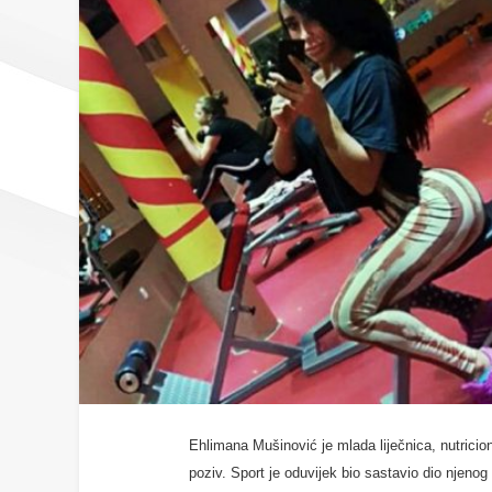
Ehlimana Mušinović je mlada liječnica, nutricioni
poziv. Sport je oduvijek bio sastavio dio njenog