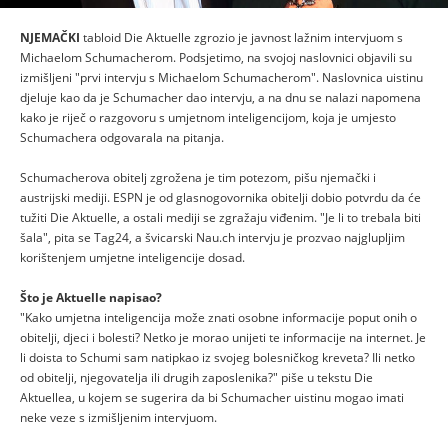
NJEMAČKI
tabloid Die Aktuelle zgrozio je javnost lažnim intervjuom s
Michaelom Schumacherom. Podsjetimo, na svojoj naslovnici objavili su
izmišljeni "prvi intervju s Michaelom Schumacherom". Naslovnica uistinu
djeluje kao da je Schumacher dao intervju, a na dnu se nalazi napomena
kako je riječ o razgovoru s umjetnom inteligencijom, koja je umjesto
Schumachera odgovarala na pitanja.
Schumacherova obitelj zgrožena je tim potezom, pišu njemački i
austrijski mediji. ESPN je od glasnogovornika obitelji dobio potvrdu da će
tužiti Die Aktuelle, a ostali mediji se zgražaju viđenim. "Je li to trebala biti
šala", pita se Tag24, a švicarski Nau.ch intervju je prozvao najglupljim
korištenjem umjetne inteligencije dosad.
Što je Aktuelle napisao?
"Kako umjetna inteligencija može znati osobne informacije poput onih o
obitelji, djeci i bolesti? Netko je morao unijeti te informacije na internet. Je
li doista to Schumi sam natipkao iz svojeg bolesničkog kreveta? Ili netko
od obitelji, njegovatelja ili drugih zaposlenika?" piše u tekstu Die
Aktuellea, u kojem se sugerira da bi Schumacher uistinu mogao imati
neke veze s izmišljenim intervjuom.