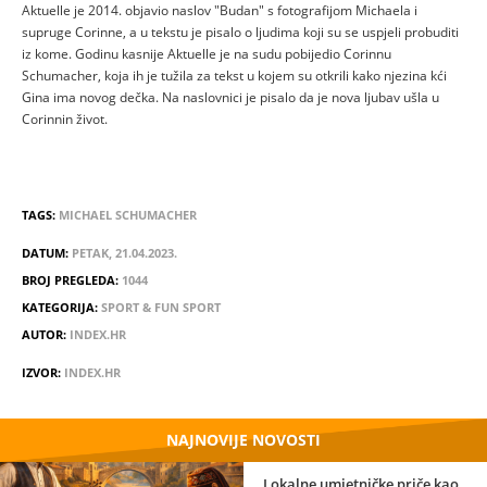
Aktuelle je 2014. objavio naslov "Budan" s fotografijom Michaela i
supruge Corinne, a u tekstu je pisalo o ljudima koji su se uspjeli probuditi
iz kome. Godinu kasnije Aktuelle je na sudu pobijedio Corinnu
Schumacher, koja ih je tužila za tekst u kojem su otkrili kako njezina kći
Gina ima novog dečka. Na naslovnici je pisalo da je nova ljubav ušla u
Corinnin život.
TAGS:
MICHAEL SCHUMACHER
DATUM:
PETAK, 21.04.2023.
BROJ PREGLEDA:
1044
KATEGORIJA:
SPORT & FUN SPORT
AUTOR:
INDEX.HR
IZVOR:
INDEX.HR
NAJNOVIJE NOVOSTI
Lokalne umjetničke priče kao