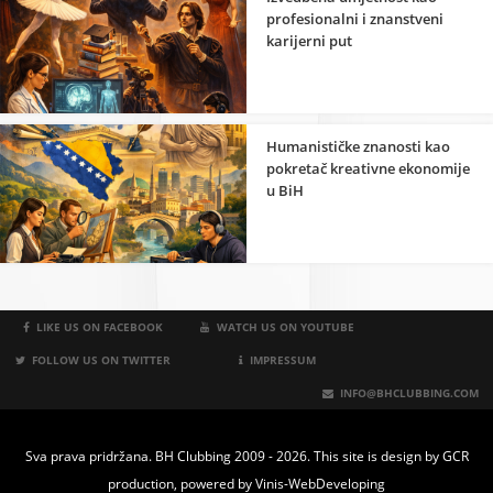
profesionalni i znanstveni
karijerni put
Humanističke znanosti kao
pokretač kreativne ekonomije
u BiH
LIKE US ON FACEBOOK
WATCH US ON YOUTUBE
FOLLOW US ON TWITTER
IMPRESSUM
INFO@BHCLUBBING.COM
Sva prava pridržana. BH Clubbing 2009 - 2026. This site is design by
GCR
production
, powered by
Vinis-WebDeveloping