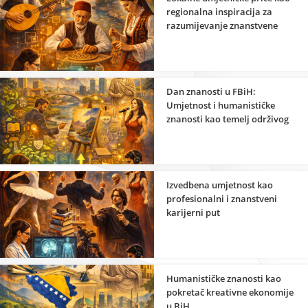
regionalna inspiracija za
razumijevanje znanstvene
strane umjetnosti
Dan znanosti u FBiH:
Umjetnost i humanističke
znanosti kao temelj održivog
razvoja
Izvedbena umjetnost kao
profesionalni i znanstveni
karijerni put
Humanističke znanosti kao
pokretač kreativne ekonomije
u BiH