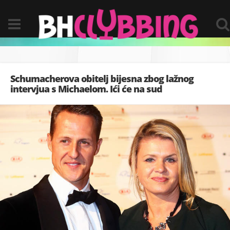
Schumacherova obitelj bijesna zbog lažnog
intervjua s Michaelom. Ići će na sud