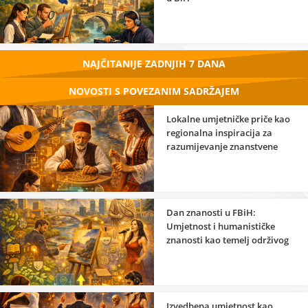
NAJČITANIJE ZADNJIH 7 DANA
NOVOSTI S POVEZANIM SADRŽAJEM
Lokalne umjetničke priče kao
regionalna inspiracija za
razumijevanje znanstvene
strane umjetnosti
Dan znanosti u FBiH:
Umjetnost i humanističke
znanosti kao temelj održivog
razvoja
Izvedbena umjetnost kao