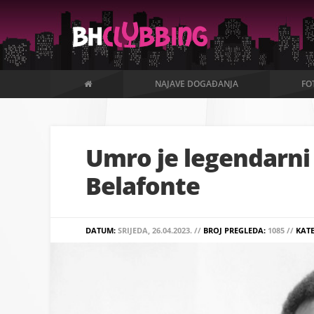
NAJAVE DOGAĐANJA
FO
Umro je legendarni
Belafonte
DATUM:
SRIJEDA, 26.04.2023. //
BROJ PREGLEDA:
1085 //
KAT