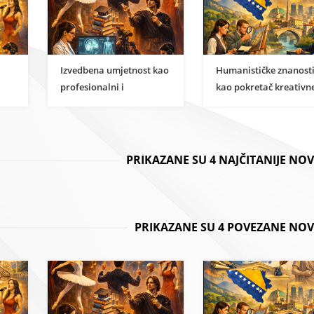
Izvedbena umjetnost kao
Humanističke znanost
profesionalni i
kao pokretač kreativn
i
znanstveni karijerni put
ekonomije u BiH
PRIKAZANE SU 4 NAJČITANIJE NO
PRIKAZANE SU 4 POVEZANE NOV