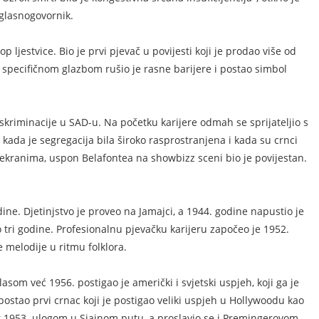
glasnogovornik.
 ljestvice. Bio je prvi pjevač u povijesti koji je prodao više od
 specifičnom glazbom rušio je rasne barijere i postao simbol
iskriminacije u SAD-u. Na početku karijere odmah se sprijateljio s
ada je segregacija bila široko rasprostranjena i kada su crnci
im ekranima, uspon Belafontea na showbizz sceni bio je povijestan.
ne. Djetinjstvo je proveo na Jamajci, a 1944. godine napustio je
o tri godine. Profesionalnu pjevačku karijeru započeo je 1952.
 melodije u ritmu folklora.
om već 1956. postigao je američki i svjetski uspjeh, koji ga je
postao prvi crnac koji je postigao veliki uspjeh u Hollywoodu kao
ut 1953. ulogom u Sjajnom putu, a proslavio se i Premingerovom