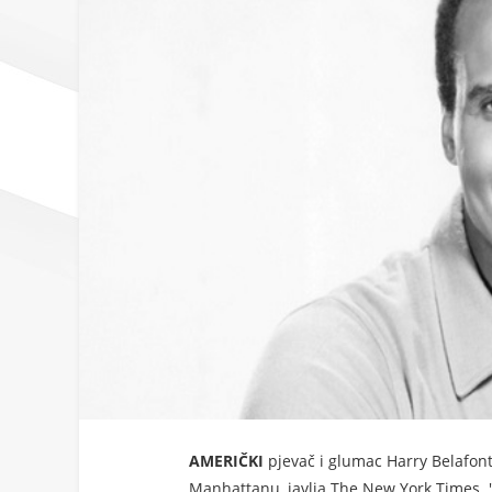
AMERIČKI
pjevač i glumac Harry Belafon
Manhattanu, javlja The New York Times. "U