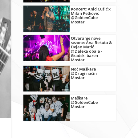
Koncert: Anid Ćušić x
Milan Petković
@GoldenCube
Mostar
Otvaranje nove
sezone: Ana Bekuta &
Dejan Matić
@Daleka obala -
Gradski bazen
Mostar
Noć Maškara
@Drugi način
Mostar
Maškare
@GoldenCube
Mostar