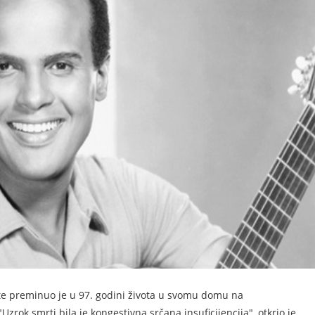
te preminuo je u 97. godini života u svomu domu na
zrok smrti bila je kongestivna srčana insuficijencija", otkrio je