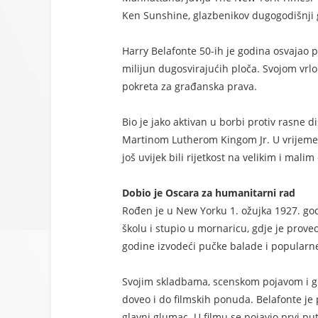
Ken Sunshine, glazbenikov dugogodišnji 
Harry Belafonte 50-ih je godina osvajao pop
milijun dugosvirajućih ploča. Svojom vrlo
pokreta za građanska prava.
Bio je jako aktivan u borbi protiv rasne d
Martinom Lutherom Kingom Jr. U vrijeme k
još uvijek bili rijetkost na velikim i mal
Dobio je Oscara za humanitarni rad
Rođen je u New Yorku 1. ožujka 1927. godi
školu i stupio u mornaricu, gdje je prove
godine izvodeći pučke balade i popularne
Svojim skladbama, scenskom pojavom i glas
doveo i do filmskih ponuda. Belafonte je 
glavni glumac. U filmu se pojavio prvi p