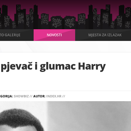
TO GALERIJE
NOVOSTI
MJESTA ZA IZLAZAK
 pjevač i glumac Harry
EGORIJA:
SHOWBIZ //
AUTOR:
INDEX.HR //