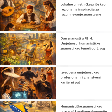
Lokalne umjetničke priče kao
regionalna inspiracija za
razumijevanje znanstvene
strane umjetnosti
Dan znanosti u FBiH:
Umjetnost i humanističke
znanosti kao temelj održivog
razvoja
Izvedbena umjetnost kao
profesionalni i znanstveni
karijerni put
Humanističke znanosti kao
pokretač kreativne ekonomije