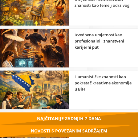
znanosti kao temelj održivog
razvoja
Izvedbena umjetnost kao
profesionalni i znanstveni
karijerni put
Humanističke znanosti kao
pokretač kreativne ekonomije
u BiH
NAJČITANIJE ZADNJIH 7 DANA
NOVOSTI S POVEZANIM SADRŽAJEM