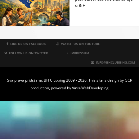
u BiH
LIKE US ON FACEBOOK
WATCH US ON YOUTUBE
FOLLOW US ON TWITTER
IMPRESSUM
INFO@BHCLUBBING.COM
Sva prava pridržana. BH Clubbing 2009 - 2026. This site is design by
GCR
production
, powered by
Vinis-WebDeveloping