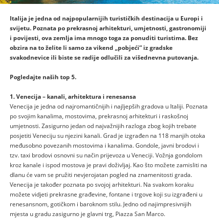
Italija je jedna od najpopularnijih turističkih destinacija u Europi i
svijetu. Poznata po prekrasnoj arhitekturi, umjetnosti, gastronomiji
i povijesti, ova zemlja ima mnogo toga za ponuditi turistima. Bez
obzira na to želite li samo za vikend „pobjeći” iz gradske
svakodnevice ili biste se radije odlučili za višednevna putovanja.
Pogledajte naših top 5.
1. Venecija – kanali, arhitektura i renesansa
Venecija je jedna od najromantičnijih i najljepših gradova u Italiji. Poznata
po svojim kanalima, mostovima, prekrasnoj arhitekturi i raskošnoj
umjetnosti. Zasigurno jedan od najvažnijih razloga zbog kojih trebate
posjetiti Veneciju su njezini kanali. Grad je izgrađen na 118 manjih otoka
međusobno povezanih mostovima i kanalima. Gondole, javni brodovi i
tzv. taxi brodovi osnovni su način prijevoza u Veneciji. Vožnja gondolom
kroz kanale i ispod mostova je pravi doživljaj. Kao što možete zamisliti na
dlanu će vam se pružiti nevjerojatan pogled na znamenitosti grada.
Venecija je također poznata po svojoj arhitekturi. Na svakom koraku
možete vidjeti prekrasne građevine, fontane i trgove koji su izgrađeni u
renesansnom, gotičkom i baroknom stilu. Jedno od najimpresivnijih
mjesta u gradu zasigurno je glavni trg, Piazza San Marco.