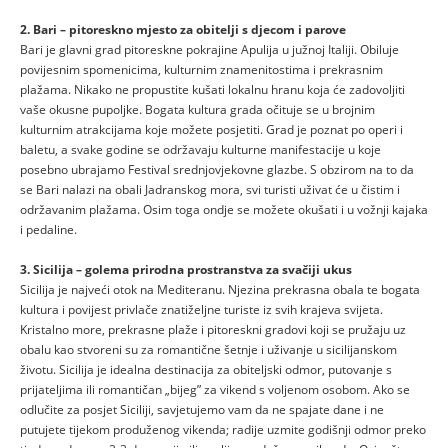
2. Bari – pitoreskno mjesto za obitelji s djecom i parove
Bari je glavni grad pitoreskne pokrajine Apulija u južnoj Italiji. Obiluje
povijesnim spomenicima, kulturnim znamenitostima i prekrasnim
plažama. Nikako ne propustite kušati lokalnu hranu koja će zadovoljiti
vaše okusne pupoljke. Bogata kultura grada očituje se u brojnim
kulturnim atrakcijama koje možete posjetiti. Grad je poznat po operi i
baletu, a svake godine se održavaju kulturne manifestacije u koje
posebno ubrajamo Festival srednjovjekovne glazbe. S obzirom na to da
se Bari nalazi na obali Jadranskog mora, svi turisti uživat će u čistim i
održavanim plažama. Osim toga ondje se možete okušati i u vožnji kajaka
i pedaline.
3. Sicilija – golema prirodna prostranstva za svačiji ukus
Sicilija je najveći otok na Mediteranu. Njezina prekrasna obala te bogata
kultura i povijest privlače znatiželjne turiste iz svih krajeva svijeta.
Kristalno more, prekrasne plaže i pitoreskni gradovi koji se pružaju uz
obalu kao stvoreni su za romantične šetnje i uživanje u sicilijanskom
životu. Sicilija je idealna destinacija za obiteljski odmor, putovanje s
prijateljima ili romantičan „bijeg” za vikend s voljenom osobom. Ako se
odlučite za posjet Siciliji, savjetujemo vam da ne spajate dane i ne
putujete tijekom produženog vikenda; radije uzmite godišnji odmor preko