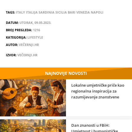
TAGS:
ITALY
ITALIJA
SARDINIA
SICILIA
BARI
VENEZIA
NAPOLI
DATUM:
UTORAK, 09.05.2023.
BROJ PREGLEDA:
1216
KATEGORIJA:
LIFESTYLE
AUTOR:
VEČERNJI.HR
IZVOR:
VEČERNJI.HR
NAJNOVIJE NOVOSTI
Lokalne umjetničke priče kao
regionalna inspiracija za
razumijevanje znanstvene
strane umjetnosti
Dan znanosti u FBiH:
Umjetnost i humanističke