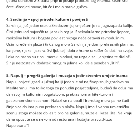
tjedna odnosno 2-3 dana prije ili poslije produženog vikenda. Osim što
ćete uštedjeti novac, bit će i malo manja gužva.
4. Sardinija – spoj prirode, kulture i povijesti
Sardinija, još jedan otok u Sredozemlju, smješten je na jugozapadu Italije.
Čini jednu od najvećih talijanskih regija. Spektakularne prirodne ljepote,
raskošna kultura i bogata povijest nikoga neće ostaviti ravnodušnim.
Osim uređenih plaža i tirkiznog mora Sardinija je dom prekrasnih planina,
kanjone, rijeke i jezera. Svi ljubitelji dobre hrane također će doći na svoje.
Lokalna hrana su riba i morski plodovi, no uzgaja se i janjetina te divljač.
Sir je neizostavni dodatak mnogim jelima koji daje poseban „štih”.
5. Napulj – pregršt galerija i muzeja s jedinstvenim umjetninama
Napulj najveći grad u južnoj Italiji jedan je od najživopisnijih gradova na
Mediteranu. Ima toliko toga za ponuditi posjetiteljima, budući da oduzima
dah svojim kulturnim bogatstvom, prekrasnom arhitekturom i
gastronomskom scenom. Nalazi se na obali Tirenskog mora pa ne čudi
činjenica da ima puno prekrasnih plaža. Napulj ima živahnu umjetničku
scenu, stoga možete obilaziti brojne galerije, muzeje i kazališta. Na kraju
dana opustite se u nekom od restorana i kušajte pravu „Pizzu
Napoletana”!