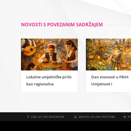
NOVOSTI S POVEZANIM SADRŽAJEM
Lokalne umjetničke priče
Dan znanosti u FBiH:
kao regionalna
Umjetnost i
inspiracija za
humanističke znanost
razumijevanje
kao temelj održivog
znanstvene strane
razvoja
umjetnosti
LIKE US ON FACEBOOK
WATCH US ON YOUTUBE
FO