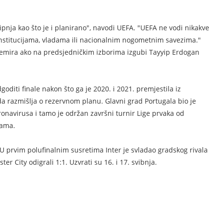
lipnja kao što je i planirano", navodi UEFA. "UEFA ne vodi nikakve
institucijama, vladama ili nacionalnim nogometnim savezima."
 nemira ako na predsjedničkim izborima izgubi Tayyip Erdogan
oditi finale nakon što ga je 2020. i 2021. premjestila iz
da razmišlja o rezervnom planu. Glavni grad Portugala bio je
ronavirusa i tamo je održan završni turnir Lige prvaka od
nama.
. U prvim polufinalnim susretima Inter je svladao gradskog rivala
er City odigrali 1:1. Uzvrati su 16. i 17. svibnja.