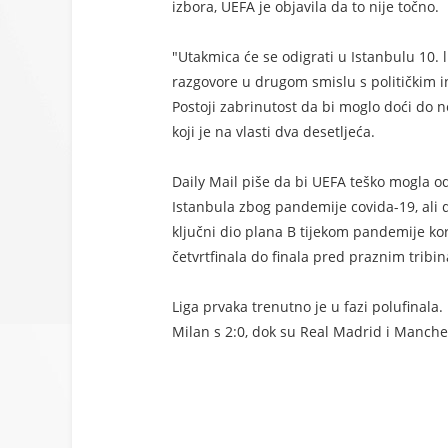
izbora, UEFA je objavila da to nije točno.
"Utakmica će se odigrati u Istanbulu 10. 
razgovore u drugom smislu s političkim 
Postoji zabrinutost da bi moglo doći do
koji je na vlasti dva desetljeća.
Daily Mail piše da bi UEFA teško mogla odg
Istanbula zbog pandemije covida-19, ali 
ključni dio plana B tijekom pandemije ko
četvrtfinala do finala pred praznim tribi
Liga prvaka trenutno je u fazi polufinala
Milan s 2:0, dok su Real Madrid i Manchest