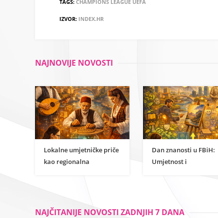
TAGS:
CHAMPIONS LEAGUE
UEFA
IZVOR:
INDEX.HR
NAJNOVIJE NOVOSTI
Lokalne umjetničke priče
Dan znanosti u FBiH:
kao regionalna
Umjetnost i
inspiracija za
humanističke znanost
razumijevanje
kao temelj održivog
znanstvene strane
razvoja
umjetnosti
NAJČITANIJE NOVOSTI ZADNJIH 7 DANA