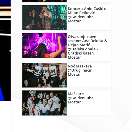
Koncert: Anid Ćušić x
Milan Petković
@GoldenCube
Mostar
Otvaranje nove
sezone: Ana Bekuta &
Dejan Matić
@Daleka obala -
Gradski bazen
Mostar
Noć Maškara
@Drugi način
Mostar
Maškare
@GoldenCube
Mostar