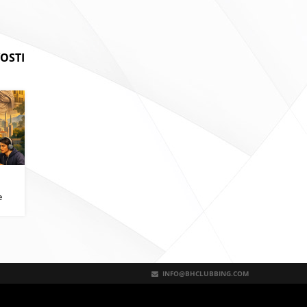
OSTI
i
e
INFO@BHCLUBBING.COM