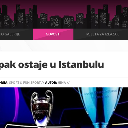
TO GALERIJE
NOVOSTI
MJESTA ZA IZLAZAK
ipak ostaje u Istanbulu
RIJA:
SPORT & FUN SPORT //
AUTOR:
HINA //