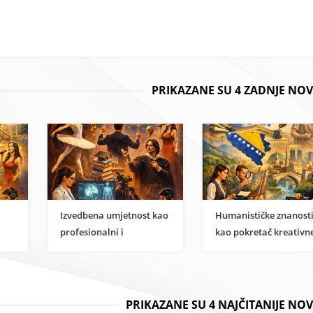
PRIKAZANE SU 4 ZADNJE NOV
Izvedbena umjetnost kao
Humanističke znanost
profesionalni i
kao pokretač kreativn
i
znanstveni karijerni put
ekonomije u BiH
PRIKAZANE SU 4 NAJČITANIJE NO