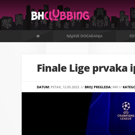
NAJAVE DOGAĐANJA
FO
Finale Lige prvaka 
DATUM:
PETAK, 12.05.2023. //
BROJ PREGLEDA:
949 //
KATEGO