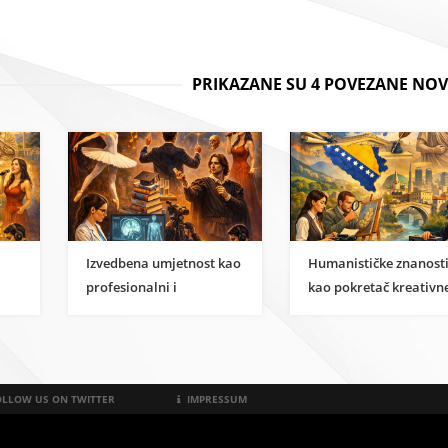
PRIKAZANE SU 4 POVEZANE NOV
Izvedbena umjetnost kao
Humanističke znanost
profesionalni i
kao pokretač kreativn
i
znanstveni karijerni put
ekonomije u BiH
LLOW US ON TWITTER
IMPRESSUM