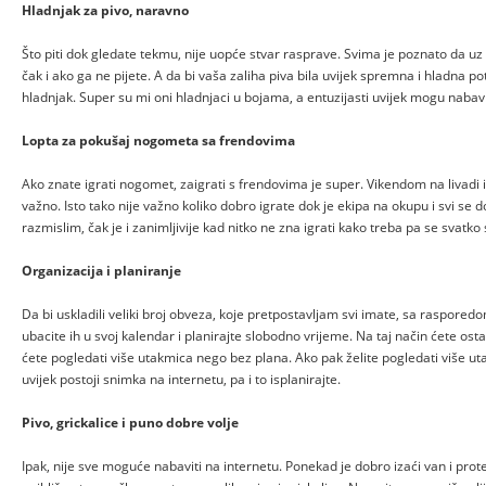
Hladnjak za pivo, naravno
Što piti dok gledate tekmu, nije uopće stvar rasprave. Svima je poznato da uz
čak i ako ga ne pijete. A da bi vaša zaliha piva bila uvijek spremna i hladna p
hladnjak. Super su mi oni hladnjaci u bojama, a entuzijasti uvijek mogu nabavi
Lopta za pokušaj nogometa sa frendovima
Ako znate igrati nogomet, zaigrati s frendovima je super. Vikendom na livadi ili
važno. Isto tako nije važno koliko dobro igrate dok je ekipa na okupu i svi se
razmislim, čak je i zanimljivije kad nitko ne zna igrati kako treba pa se svatk
Organizacija i planiranje
Da bi uskladili veliki broj obveza, koje pretpostavljam svi imate, sa rasporedom
ubacite ih u svoj kalendar i planirajte slobodno vrijeme. Na taj način ćete ostat
ćete pogledati više utakmica nego bez plana. Ako pak želite pogledati više uta
uvijek postoji snimka na internetu, pa i to isplanirajte.
Pivo, grickalice i puno dobre volje
Ipak, nije sve moguće nabaviti na internetu. Ponekad je dobro izaći van i pr