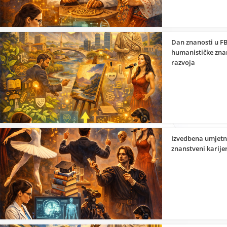
Dan znanosti u FB
humanističke znan
razvoja
Izvedbena umjetno
znanstveni karije