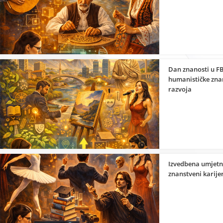
Dan znanosti u FB
humanističke znan
razvoja
Izvedbena umjetno
znanstveni karije