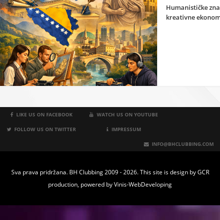
Humanističke zna
kreativne ekonom
LIKE US ON FACEBOOK
WATCH US ON YOUTUBE
FOLLOW US ON TWITTER
IMPRESSUM
INFO@BHCLUBBING.COM
Sva prava pridržana. BH Clubbing 2009 - 2026. This site is design by
GCR
production
, powered by
Vinis-WebDeveloping