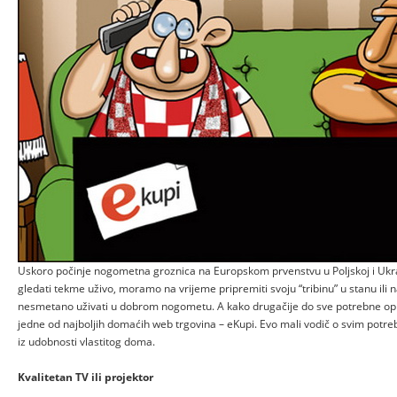
Uskoro počinje nogometna groznica na Europskom prvenstvu u Poljskoj i Ukraj
gledati tekme uživo, moramo na vrijeme pripremiti svoju “tribinu” u stanu ili n
nesmetano uživati u dobrom nogometu. A kako drugačije do sve potrebne op
jedne od najboljih domaćih web trgovina – eKupi. Evo mali vodič o svim potr
iz udobnosti vlastitog doma.
Kvalitetan TV ili projektor