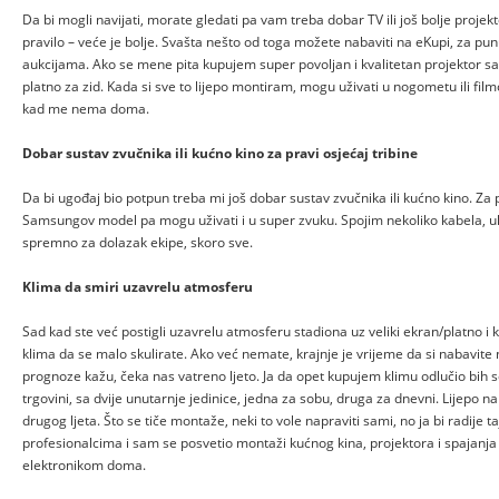
Da bi mogli navijati, morate gledati pa vam treba dobar TV ili još bolje projekt
pravilo – veće je bolje. Svašta nešto od toga možete nabaviti na eKupi, za punu
aukcijama. Ako se mene pita kupujem super povoljan i kvalitetan projektor 
platno za zid. Kada si sve to lijepo montiram, mogu uživati u nogometu ili f
kad me nema doma.
Dobar sustav zvučnika ili kućno kino za pravi osjećaj tribine
Da bi ugođaj bio potpun treba mi još dobar sustav zvučnika ili kućno kino. Za p
Samsungov model pa mogu uživati i u super zvuku. Spojim nekoliko kabela, uk
spremno za dolazak ekipe, skoro sve.
Klima da smiri uzavrelu atmosferu
Sad kad ste već postigli uzavrelu atmosferu stadiona uz veliki ekran/platno i k
klima da se malo skulirate. Ako već nemate, krajnje je vrijeme da si nabavite 
prognoze kažu, čeka nas vatreno ljeto. Ja da opet kupujem klimu odlučio bih 
trgovini, sa dvije unutarnje jedinice, jedna za sobu, druga za dnevni. Lijepo n
drugog ljeta. Što se tiče montaže, neki to vole napraviti sami, no ja bi radije 
profesionalcima i sam se posvetio montaži kućnog kina, projektora i spajanj
elektronikom doma.