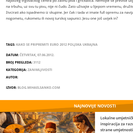
najbližeg trgovačkog centra po zalihu piva i grickalica. Nemojte se previše ulij
na trbuhu, uz svu tu pivu, nije ni čudo. Zato uživajte u lijepom vremenu, družit
živcirati ako ispadnemo iz skupine. Jer čak i tada vi imate full opremu za navija
nogometu, rukometu ili novoj turskoj sapunici. Jesu one još uvijek in?
TAGS:
KAKO
SE
PRIPREMITI
EURO
2012
POLJSKA
UKRAJNA
DATUM:
ČETVRTAK, 07.06.2012.
BROJ PREGLEDA:
3112
KATEGORIJA:
ZANIMLJIVOSTI
AUTOR:
IZVOR:
BLOG.MIHAELSANKO.COM
NAJNOVIJE NOVOSTI
Lokalne umjetničk
inspiracija za ra
strane umjetnosti