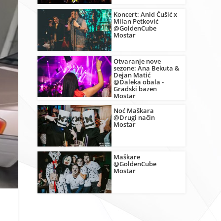
Koncert: Anid Ćušić x
Milan Petković
@GoldenCube
Mostar
Otvaranje nove
sezone: Ana Bekuta &
Dejan Matić
@Daleka obala -
Gradski bazen
Mostar
Noć Maškara
@Drugi način
Mostar
Maškare
@GoldenCube
Mostar