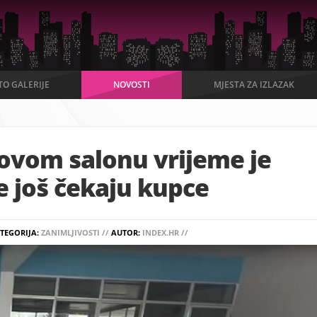
TO GALERIJE
NOVOSTI
MJESTA ZA IZLAZAK
ovom salonu vrijeme je
rre još čekaju kupce
TEGORIJA:
ZANIMLJIVOSTI //
AUTOR:
INDEX.HR //