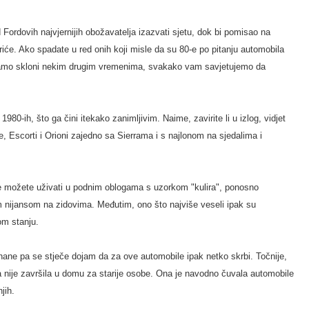
ordovih najvjernijih obožavatelja izazvati sjetu, dok bi pomisao na
riće. Ako spadate u red onih koji misle da su 80-e po pitanju automobila
ste samo skloni nekim drugim vremenima, svakako vam savjetujemo da
980-ih, što ga čini itekako zanimljivim. Naime, zavirite li u izlog, vidjet
e, Escorti i Orioni zajedno sa Sierrama i s najlonom na sjedalima i
je možete uživati u podnim oblogama s uzorkom "kulira", ponosno
om nijansom na zidovima. Međutim, ono što najviše veseli ipak su
om stanju.
ane pa se stječe dojam da za ove automobile ipak netko skrbi. Točnije,
a nije završila u domu za starije osobe. Ona je navodno čuvala automobile
jih.