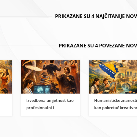
PRIKAZANE SU 4 NAJČITANIJE NO
PRIKAZANE SU 4 POVEZANE NOV
Izvedbena umjetnost kao
Humanističke znanost
profesionalni i
kao pokretač kreativn
i
znanstveni karijerni put
ekonomije u BiH