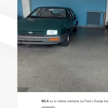
BILA
su to zlatna vremena za Ford u Europi kad 
segmentu.