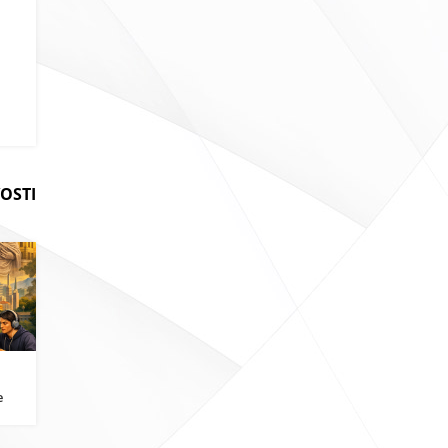
OSTI
i
e