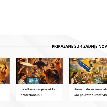
PRIKAZANE SU 4 ZADNJE NOV
Izvedbena umjetnost kao
Humanističke znanost
profesionalni i
kao pokretač kreativn
i
znanstveni karijerni put
ekonomije u BiH