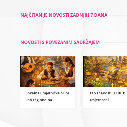
znanstvene strane
razvoja
umjetnosti
NAJČITANIJE NOVOSTI ZADNJIH 7 DANA
NOVOSTI S POVEZANIM SADRŽAJEM
Lokalne umjetničke priče
Dan znanosti u FBiH:
kao regionalna
Umjetnost i
inspiracija za
humanističke znanost
razumijevanje
kao temelj održivog
znanstvene strane
razvoja