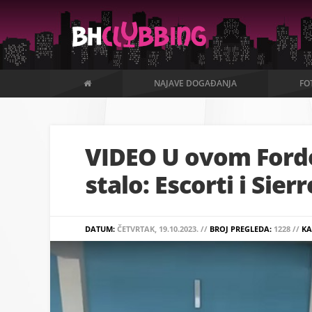
NAJAVE DOGAĐANJA
FO
VIDEO U ovom Ford
stalo: Escorti i Sie
DATUM:
ČETVRTAK, 19.10.2023. //
BROJ PREGLEDA:
1228 //
KA