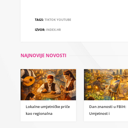
TAGS:
TIKTOK
YOUTUBE
IZVOR:
INDEX.HR
NAJNOVIJE NOVOSTI
Lokalne umjetničke priče
Dan znanosti u FBiH:
kao regionalna
Umjetnost i
inspiracija za
humanističke znanost
razumijevanje
kao temelj održivog