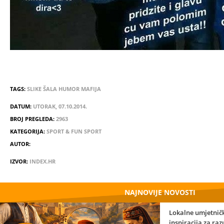
TAGS:
SLIKE
ŠALA
HUMOR
MAFIJA
DATUM:
UTORAK, 07.10.2014.
BROJ PREGLEDA:
2963
KATEGORIJA:
SPORT & FUN SPORT
AUTOR:
IZVOR:
INDEX.HR
NAJNOVIJE NOVOSTI
Lokalne umjetničk
inspiracija za ra