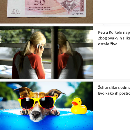
Petru Kurtelu napa
Zbog ovakvih slik
ostala živa
Želite slike s odm
Evo kako ih postić