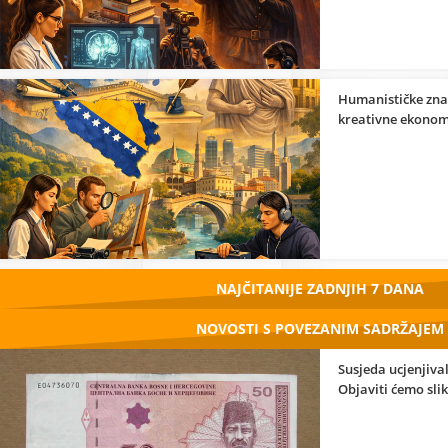
Humanističke zna
kreativne ekonom
NAJČITANIJE ZADNJIH 7 DANA
NOVOSTI S POVEZANIM SADRŽAJEM
Susjeda ucjenjiva
Objaviti ćemo sli