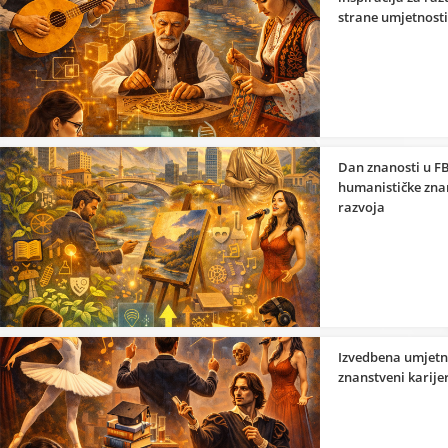
strane umjetnosti
Dan znanosti u FB
humanističke znan
razvoja
Izvedbena umjetno
znanstveni karije