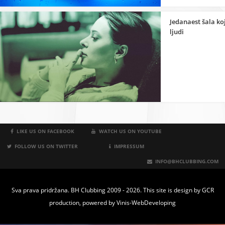
Jedanaest šala ko
ljudi
LIKE US ON FACEBOOK
WATCH US ON YOUTUBE
FOLLOW US ON TWITTER
IMPRESSUM
INFO@BHCLUBBING.COM
Sva prava pridržana. BH Clubbing 2009 - 2026. This site is design by
GCR
production
, powered by
Vinis-WebDeveloping