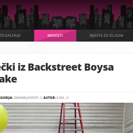
TO GALERIJE
NOVOSTI
MJESTA ZA IZLAZAK
ečki iz Backstreet Boysa
hake
EGORIJA:
ZANIMLJIVOSTI //
AUTOR:
E.DO. //