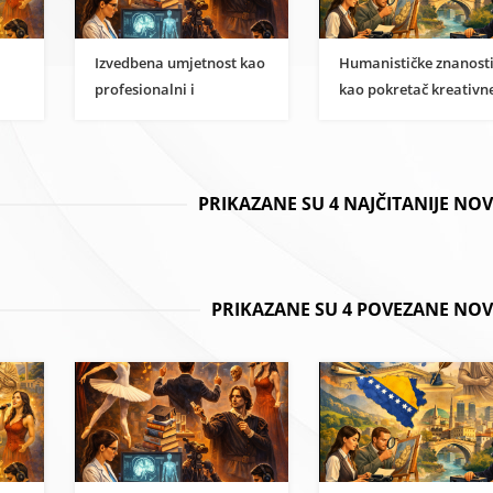
Izvedbena umjetnost kao
Humanističke znanost
profesionalni i
kao pokretač kreativn
i
znanstveni karijerni put
ekonomije u BiH
PRIKAZANE SU 4 NAJČITANIJE NO
PRIKAZANE SU 4 POVEZANE NOV