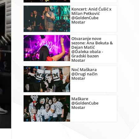
Koncert: Anid Ćušić x
Milan Petković
@GoldenCube
Mostar
Otvaranje nove
sezone: Ana Bekuta &
Dejan Matić
@Daleka obala -
Gradski bazen
Mostar
Noć Maškara
@Drugi način
Mostar
Maškare
@GoldenCube
Mostar