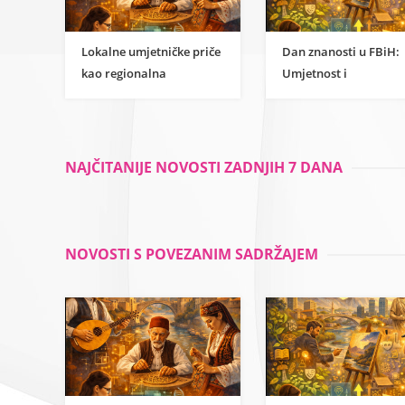
Lokalne umjetničke priče
Dan znanosti u FBiH:
kao regionalna
Umjetnost i
inspiracija za
humanističke znanost
razumijevanje
kao temelj održivog
znanstvene strane
razvoja
umjetnosti
NAJČITANIJE NOVOSTI ZADNJIH 7 DANA
NOVOSTI S POVEZANIM SADRŽAJEM