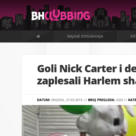
NAJAVE DOGAĐANJA
FO
Goli Nick Carter i d
zaplesali Harlem s
DATUM:
SRIJEDA, 27.03.2013. //
BROJ PREGLEDA:
3263 //
KAT