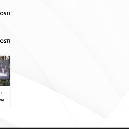
VOSTI
OSTI
iz
 na
a