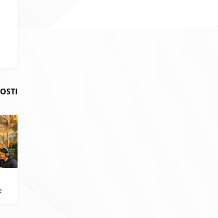
OSTI
i
e