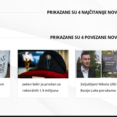
PRIKAZANE SU 4 NAJČITANIJE NO
PRIKAZANE SU 4 POVEZANE NOV
ham
Jedan šešir je prodan za
Zaljubljeni Nikola (29) 
rekordnih 1.9 milijuna
Banje Luke porukama
eura
billboardima pokušav
vratiti bivšu