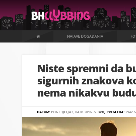
NAJAVE DOGAĐANJA
FO
Niste spremni da b
sigurnih znakova k
nema nikakvu bud
DATUM:
PONEDJELJAK, 04.01.2016. //
BROJ PREGLEDA:
2942 /