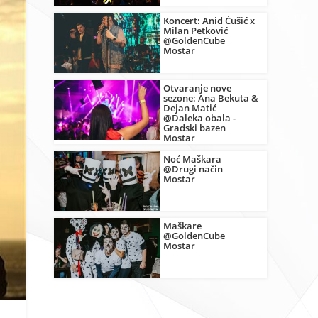
Koncert: Anid Ćušić x
Milan Petković
@GoldenCube
Mostar
Otvaranje nove
sezone: Ana Bekuta &
Dejan Matić
@Daleka obala -
Gradski bazen
Mostar
Noć Maškara
@Drugi način
Mostar
Maškare
@GoldenCube
Mostar