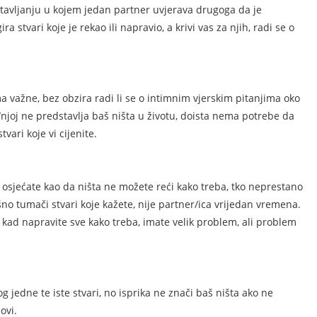
tavljanju u kojem jedan partner uvjerava drugoga da je
a stvari koje je rekao ili napravio, a krivi vas za njih, radi se o
a važne, bez obzira radi li se o intimnim vjerskim pitanjima oko
u/njoj ne predstavlja baš ništa u životu, doista nema potrebe da
vari koje vi cijenite.
 osjećate kao da ništa ne možete reći kako treba, tko neprestano
šno tumači stvari koje kažete, nije partner/ica vrijedan vremena.
 i kad napravite sve kako treba, imate velik problem, ali problem
 jedne te iste stvari, no isprika ne znači baš ništa ako ne
ovi.