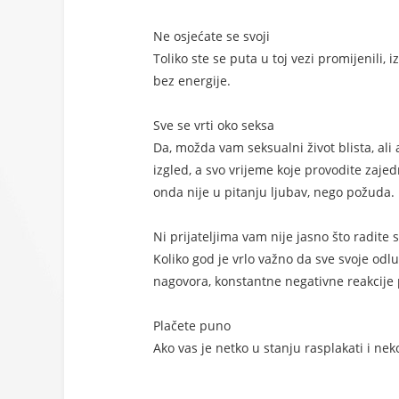
Ne osjećate se svoji
Toliko ste se puta u toj vezi promijenili, 
bez energije.
Sve se vrti oko seksa
Da, možda vam seksualni život blista, ali
izgled, a svo vrijeme koje provodite zajed
onda nije u pitanju ljubav, nego požuda.
Ni prijateljima vam nije jasno što radite
Koliko god je vrlo važno da sve svoje odl
nagovora, konstantne negativne reakcije p
Plačete puno
Ako vas je netko u stanju rasplakati i nek