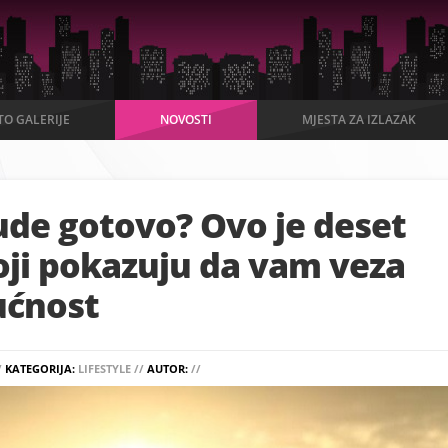
TO GALERIJE
NOVOSTI
MJESTA ZA IZLAZAK
ude gotovo? Ovo je deset
oji pokazuju da vam veza
ućnost
/
KATEGORIJA:
LIFESTYLE //
AUTOR:
//