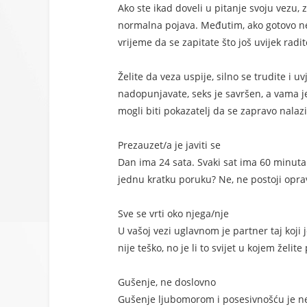
Ako ste ikad doveli u pitanje svoju vezu, z
normalna pojava. Međutim, ako gotovo ne
vrijeme da se zapitate što još uvijek radite
Želite da veza uspije, silno se trudite i 
nadopunjavate, seks je savršen, a vama je 
mogli biti pokazatelj da se zapravo nalazit
Prezauzet/a je javiti se
Dan ima 24 sata. Svaki sat ima 60 minuta
jednu kratku poruku? Ne, ne postoji oprav
Sve se vrti oko njega/nje
U vašoj vezi uglavnom je partner taj koji 
nije teško, no je li to svijet u kojem želite
Gušenje, ne doslovno
Gušenje ljubomorom i posesivnošću je nešt