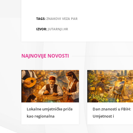
TAGS:
ZNAKOVI
VEZA
PAR
IZVOR:
JUTARNJI.HR
NAJNOVIJE NOVOSTI
Lokalne umjetničke priče
Dan znanosti u FBiH:
kao regionalna
Umjetnost i
inspiracija za
humanističke znanost
razumijevanje
kao temelj održivog