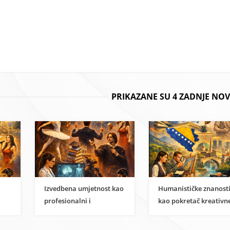
PRIKAZANE SU 4 ZADNJE NOV
Izvedbena umjetnost kao
Humanističke znanost
profesionalni i
kao pokretač kreativn
i
znanstveni karijerni put
ekonomije u BiH