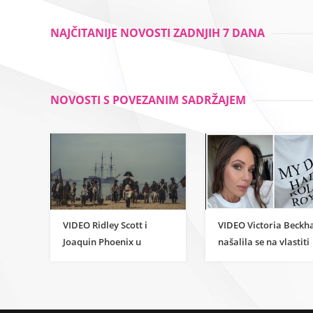
znanstvene strane
razvoja
umjetnosti
NAJČITANIJE NOVOSTI ZADNJIH 7 DANA
NOVOSTI S POVEZANIM SADRŽAJEM
VIDEO Ridley Scott i
VIDEO Victoria Beck
Joaquin Phoenix u
našalila se na vlastiti
novom kino spektaklu
račun: Da, tata me je
vozio u Rolls-Royceu