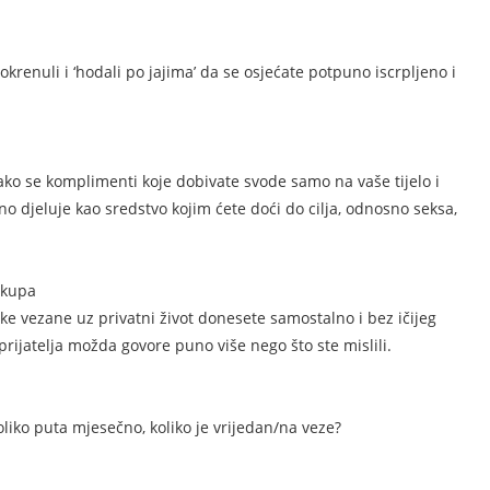
izokrenuli i ‘hodali po jajima’ da se osjećate potpuno iscrpljeno i
 ako se komplimenti koje dobivate svode samo na vaše tijelo i
no djeluje kao sredstvo kojim ćete doći do cilja, odnosno seksa,
 skupa
uke vezane uz privatni život donesete samostalno i bez ičijeg
rijatelja možda govore puno više nego što ste mislili.
oliko puta mjesečno, koliko je vrijedan/na veze?