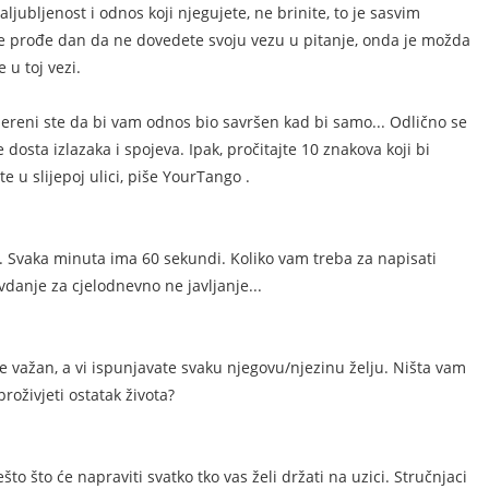
aljubljenost i odnos koji njegujete, ne brinite, to je sasvim
 prođe dan da ne dovedete svoju vezu u pitanje, onda je možda
 u toj vezi.
uvjereni ste da bi vam odnos bio savršen kad bi samo... Odlično se
dosta izlazaka i spojeva. Ipak, pročitajte 10 znakova koji bi
e u slijepoj ulici, piše YourTango .
. Svaka minuta ima 60 sekundi. Koliko vam treba za napisati
danje za cjelodnevno ne javljanje...
je važan, a vi ispunjavate svaku njegovu/njezinu želju. Ništa vam
 proživjeti ostatak života?
o što će napraviti svatko tko vas želi držati na uzici. Stručnjaci