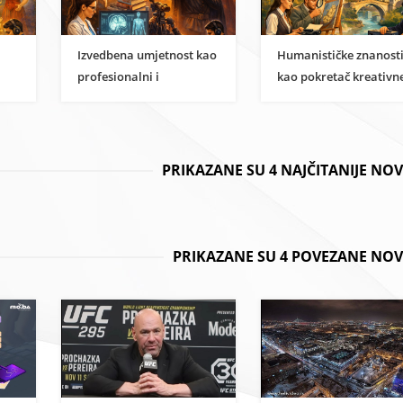
Izvedbena umjetnost kao
Humanističke znanost
profesionalni i
kao pokretač kreativn
i
znanstveni karijerni put
ekonomije u BiH
PRIKAZANE SU 4 NAJČITANIJE NO
PRIKAZANE SU 4 POVEZANE NOV