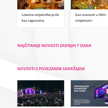
Lokalne umjetničke priče
Dan znanosti u FBiH:
kao regionalna
Umjetnost i
inspiracija za
humanističke znanost
razumijevanje
kao temelj održivog
znanstvene strane
razvoja
umjetnosti
NAJČITANIJE NOVOSTI ZADNJIH 7 DANA
NOVOSTI S POVEZANIM SADRŽAJEM