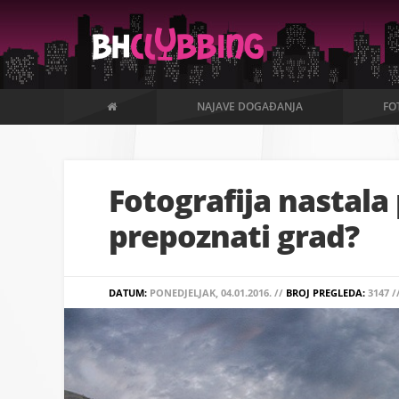
NAJAVE DOGAĐANJA
FO
Fotografija nastala 
prepoznati grad?
DATUM:
PONEDJELJAK, 04.01.2016. //
BROJ PREGLEDA:
3147 /