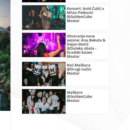
Koncert: Anid Ćušić x
Milan Petković
@GoldenCube
Mostar
Otvaranje nove
sezone: Ana Bekuta &
Dejan Matić
@Daleka obala -
Gradski bazen
Mostar
Noć Maškara
@Drugi način
Mostar
Maškare
@GoldenCube
Mostar