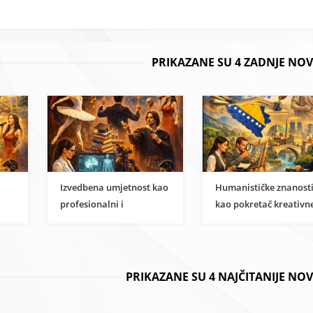
PRIKAZANE SU 4 ZADNJE NOV
Izvedbena umjetnost kao
Humanističke znanost
profesionalni i
kao pokretač kreativn
i
znanstveni karijerni put
ekonomije u BiH
PRIKAZANE SU 4 NAJČITANIJE NO