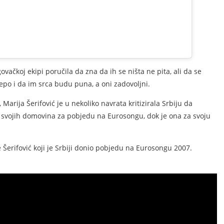
čkoj ekipi poručila da zna da ih se ništa ne pita, ali da se
jepo i da im srca budu puna, a oni zadovoljni.
 Marija Šerifović je u nekoliko navrata kritizirala Srbiju da
d svojih domovina za pobjedu na Eurosongu, dok je ona za svoju
 Šerifović koji je Srbiji donio pobjedu na Eurosongu 2007.