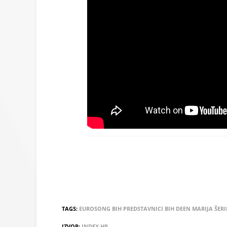
TAGS:
EUROSONG
BIH
PREDSTAVNICI BIH
DEEN
MARIJA ŠERI
IZVOR:
INDEX.HR