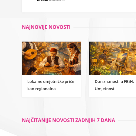
NAJNOVIJE NOVOSTI
Lokalne umjetničke priče
Dan znanosti u FBiH:
kao regionalna
Umjetnost i
inspiracija za
humanističke znanost
razumijevanje
kao temelj održivog
znanstvene strane
razvoja
umjetnosti
NAJČITANIJE NOVOSTI ZADNJIH 7 DANA