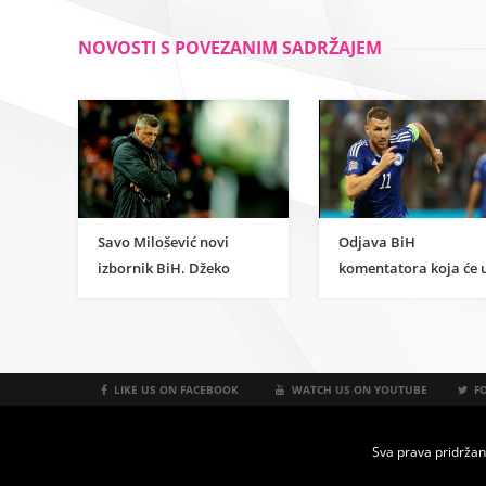
NOVOSTI S POVEZANIM SADRŽAJEM
Savo Milošević novi
Odjava BiH
izbornik BiH. Džeko
komentatora koja će 
lajkom podržao objavu
u legendu: Bruka i
razočaranog Kodre
sramota. Doviđenja
LIKE US ON FACEBOOK
WATCH US ON YOUTUBE
FO
Sva prava pridržan