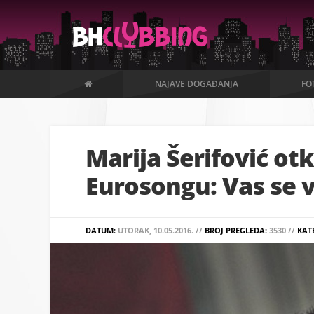
NAJAVE DOGAĐANJA
FO
Marija Šerifović otk
Eurosongu: Vas se v
DATUM:
UTORAK, 10.05.2016. //
BROJ PREGLEDA:
3530 //
KAT