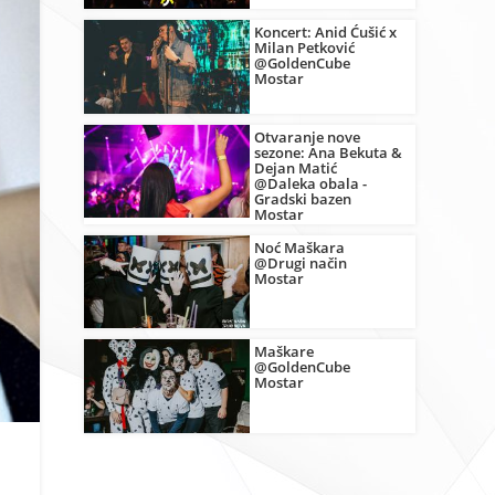
Koncert: Anid Ćušić x
Milan Petković
@GoldenCube
Mostar
Otvaranje nove
sezone: Ana Bekuta &
Dejan Matić
@Daleka obala -
Gradski bazen
Mostar
Noć Maškara
@Drugi način
Mostar
Maškare
@GoldenCube
Mostar