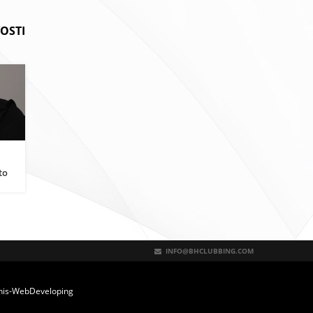
OSTI
to
ši
INFO@BHCLUBBING.COM
nis-WebDeveloping