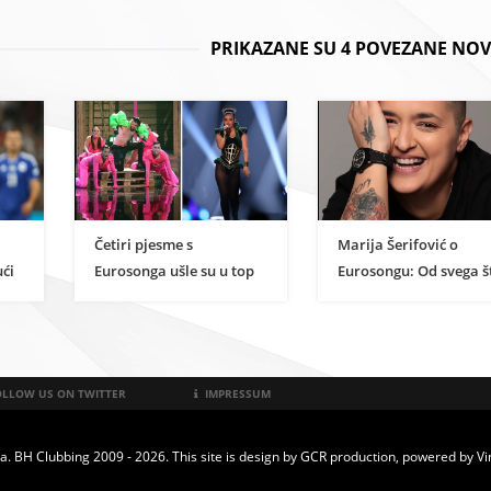
PRIKAZANE SU 4 POVEZANE NOV
Četiri pjesme s
Marija Šerifović o
ući
Eurosonga ušle su u top
Eurosongu: Od svega š
10 najslušanijih u Velikoj
sam vidjela do sad, na
Britaniji
su najbolji! To je tako!
LLOW US ON TWITTER
IMPRESSUM
a. BH Clubbing 2009 - 2026. This site is design by
GCR production
, powered by
Vi