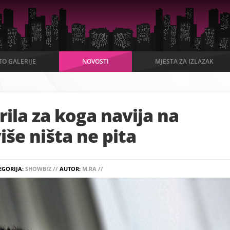
TO GALERIJE
NOVOSTI
MJESTA ZA IZLAZAK
rila za koga navija na
iše ništa ne pita
EGORIJA:
SHOWBIZ //
AUTOR:
M.RA //