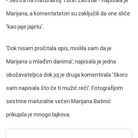
- Sestra na maturalnoj. I brat zaštitar - napisala je
Marijana, a komentatatori su zaključili da one sliče
'kao jaje jajetu'.
'Dok nisam pročitala opis, mislila sam da je
Marijana u mlađim danima', napisala je jedna
obožavateljica dok joj je druga komentirala 'Skoro
sam napisala što će ti mužić reći'. Fotografijom
sestrine maturalne večeri Marijana Batinić
prikupila je mnogo lajkova.