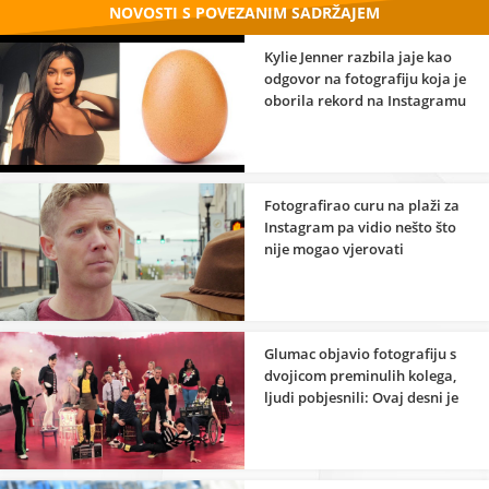
NOVOSTI S POVEZANIM SADRŽAJEM
Kylie Jenner razbila jaje kao
odgovor na fotografiju koja je
oborila rekord na Instagramu
Fotografirao curu na plaži za
Instagram pa vidio nešto što
nije mogao vjerovati
Glumac objavio fotografiju s
dvojicom preminulih kolega,
ljudi pobjesnili: Ovaj desni je
u paklu