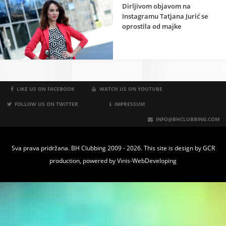
Dirljivom objavom na
Instagramu Tatjana Jurić se
oprostila od majke
LIKE US ON FACEBOOK
WATCH US ON YOUTUBE
FOLLOW US ON TWITTER
IMPRESSUM
INFO@BHCLUBBING.COM
Sva prava pridržana. BH Clubbing 2009 - 2026. This site is design by
GCR
production
, powered by
Vinis-WebDeveloping