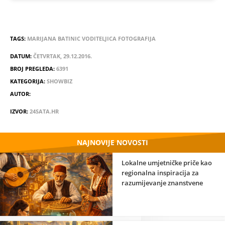
TAGS:
MARIJANA BATINIC
VODITELJICA
FOTOGRAFIJA
DATUM:
ČETVRTAK, 29.12.2016.
BROJ PREGLEDA:
6391
KATEGORIJA:
SHOWBIZ
AUTOR:
IZVOR:
24SATA.HR
NAJNOVIJE NOVOSTI
Lokalne umjetničke priče kao
regionalna inspiracija za
razumijevanje znanstvene
strane umjetnosti