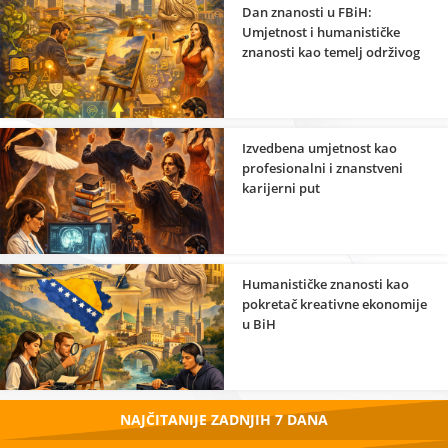
Dan znanosti u FBiH:
Umjetnost i humanističke
znanosti kao temelj održivog
razvoja
Izvedbena umjetnost kao
profesionalni i znanstveni
karijerni put
Humanističke znanosti kao
pokretač kreativne ekonomije
u BiH
NAJČITANIJE ZADNJIH 7 DANA