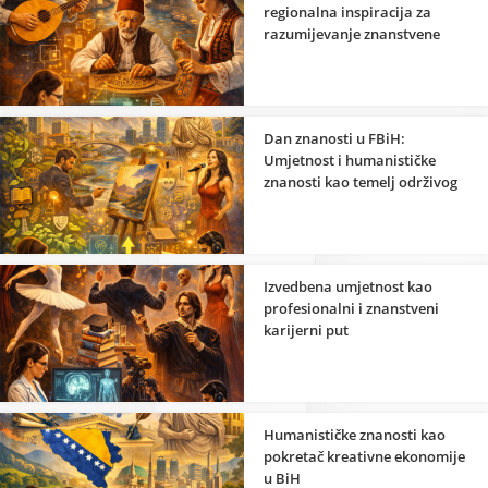
regionalna inspiracija za
razumijevanje znanstvene
strane umjetnosti
Dan znanosti u FBiH:
Umjetnost i humanističke
znanosti kao temelj održivog
razvoja
Izvedbena umjetnost kao
profesionalni i znanstveni
karijerni put
Humanističke znanosti kao
pokretač kreativne ekonomije
u BiH