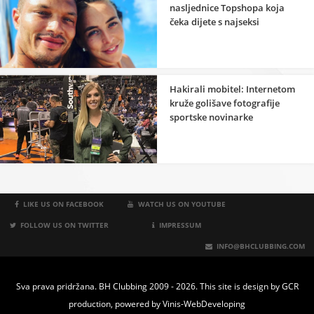
nasljednice Topshopa koja
čeka dijete s najseksi
robijašem
Hakirali mobitel: Internetom
kruže golišave fotografije
sportske novinarke
LIKE US ON FACEBOOK
WATCH US ON YOUTUBE
FOLLOW US ON TWITTER
IMPRESSUM
INFO@BHCLUBBING.COM
Sva prava pridržana. BH Clubbing 2009 - 2026. This site is design by
GCR
production
, powered by
Vinis-WebDeveloping