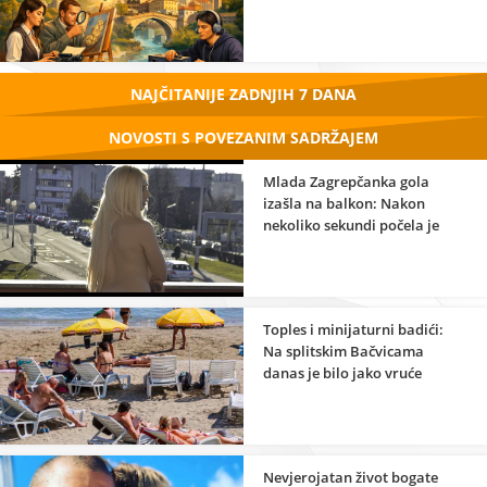
NAJČITANIJE ZADNJIH 7 DANA
NOVOSTI S POVEZANIM SADRŽAJEM
Mlada Zagrepčanka gola
izašla na balkon: Nakon
nekoliko sekundi počela je
prava ludnica
Toples i minijaturni badići:
Na splitskim Bačvicama
danas je bilo jako vruće
Nevjerojatan život bogate