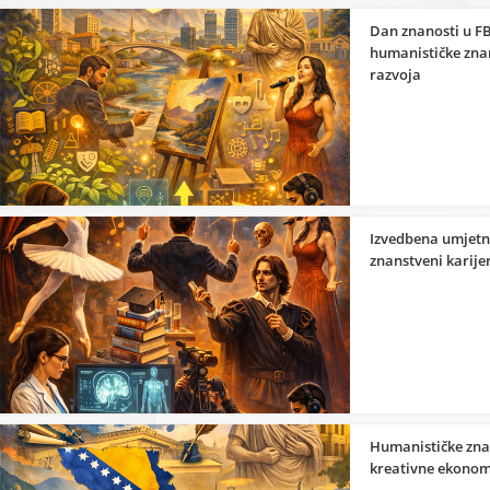
Dan znanosti u FB
humanističke znan
razvoja
Izvedbena umjetno
znanstveni karije
Humanističke zna
kreativne ekonom