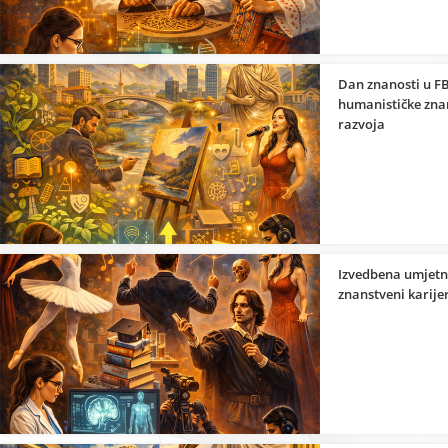
Dan znanosti u FB
humanističke znan
razvoja
Izvedbena umjetno
znanstveni karije