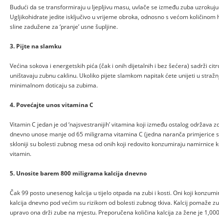
Budući da se transformiraju u ljepljivu masu, uvlače se između zuba uzrokujuć
Ugljikohidrate jedite isključivo u vrijeme obroka, odnosno s većom količinom 
sline zadužene za ‘pranje’ usne šupljine.
3. Pijte na slamku
Većina sokova i energetskih pića (čak i onih dijetalnih i bez šećera) sadrži citr
uništavaju zubnu caklinu. Ukoliko pijete slamkom napitak ćete unijeti u stražnji
minimalnom doticaju sa zubima.
4. Povećajte unos vitamina C
Vitamin C jedan je od ‘najsvestranijih’ vitamina koji između ostalog održava z
dnevno unose manje od 65 miligrama vitamina C (jedna naranča primjerice s
skloniji su bolesti zubnog mesa od onih koji redovito konzumiraju namirnice k
vitamin.
5. Unosite barem 800 miligrama kalcija dnevno
Čak 99 posto unesenog kalcija u tijelo otpada na zubi i kosti. Oni koji konzu
kalcija dnevno pod većim su rizikom od bolesti zubnog tkiva. Kalcij pomaže zu
upravo ona drži zube na mjestu. Preporučena količina kalcija za žene je 1,0