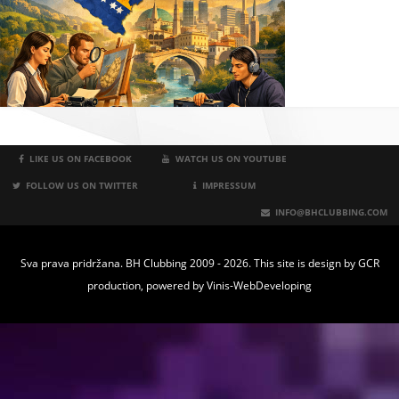
LIKE US ON FACEBOOK
WATCH US ON YOUTUBE
FOLLOW US ON TWITTER
IMPRESSUM
INFO@BHCLUBBING.COM
Sva prava pridržana. BH Clubbing 2009 - 2026. This site is design by
GCR
production
, powered by
Vinis-WebDeveloping