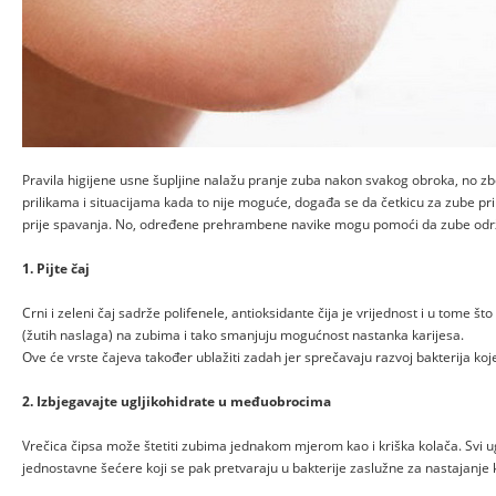
Pravila higijene usne šupljine nalažu pranje zuba nakon svakog obroka, no z
prilikama i situacijama kada to nije moguće, događa se da četkicu za zube 
prije spavanja. No, određene prehrambene navike mogu pomoći da zube održi
1. Pijte čaj
Crni i zeleni čaj sadrže polifenele, antioksidante čija je vrijednost i u tome št
(žutih naslaga) na zubima i tako smanjuju mogućnost nastanka karijesa.
Ove će vrste čajeva također ublažiti zadah jer sprečavaju razvoj bakterija koj
2. Izbjegavajte ugljikohidrate u međuobrocima
Vrečica čipsa može štetiti zubima jednakom mjerom kao i kriška kolača. Svi ugl
jednostavne šećere koji se pak pretvaraju u bakterije zaslužne za nastajanje 