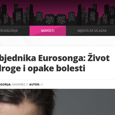
TO GALERIJE
NOVOSTI
MJESTA ZA IZLAZAK
bjednika Eurosonga: Život
droge i opake bolesti
EGORIJA:
SHOWBIZ //
AUTOR:
//