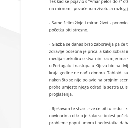
Tek kad se pojavio s “Amar pelos dois” otkri
na mirnom i povučenom životu, a razlog je
- Samo želim živjeti miran život - ponovi
početku biti stresno.
- Glazba se danas brzo zaboravlja pa će t
zdravlje posebna je priča, a kako Sobral 
medija spekulira o stvarnim razmjerima 
u Portugalu i nastupa u Kijevu bio na dvi
kraja godine ne nađu donora. Tabloidi su 
nakon što se nije pojavio na brojnim scen
probe umjesto njega odradila sestra Luis
proglašenja.
- Rješavam te stvari, sve će biti u redu -
novinarima otkrio je kako se bolest počela
probleme poput umora i nedostatka dah