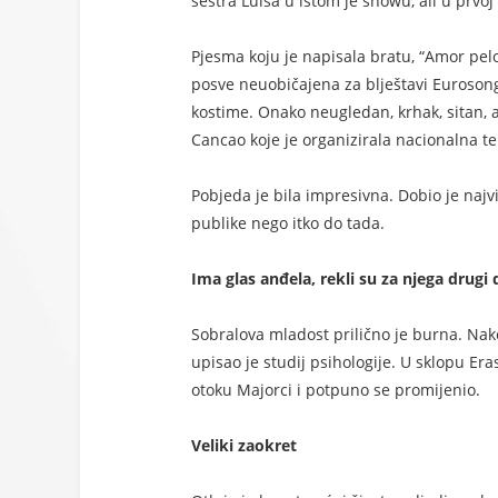
sestra Luisa u istom je showu, ali u prvoj 
Pjesma koju je napisala bratu, “Amor pelo
posve neuobičajena za blještavi Eurosong,
kostime. Onako neugledan, krhak, sitan, a
Cancao koje je organizirala nacionalna te
Pobjeda je bila impresivna. Dobio je najvi
publike nego itko do tada.
Ima glas anđela, rekli su za njega drugi 
Sobralova mladost prilično je burna. Nakon
upisao je studij psihologije. U sklopu 
otoku Majorci i potpuno se promijenio.
Veliki zaokret