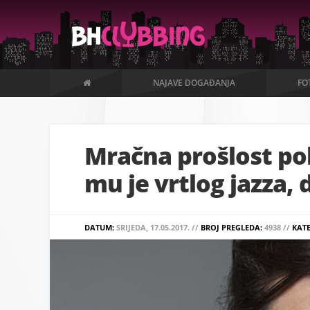
NAJAVE DOGAĐANJA
FO
Mračna prošlost po
mu je vrtlog jazza, 
DATUM:
SRIJEDA, 17.05.2017. //
BROJ PREGLEDA:
4938 //
KAT