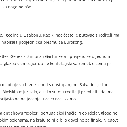
i, za nogometaše.
9. godine u Lisabonu. Kao klinac često je putovao s roditeljima i
 i napisala pobjedničku pjesmu za Eurosong.
atles, Genesis, Simona i Garfunkela - prisjetio se u jednom
e ta glazba s emocijom, a ne konfekcijski vatromet, o čemu je
om i oboje su brzo krenuli s nastupanjem. Salvador je kao
 školskih mjuzikala, a kako su mu roditelji primijetili da ima
 prijavio na natjecanje “Bravo Bravissimo”.
lent showu “Idolos”, portugalskoj inačici “Pop Idola”, globalne
visokim ocjenama, na kraju to nije bilo dovoljno za finale. Njegova