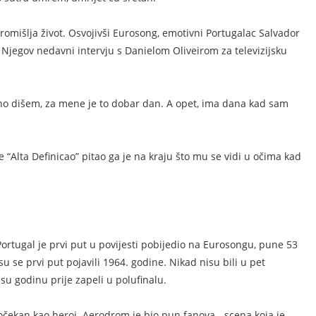
promišlja život. Osvojivši Eurosong, emotivni Portugalac Salvador
 Njegov nedavni intervju s Danielom Oliveirom za televizijsku
o dišem, za mene je to dobar dan. A opet, ima dana kad sam
je “Alta Definicao” pitao ga je na kraju što mu se vidi u očima kad
Portugal je prvi put u povijesti pobijedio na Eurosongu, pune 53
su se prvi put pojavili 1964. godine. Nikad nisu bili u pet
r su godinu prije zapeli u polufinalu.
dočekan kao heroj. Aerodrom je bio pun fanova - scena koja je