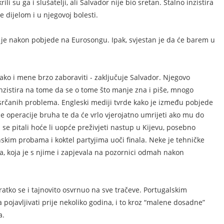
li su ga i slušatelji, ali Salvador nije bio sretan. Stalno inzistira
 dijelom i u njegovoj bolesti.
o je nakon pobjede na Eurosongu. Ipak, svjestan je da će barem u
ako i mene brzo zaboraviti - zaključuje Salvador. Njegovo
inzistira na tome da se o tome što manje zna i piše, mnogo
srčanih problema. Engleski mediji tvrde kako je između pobjede
je operacije bruha te da će vrlo vjerojatno umrijeti ako mu do
se pitali hoće li uopće preživjeti nastup u Kijevu, posebno
skim probama i koktel partyjima uoči finala. Neke je tehničke
a, koja je s njime i zapjevala na pozornici odmah nakon
 kratko se i tajnovito osvrnuo na sve tračeve. Portugalskim
 pojavljivati prije nekoliko godina, i to kroz “malene dosadne”
a.