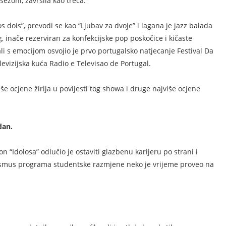
sezoni, završila kao treća.
s dois”, prevodi se kao “Ljubav za dvoje” i lagana je jazz balada
 inače rezerviran za konfekcijske pop poskočice i kičaste
li s emocijom osvojio je prvo portugalsko natjecanje Festival Da
levizijska kuća Radio e Televisao de Portugal.
še ocjene žirija u povijesti tog showa i druge najviše ocjene
dan.
 “Idolosa” odlučio je ostaviti glazbenu karijeru po strani i
Erasmus programa studentske razmjene neko je vrijeme proveo na