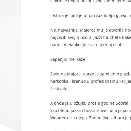
Otkrio je bogat noćni život, zadimljene bar
- Istina je, bilo je u tom razdoblju gljiva 
No, najvažnije, Majorca mu je otvorila no
najvećih svojih uzora, jazzista Cheta Baker
nade i melankolije, sve u jednoj osobi.
Zapanjio me, kaže.
Život na Majorci ubrzo je zamijenio glaz
narkotika i krenuo u profesionalnu karijer
Festivalu.
A onda je u ožujku prošle godine Sobral i
kao blend jazza i bossa nove i bilo je ja
Wondera iza njega. Zanimljivo, album je