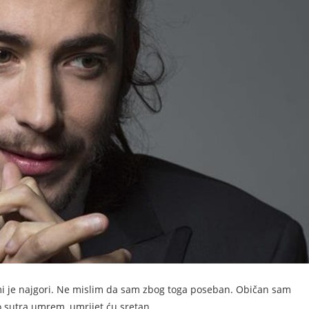
j mi je najgori. Ne mislim da sam zbog toga poseban. Običan sam
o sutra umrem, umrijet ću sretan.