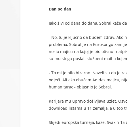
Dan po dan
Iako živi od dana do dana, Sobral kaže da
- No, tu je ključno da budem zdrav. Ako n
problema, Sobral je na Eurosongu zamije
nosio majicu na kojoj je bio otisnut natpi
su mu stoga poslali službeni mail u koje
- To mi je bilo bizarno. Naveli su da je r
odjeći. Ali ako obučem Adidas majicu, nije
humanitarac - objasnio je Sobral.
Karijera mu upravo doživljava uzlet. Osvoj
download listama u 11 zemalja, a u top tri
Slijedi europska turneja, kaže. Svakih 15