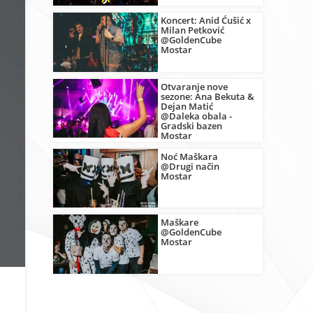
Koncert: Anid Ćušić x
Milan Petković
@GoldenCube
Mostar
Otvaranje nove
sezone: Ana Bekuta &
Dejan Matić
@Daleka obala -
Gradski bazen
Mostar
Noć Maškara
@Drugi način
Mostar
Maškare
@GoldenCube
Mostar