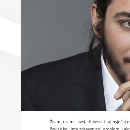
Živim u zamci svoje bolesti. I taj osjeća
čovjek koji ima zdravstveni problem. I ak