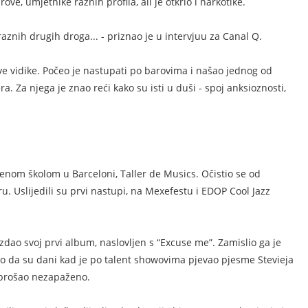
ove, umjetnike raznih profila, ali je otkrio i narkotike.
i raznih drugih droga... - priznao je u intervjuu za Canal Q.
ve vidike. Počeo je nastupati po barovima i našao jednog od
a. Za njega je znao reći kako su isti u duši - spoj anksioznosti,
benom školom u Barceloni, Taller de Musics. Očistio se od
u. Uslijedili su prvi nastupi, na Mexefestu i EDOP Cool Jazz
zdao svoj prvi album, naslovljen s “Excuse me”. Zamislio ga je
sno da su dani kad je po talent showovima pjevao pjesme Stevieja
 prošao nezapaženo.