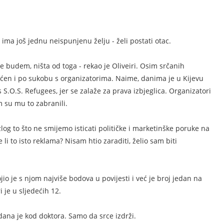
 ima još jednu neispunjenu želju - želi postati otac.
e budem, ništa od toga - rekao je Oliveiri. Osim srčanih
ćen i po sukobu s organizatorima. Naime, danima je u Kijevu
s S.O.S. Refugees, jer se zalaže za prava izbjeglica. Organizatori
m su mu to zabranili.
azlog to što ne smijemo isticati političke i marketinške poruke na
 li to isto reklama? Nisam htio zaraditi, želio sam biti
io je s njom najviše bodova u povijesti i već je broj jedan na
 je u sljedećih 12.
 dana je kod doktora. Samo da srce izdrži.