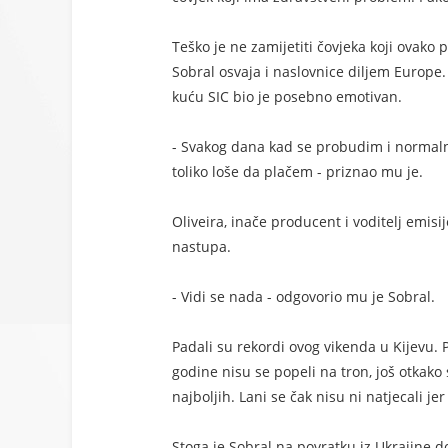
Teško je ne zamijetiti čovjeka koji ovako 
Sobral osvaja i naslovnice diljem Europe.
kuću SIC bio je posebno emotivan.
- Svakog dana kad se probudim i normaln
toliko loše da plačem - priznao mu je.
Oliveira, inače producent i voditelj emisi
nastupa.
- Vidi se nada - odgovorio mu je Sobral.
Padali su rekordi ovog vikenda u Kijevu. 
godine nisu se popeli na tron, još otkako 
najboljih. Lani se čak nisu ni natjecali je
Stoga je Sobral na povratku iz Ukrajine 