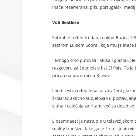
inače rezervirana, pišu portugalski medij
Voli Beatlese
Sobral je rođen tri dana nakon Božića 198
sestrom Luisom Sobral, koja mu je inače
- Mnogo smo putovali i slušali glazbu. Be
razgovoru za španjolski list El Pais. To j
pričao na pozornici u Kijevu.
I on i sestra odmalena su zaraženi glazb
školarac aktivno sudjelovao u postavljanju
sluha i osjećaja za ritam, već sa deset se
S osamnaest je nastupio u televizijskom ta
reality franšize. Iako ga je žiri ocijenio 