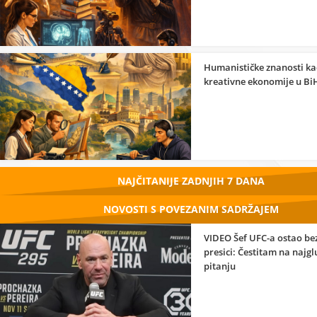
Humanističke znanosti ka
kreativne ekonomije u Bi
NAJČITANIJE ZADNJIH 7 DANA
NOVOSTI S POVEZANIM SADRŽAJEM
VIDEO Šef UFC-a ostao bez
presici: Čestitam na najg
pitanju