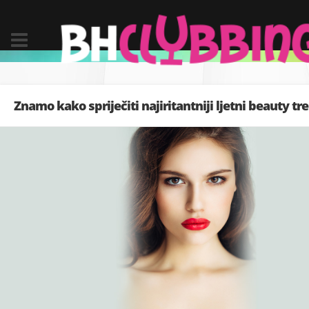
Znamo kako spriječiti najiritantniji ljetni beauty tr