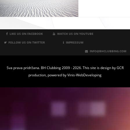
LIKE US ON FACEBOOK
WATCH US ON YOUTUBE
FOLLOW US ON TWITTER
IMPRESSUM
INFO@BHCLUBBING.COM
Sva prava pridržana. BH Clubbing 2009 - 2026. This site is design by
GCR
production
, powered by
Vinis-WebDeveloping