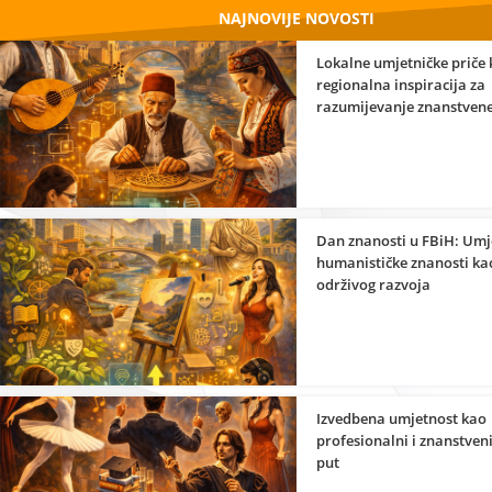
NAJNOVIJE NOVOSTI
Lokalne umjetničke priče
regionalna inspiracija za
razumijevanje znanstvene
umjetnosti
Dan znanosti u FBiH: Umj
humanističke znanosti ka
održivog razvoja
Izvedbena umjetnost kao
profesionalni i znanstveni
put