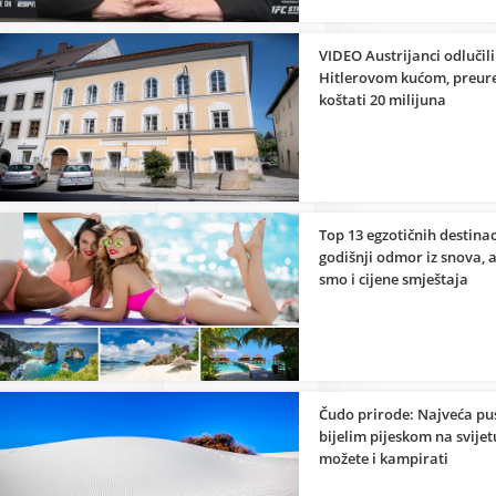
VIDEO Austrijanci odlučili 
Hitlerovom kućom, preure
koštati 20 milijuna
Top 13 egzotičnih destinac
godišnji odmor iz snova, a
smo i cijene smještaja
Čudo prirode: Najveća pus
bijelim pijeskom na svijet
možete i kampirati