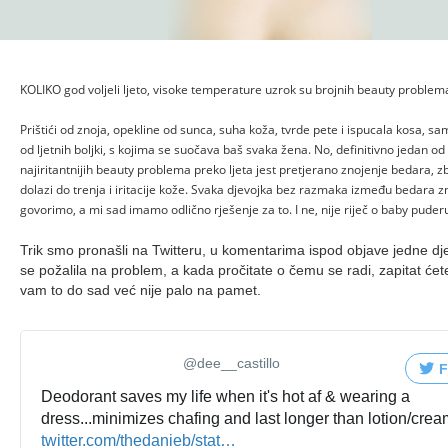
KOLIKO god voljeli ljeto, visoke temperature uzrok su brojnih beauty problem
Prištići od znoja, opekline od sunca, suha koža, tvrde pete i ispucala kosa, s
od ljetnih boljki, s kojima se suočava baš svaka žena. No, definitivno jedan od
najiritantnijih beauty problema preko ljeta jest pretjerano znojenje bedara, 
dolazi do trenja i iritacije kože. Svaka djevojka bez razmaka između bedara 
govorimo, a mi sad imamo odlično rješenje za to. I ne, nije riječ o baby puder
Trik smo pronašli na Twitteru, u komentarima ispod objave jedne dje
se požalila na problem, a kada pročitate o čemu se radi, zapitat će
vam to do sad već nije palo na pamet.
poderosa 🌹
@dee__castillo
F
Deodorant saves my life when it's hot af & wearing a
dress...minimizes chafing and last longer than lotion/cre
twitter.com/thedanieb/stat
us/876846160337620998
…