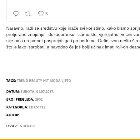
11:18 PM - 19 Jun 2017
Retweets
5
5
likes
Naravno, radi se sredstvu koje inače svi koristimo, kako bismo sprije
pretjerano znojenje - dezodoransu - samo što, vjerojatno, većini va
nije palo na pamet posprejati ga i po bedrima. Definitivno nešto što se
što je lako isprobati, a navodno će još bolji učinak imati roll-on dez
TAGS:
TREND
BEAUTY
HIT
MODA
LJETO
DATUM:
SUBOTA, 01.07.2017.
BROJ PREGLEDA:
2902
KATEGORIJA:
LIFESTYLE
AUTOR:
IZVOR:
INDEX.HR