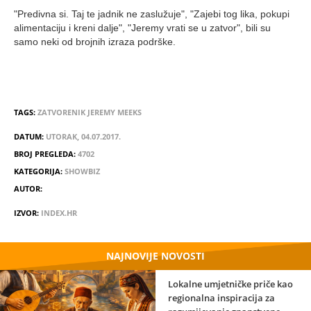
"Predivna si. Taj te jadnik ne zaslužuje", "Zajebi tog lika, pokupi
alimentaciju i kreni dalje", "Jeremy vrati se u zatvor", bili su
samo neki od brojnih izraza podrške.
TAGS:
ZATVORENIK
JEREMY MEEKS
DATUM:
UTORAK, 04.07.2017.
BROJ PREGLEDA:
4702
KATEGORIJA:
SHOWBIZ
AUTOR:
IZVOR:
INDEX.HR
NAJNOVIJE NOVOSTI
Lokalne umjetničke priče kao
regionalna inspiracija za