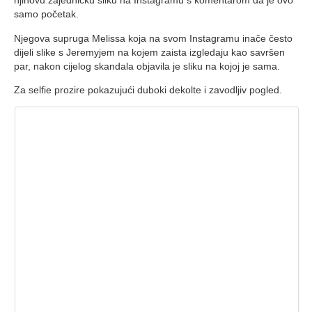
njihovu zajedničku sliku na Instagramu s komentarom da je ovo
samo početak.
Njegova supruga Melissa koja na svom Instagramu inače često
dijeli slike s Jeremyjem na kojem zaista izgledaju kao savršen
par, nakon cijelog skandala objavila je sliku na kojoj je sama.
Za selfie prozire pokazujući duboki dekolte i zavodljiv pogled.