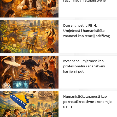
razumijevanje znanstvene
strane umjetnosti
Dan znanosti u FBiH:
Umjetnost i humanističke
znanosti kao temelj održivog
razvoja
Izvedbena umjetnost kao
profesionalni i znanstveni
karijerni put
Humanističke znanosti kao
pokretač kreativne ekonomije
u BiH