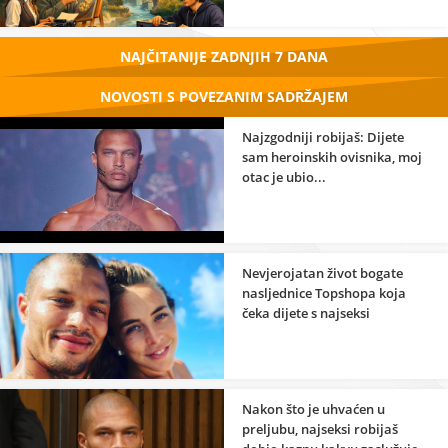
NAJČITANIJE ZADNJIH 7 DANA
NOVOSTI S POVEZANIM SADRŽAJEM
Najzgodniji robijaš: Dijete
sam heroinskih ovisnika, moj
otac je ubio...
Nevjerojatan život bogate
nasljednice Topshopa koja
čeka dijete s najseksi
robijašem
Nakon što je uhvaćen u
preljubu, najseksi robijaš