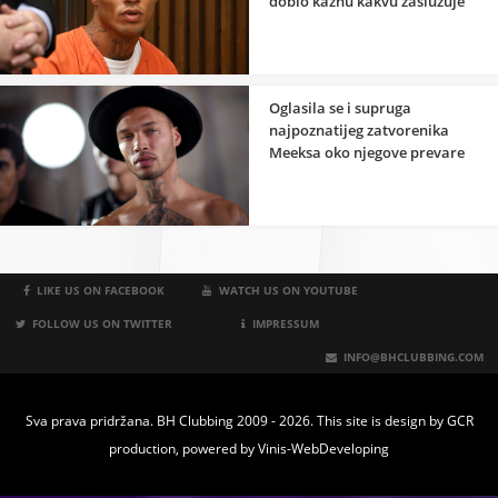
dobio kaznu kakvu zaslužuje
Oglasila se i supruga
najpoznatijeg zatvorenika
Meeksa oko njegove prevare
LIKE US ON FACEBOOK
WATCH US ON YOUTUBE
FOLLOW US ON TWITTER
IMPRESSUM
INFO@BHCLUBBING.COM
Sva prava pridržana. BH Clubbing 2009 - 2026. This site is design by
GCR
production
, powered by
Vinis-WebDeveloping