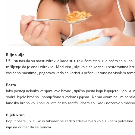
Biljno ulje
Učili su nas da su masti zdravije kada su u tekućem stanju , a pošto se biljno ul
mišljenje da je ono i zdravije . Međutim , ulje koje se koristi u restoranima b
zasićeno mastima , pogotovo kada se koristi u prženju hrane na visokim tem
Pasta
Iako postoji nekoiko varijanti ove hrane , tipična pasta koju kupujete u obliku 
sadrži bijelo brašno , pomiješano s vodom i jajima . Nema vitamina i minerala
Kineska hrana koju naručujete često sadrži i dosta soli kao i nezdravih masno
Bijeli kruh
Poput paste , bijeli kruh također ne sadrži zdrave tvari koje su nam potrebne .
nije na odmet da se ponovi .