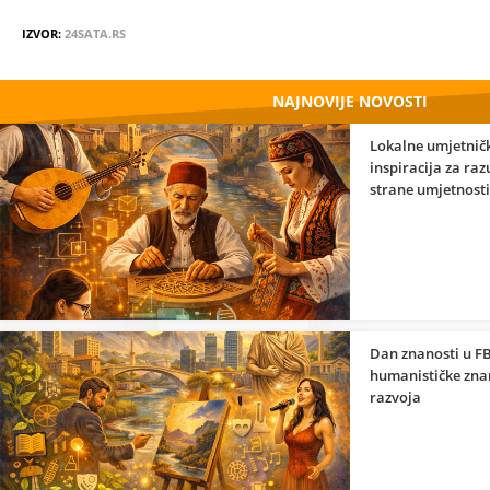
IZVOR:
24SATA.RS
NAJNOVIJE NOVOSTI
Lokalne umjetničk
inspiracija za ra
strane umjetnosti
Dan znanosti u FB
humanističke znan
razvoja