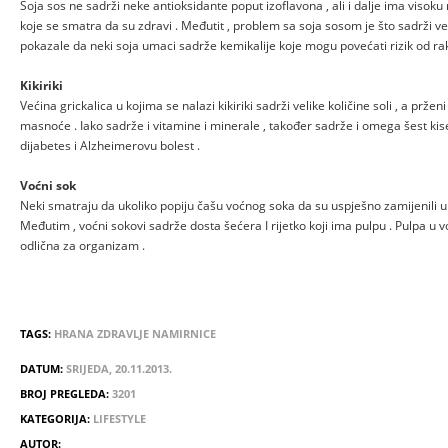
Soja sos ne sadrži neke antioksidante poput izoflavona , ali i dalje ima visoku
koje se smatra da su zdravi . Međutit , problem sa soja sosom je što sadrži veli
pokazale da neki soja umaci sadrže kemikalije koje mogu povećati rizik od rak
Kikiriki
Većina grickalica u kojima se nalazi kikiriki sadrži velike količine soli , a prženi
masnoće . Iako sadrže i vitamine i minerale , također sadrže i omega šest kise
dijabetes i Alzheimerovu bolest .
Voćni sok
Neki smatraju da ukoliko popiju čašu voćnog soka da su uspješno zamijenili 
Međutim , voćni sokovi sadrže dosta šećera I rijetko koji ima pulpu . Pulpa u 
odlična za organizam .
TAGS:
HRANA
ZDRAVLJE
NAMIRNICE
DATUM:
SRIJEDA, 20.11.2013.
BROJ PREGLEDA:
3201
KATEGORIJA:
LIFESTYLE
AUTOR: