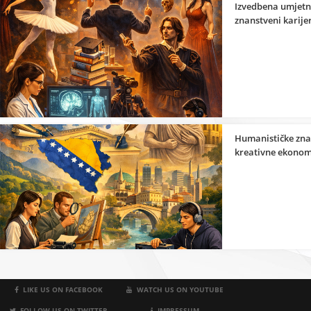
Izvedbena umjetno
znanstveni karije
Humanističke zna
kreativne ekonom
LIKE US ON FACEBOOK
WATCH US ON YOUTUBE
FOLLOW US ON TWITTER
IMPRESSUM