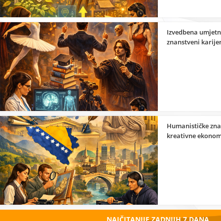
Izvedbena umjetno
znanstveni karije
Humanističke zna
kreativne ekonom
NAJČITANIJE ZADNJIH 7 DANA