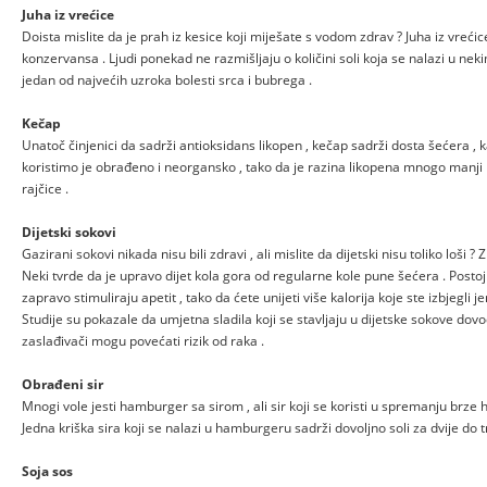
Juha iz vrećice
Doista mislite da je prah iz kesice koji miješate s vodom zdrav ? Juha iz vrećice
konzervansa . Ljudi ponekad ne razmišljaju o količini soli koja se nalazi u ne
jedan od najvećih uzroka bolesti srca i bubrega .
Kečap
Unatoč činjenici da sadrži antioksidans likopen , kečap sadrži dosta šećera , k
koristimo je obrađeno i neorgansko , tako da je razina likopena mnogo manji n
rajčice .
Dijetski sokovi
Gazirani sokovi nikada nisu bili zdravi , ali mislite da dijetski nisu toliko loši 
Neki tvrde da je upravo dijet kola gora od regularne kole pune šećera . Postoji 
zapravo stimuliraju apetit , tako da ćete unijeti više kalorija koje ste izbjegli je
Studije su pokazale da umjetna sladila koji se stavljaju u dijetske sokove dov
zaslađivači mogu povećati rizik od raka .
Obrađeni sir
Mnogi vole jesti hamburger sa sirom , ali sir koji se koristi u spremanju brze hr
Jedna kriška sira koji se nalazi u hamburgeru sadrži dovoljno soli za dvije do tr
Soja sos