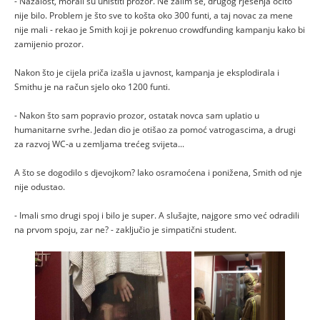
- Nažalost, morali su uništiti prozor. Ne žalim se, drugog rješenja očito
nije bilo. Problem je što sve to košta oko 300 funti, a taj novac za mene
nije mali - rekao je Smith koji je pokrenuo crowdfunding kampanju kako bi
zamijenio prozor.
Nakon što je cijela priča izašla u javnost, kampanja je eksplodirala i
Smithu je na račun sjelo oko 1200 funti.
- Nakon što sam popravio prozor, ostatak novca sam uplatio u
humanitarne svrhe. Jedan dio je otišao za pomoć vatrogascima, a drugi
za razvoj WC-a u zemljama trećeg svijeta...
A što se dogodilo s djevojkom? Iako osramoćena i ponižena, Smith od nje
nije odustao.
- Imali smo drugi spoj i bilo je super. A slušajte, najgore smo već odradili
na prvom spoju, zar ne? - zaključio je simpatični student.