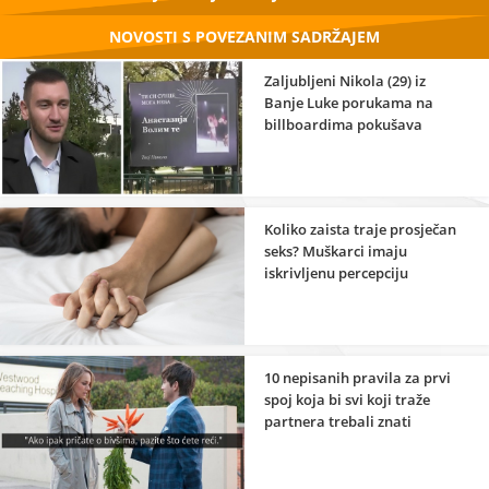
NOVOSTI S POVEZANIM SADRŽAJEM
Zaljubljeni Nikola (29) iz
Banje Luke porukama na
billboardima pokušava
vratiti bivšu
Koliko zaista traje prosječan
seks? Muškarci imaju
iskrivljenu percepciju
10 nepisanih pravila za prvi
spoj koja bi svi koji traže
partnera trebali znati