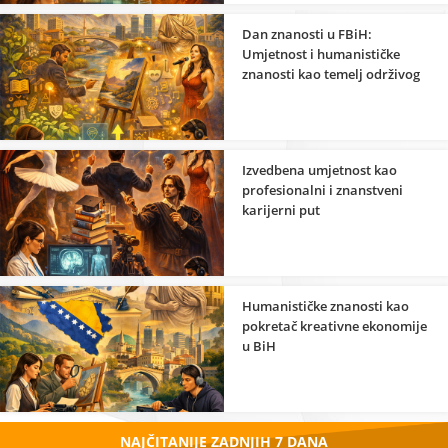
Dan znanosti u FBiH:
Umjetnost i humanističke
znanosti kao temelj održivog
razvoja
Izvedbena umjetnost kao
profesionalni i znanstveni
karijerni put
Humanističke znanosti kao
pokretač kreativne ekonomije
u BiH
NAJČITANIJE ZADNJIH 7 DANA