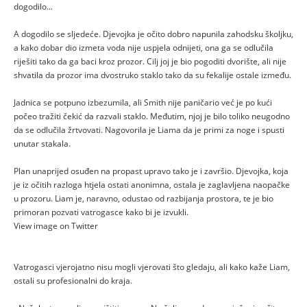
dogodilo...
A dogodilo se sljedeće. Djevojka je očito dobro napunila zahodsku školjku,
a kako dobar dio izmeta voda nije uspjela odnijeti, ona ga se odlučila
riješiti tako da ga baci kroz prozor. Cilj joj je bio pogoditi dvorište, ali nije
shvatila da prozor ima dvostruko staklo tako da su fekalije ostale između.
Jadnica se potpuno izbezumila, ali Smith nije paničario već je po kući
počeo tražiti čekić da razvali staklo. Međutim, njoj je bilo toliko neugodno
da se odlučila žrtvovati. Nagovorila je Liama da je primi za noge i spusti
unutar stakala.
Plan unaprijed osuđen na propast upravo tako je i završio. Djevojka, koja
je iz očitih razloga htjela ostati anonimna, ostala je zaglavljena naopačke
u prozoru. Liam je, naravno, odustao od razbijanja prostora, te je bio
primoran pozvati vatrogasce kako bi je izvukli.
View image on Twitter
Vatrogasci vjerojatno nisu mogli vjerovati što gledaju, ali kako kaže Liam,
ostali su profesionalni do kraja.