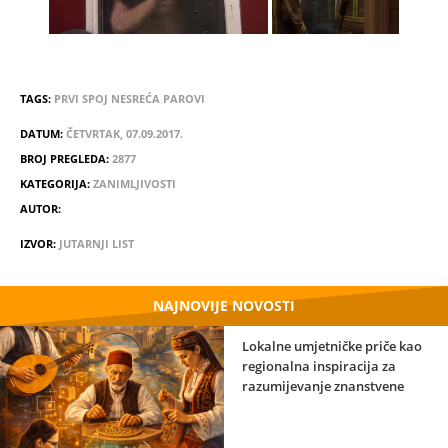
TAGS:
PRVI SPOJ
NESREĆA
PAROVI
DATUM:
ČETVRTAK, 07.09.2017.
BROJ PREGLEDA:
2877
KATEGORIJA:
ZANIMLJIVOSTI
AUTOR:
IZVOR:
JUTARNJI LIST
NAJNOVIJE NOVOSTI
Lokalne umjetničke priče kao
regionalna inspiracija za
razumijevanje znanstvene
strane umjetnosti