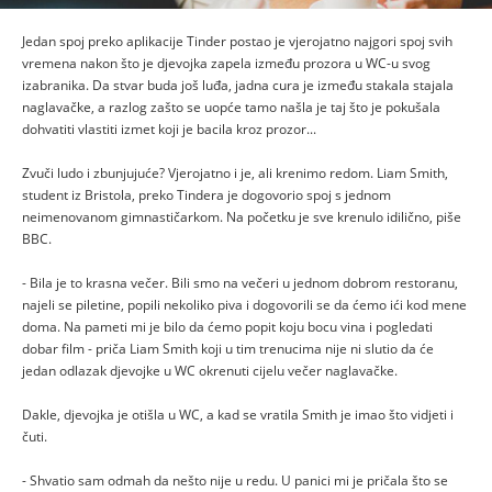
Jedan spoj preko aplikacije Tinder postao je vjerojatno najgori spoj svih
vremena nakon što je djevojka zapela između prozora u WC-u svog
izabranika. Da stvar buda još luđa, jadna cura je između stakala stajala
naglavačke, a razlog zašto se uopće tamo našla je taj što je pokušala
dohvatiti vlastiti izmet koji je bacila kroz prozor...
Zvuči ludo i zbunjujuće? Vjerojatno i je, ali krenimo redom. Liam Smith,
student iz Bristola, preko Tindera je dogovorio spoj s jednom
neimenovanom gimnastičarkom. Na početku je sve krenulo idilično, piše
BBC.
- Bila je to krasna večer. Bili smo na večeri u jednom dobrom restoranu,
najeli se piletine, popili nekoliko piva i dogovorili se da ćemo ići kod mene
doma. Na pameti mi je bilo da ćemo popit koju bocu vina i pogledati
dobar film - priča Liam Smith koji u tim trenucima nije ni slutio da će
jedan odlazak djevojke u WC okrenuti cijelu večer naglavačke.
Dakle, djevojka je otišla u WC, a kad se vratila Smith je imao što vidjeti i
čuti.
- Shvatio sam odmah da nešto nije u redu. U panici mi je pričala što se