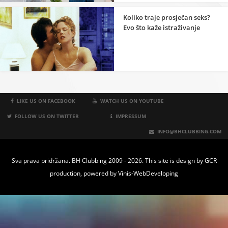
Koliko traje prosječan seks?
Evo što kaže istraživanje
LIKE US ON FACEBOOK
WATCH US ON YOUTUBE
FOLLOW US ON TWITTER
IMPRESSUM
INFO@BHCLUBBING.COM
Sva prava pridržana. BH Clubbing 2009 - 2026. This site is design by
GCR
production
, powered by
Vinis-WebDeveloping