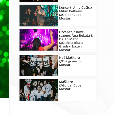
Koncert: Anid Ćušić x
Milan Petković
@GoldenCube
Mostar
Otvaranje nove
sezone: Ana Bekuta &
Dejan Matić
@Daleka obala -
Gradski bazen
Mostar
Noć Maškara
@Drugi način
Mostar
Maškare
@GoldenCube
Mostar