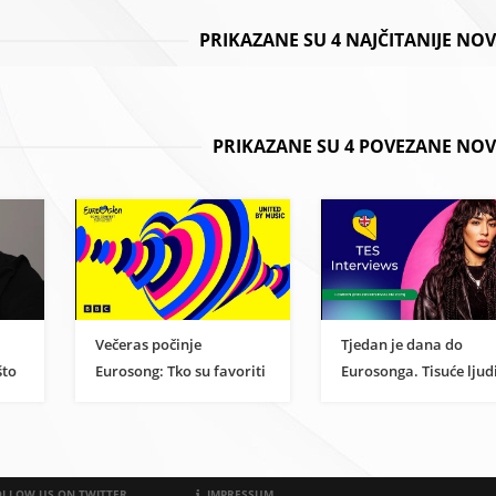
PRIKAZANE SU 4 NAJČITANIJE NO
PRIKAZANE SU 4 POVEZANE NOV
Večeras počinje
Tjedan je dana do
što
Eurosong: Tko su favoriti
Eurosonga. Tisuće ljud
ši
i što pojedinci poručuju
se slažu da će ova žen
!
pjesmama
pobijediti
LLOW US ON TWITTER
IMPRESSUM