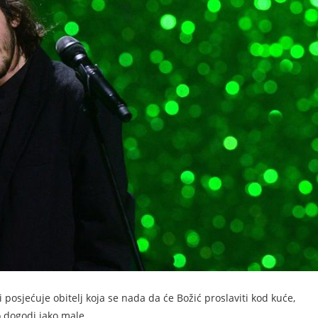
 posjećuje obitelj koja se nada da će Božić proslaviti kod kuće,
o dogodi jako male