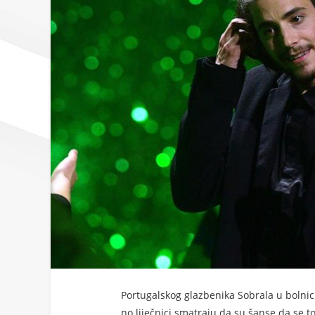
Portugalskog glazbenika Sobrala u bolnici
no liječnici smatraju da su šanse da se t