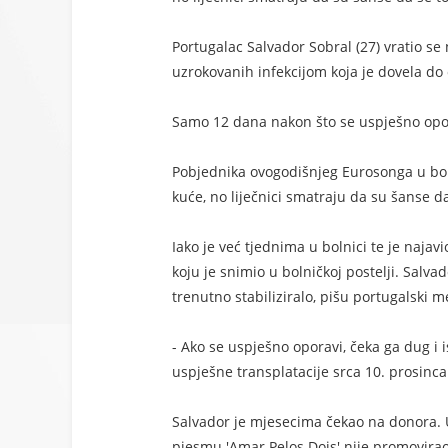
Portugalac Salvador Sobral (27) vratio se
uzrokovanih infekcijom koja je dovela do
Samo 12 dana nakon što se uspješno opora
Pobjednika ovogodišnjeg Eurosonga u bolni
kuće, no liječnici smatraju da su šanse d
Iako je već tjednima u bolnici te je najav
koju je snimio u bolničkoj postelji. Salv
trenutno stabiliziralo, pišu portugalski me
- Ako se uspješno oporavi, čeka ga dug i 
uspješne transplatacije srca 10. prosinca
Salvador je mjesecima čekao na donora. Uo
pjesmu 'Amar Pelos Dois' nije promovirao