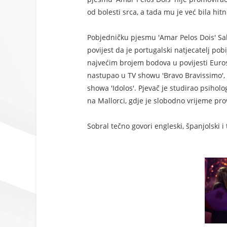
od bolesti srca, a tada mu je već bila hit
Pobjedničku pjesmu 'Amar Pelos Dois' Salv
povijest da je portugalski natjecatelj po
najvećim brojem bodova u povijesti Euro
nastupao u TV showu 'Bravo Bravissimo', a
showa 'Idolos'. Pjevač je studirao psihol
na Mallorci, gdje je slobodno vrijeme pr
Sobral tečno govori engleski, španjolski i t