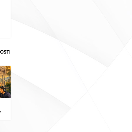
OSTI
i
e