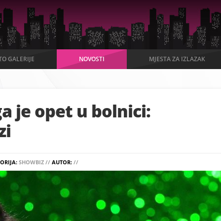
TO GALERIJE
NOVOSTI
MJESTA ZA IZLAZAK
 je opet u bolnici:
zi
ORIJA:
SHOWBIZ //
AUTOR:
//