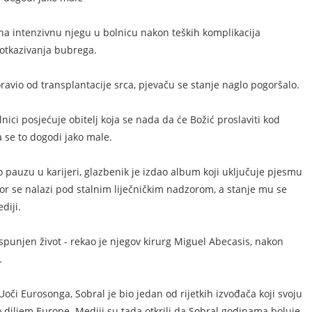
 na intenzivnu njegu u bolnicu nakon teških komplikacija
 otkazivanja bubrega.
vio od transplantacije srca, pjevaču se stanje naglo pogoršalo.
ci posjećuje obitelj koja se nada da će Božić proslaviti kod
a se to dogodi jako male.
io pauzu u karijeri, glazbenik je izdao album koji uključuje pjesmu
ador se nalazi pod stalnim liječničkim nadzorom, a stanje mu se
diji.
ispunjen život - rekao je njegov kirurg Miguel Abecasis, nakon
.
či Eurosonga, Sobral je bio jedan od rijetkih izvođača koji svoju
 diljem Europe. Mediji su tada otkrili da Sobral godinama boluje