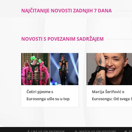
znanstvene strane
razvoja
umjetnosti
NAJČITANIJE NOVOSTI ZADNJIH 7 DANA
NOVOSTI S POVEZANIM SADRŽAJEM
Četiri pjesme s
Marija Šerifović o
Eurosonga ušle su u top
Eurosongu: Od svega 
10 najslušanijih u Velikoj
sam vidjela do sad, na
Britaniji
su najbolji! To je tako
LIKE US ON FACEBOOK
WATCH US ON YOUTUBE
FO