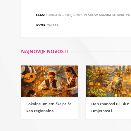
TAGS:
EUROSONG
POBJEDNIK
TV
SHOW
MUZIKA
SOBRAL
PO
IZVOR:
24SATA
NAJNOVIJE NOVOSTI
Lokalne umjetničke priče
Dan znanosti u FBiH:
kao regionalna
Umjetnost i
inspiracija za
humanističke znanost
razumijevanje
kao temelj održivog