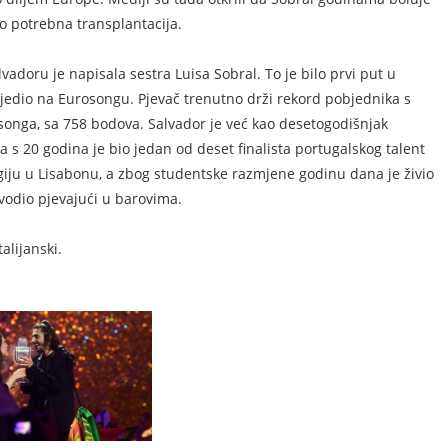
no potrebna transplantacija.
adoru je napisala sestra Luisa Sobral. To je bilo prvi put u
bijedio na Eurosongu. Pjevač trenutno drži rekord pobjednika s
songa, sa 758 bodova. Salvador je već kao desetogodišnjak
 s 20 godina je bio jedan od deset finalista portugalskog talent
ogiju u Lisabonu, a zbog studentske razmjene godinu dana je živio
ovodio pjevajući u barovima.
alijanski.