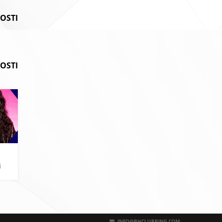
VOSTI
OSTI
i
a
INFO@BHCLUBBING.COM