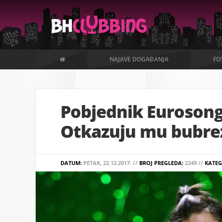
NAJAVE DOGAĐANJA
FO
Pobjednik Eurosonga
Otkazuju mu bubre
DATUM:
PETAK, 22.12.2017. //
BROJ PREGLEDA:
2249 //
KATEG