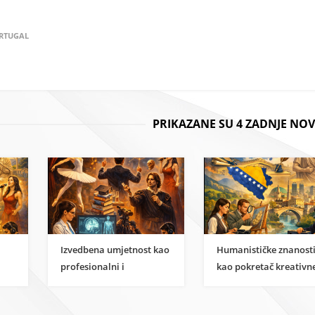
RTUGAL
PRIKAZANE SU 4 ZADNJE NOV
Izvedbena umjetnost kao
Humanističke znanost
profesionalni i
kao pokretač kreativn
i
znanstveni karijerni put
ekonomije u BiH