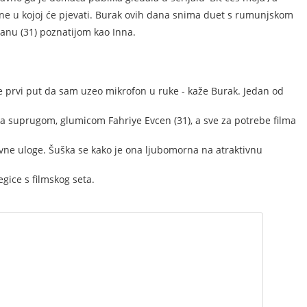
one u kojoj će pjevati. Burak ovih dana snima duet s rumunjskom
nu (31) poznatijom kao Inna.
ije prvi put da sam uzeo mikrofon u ruke - kaže Burak. Jedan od
a suprugom, glumicom Fahriye Evcen (31), a sve za potrebe filma
lavne uloge. Šuška se kako je ona ljubomorna na atraktivnu
egice s filmskog seta.