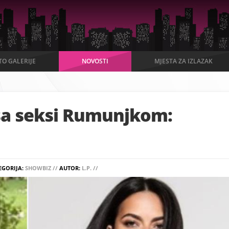
TO GALERIJE
NOVOSTI
MJESTA ZA IZLAZAK
 sa seksi Rumunjkom:
EGORIJA:
SHOWBIZ //
AUTOR:
L.P. //