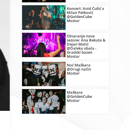
Koncert: Anid Ćušić x
Milan Petković
@GoldenCube
Mostar
Otvaranje nove
sezone: Ana Bekuta &
Dejan Matić
@Daleka obala -
Gradski bazen
Mostar
Noć Maškara
@Drugi način
Mostar
Maškare
@GoldenCube
Mostar