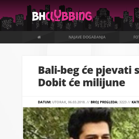
NAJAVE DOGAĐANJA
FO
Bali-beg će pjevati
Dobit će milijune
DATUM:
UTORAK, 06.03.2018. //
BROJ PREGLEDA:
3223 //
KAT