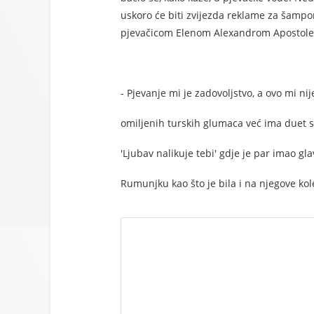
uskoro će biti zvijezda reklame za šamp
pjevačicom Elenom Alexandrom Apostolea
- Pjevanje mi je zadovoljstvo, a ovo mi n
omiljenih turskih glumaca već ima duet s
'Ljubav nalikuje tebi' gdje je par imao g
Rumunjku kao što je bila i na njegove kol