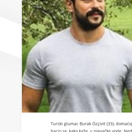
Turski glumac Burak Özçivit (33), domaćoj 
bacio se, kako kaže, u pjevačke vode. Ned