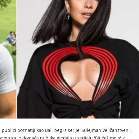
publici poznatiji kao Bali-beg iz serije 'Sulejman Veličanstveni',
avno ga je domaća publika gledala u serijalu 'Bit ćeš moja', a