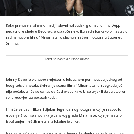
Kako prenose srbijanski mediji, slavni holivudski glumac Johnny Depp
nedavno je sletio u Beograd, a ostat će nekoliko sedmica kako bi nastavio
rad na novom filmu "Minamata" o slavnom ratnom fotografu Eugeneu
Smithu.
Tekst se nastavlja ispod oglasa
Johnny Depp je trenutno smješten u luksuznom penthouseu jednog od
beogradskih hotela. Snimanje scena filma "Minamata" u Beogradu još
nije počelo, ali će se danas održati probe kako bi se uvjerili da su stvoreni
svi preduvjeti za početak rada.
Film će se baviti likom i djelom legendarnog fotografa koji je razotkrio
trovanje živom stanovnika japanskog grada Minamate, koje je nastalo
ispuštanjem teških metala iz lokalne fabrike.
Nakon okončanja snimanja scena u Beogradu planirano je da se Johnny