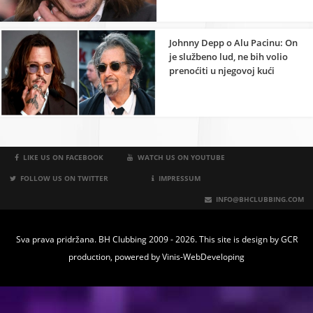
Johnny Depp o Alu Pacinu: On
je službeno lud, ne bih volio
prenoćiti u njegovoj kući
LIKE US ON FACEBOOK
WATCH US ON YOUTUBE
FOLLOW US ON TWITTER
IMPRESSUM
INFO@BHCLUBBING.COM
Sva prava pridržana. BH Clubbing 2009 - 2026. This site is design by
GCR
production
, powered by
Vinis-WebDeveloping