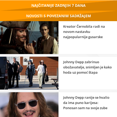
NAJČITANIJE ZADNJIH 7 DANA
NOVOSTI S POVEZANIM SADRŽAJEM
Kreator Černobila radi na
novom nastavku
najpopularnije gusarske
franšize
Johnny Depp zabrinuo
obožavatelje, snimljen je kako
hoda uz pomoć štapa
Johnny Depp ranije se hvalio
da ima puno karijesa:
Ponosan sam na svoje zube