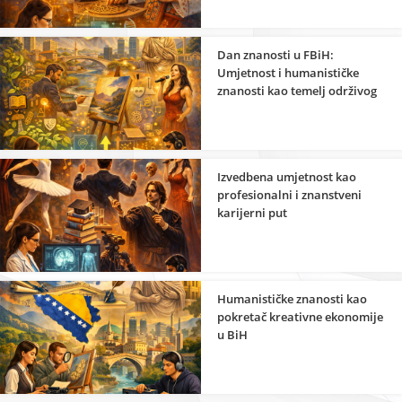
Dan znanosti u FBiH:
Umjetnost i humanističke
znanosti kao temelj održivog
razvoja
Izvedbena umjetnost kao
profesionalni i znanstveni
karijerni put
Humanističke znanosti kao
pokretač kreativne ekonomije
u BiH