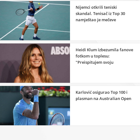
Nijemci otkrili teniski
skandal. Tenisač iz Top 30
namještao je mečeve
Heidi Klum izbezumila fanove
fotkom u toplesu:
"Preispitujem svoju
seksualnost"
Karlović osigurao Top 100 i
plasman na Australian Open