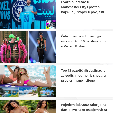
Gvardiol prešao u
Manchester City i postao
najskuplji stoper u povijesti
Četiri pjesme s Eurosonga
ušle su u top 10 najslušanijih
u Velikoj Britaniji
Top 13 egzotičnih destinacija
za godišnji odmor iz snova, a
provjerili smo i cijene
smještaja
Pojedem čak 9000 kalorija na
dan, a evo kako ostajem vitka