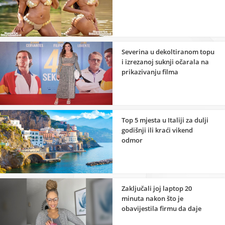
Severina u dekoltiranom topu
i izrezanoj suknji očarala na
prikazivanju filma
Top 5 mjesta u Italiji za dulji
godišnji ili kraći vikend
odmor
Zaključali joj laptop 20
minuta nakon što je
obavijestila firmu da daje
otkaz