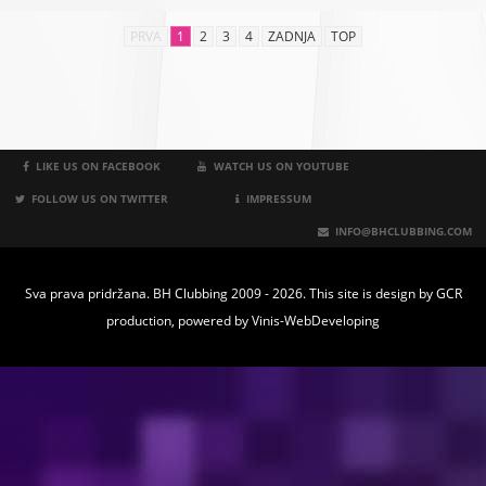
PRVA
1
2
3
4
ZADNJA
TOP
LIKE US ON FACEBOOK
WATCH US ON YOUTUBE
FOLLOW US ON TWITTER
IMPRESSUM
INFO@BHCLUBBING.COM
Sva prava pridržana. BH Clubbing 2009 - 2026. This site is design by
GCR
production
, powered by
Vinis-WebDeveloping