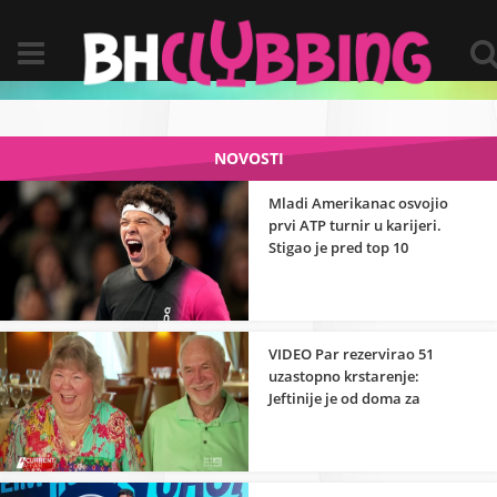
NOVOSTI
Mladi Amerikanac osvojio
prvi ATP turnir u karijeri.
Stigao je pred top 10
VIDEO Par rezervirao 51
uzastopno krstarenje:
Jeftinije je od doma za
umirovljenike