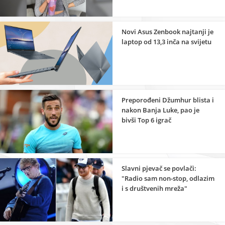
Novi Asus Zenbook najtanji je
laptop od 13,3 inča na svijetu
Preporođeni Džumhur blista i
nakon Banja Luke, pao je
bivši Top 6 igrač
Slavni pjevač se povlači:
"Radio sam non-stop, odlazim
i s društvenih mreža"