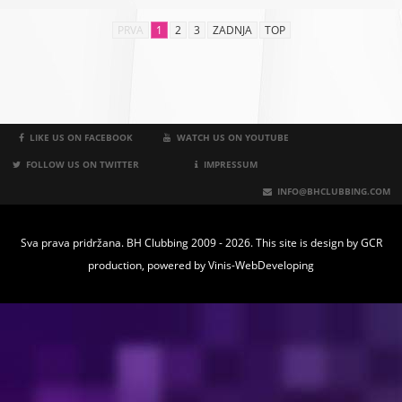
PRVA
1
2
3
ZADNJA
TOP
LIKE US ON FACEBOOK
WATCH US ON YOUTUBE
FOLLOW US ON TWITTER
IMPRESSUM
INFO@BHCLUBBING.COM
Sva prava pridržana. BH Clubbing 2009 - 2026. This site is design by
GCR
production
, powered by
Vinis-WebDeveloping