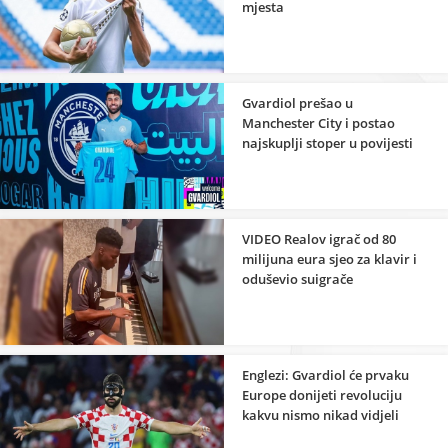
mjesta
Gvardiol prešao u
Manchester City i postao
najskuplji stoper u povijesti
VIDEO Realov igrač od 80
milijuna eura sjeo za klavir i
oduševio suigrače
Englezi: Gvardiol će prvaku
Europe donijeti revoluciju
kakvu nismo nikad vidjeli