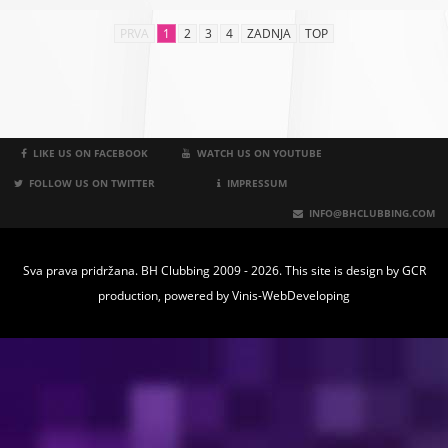
PRVA
1
2
3
4
ZADNJA
TOP
LIKE US ON FACEBOOK
WATCH US ON YOUTUBE
FOLLOW US ON TWITTER
IMPRESSUM
INFO@BHCLUBBING.COM
Sva prava pridržana. BH Clubbing 2009 - 2026. This site is design by
GCR
production
, powered by
Vinis-WebDeveloping