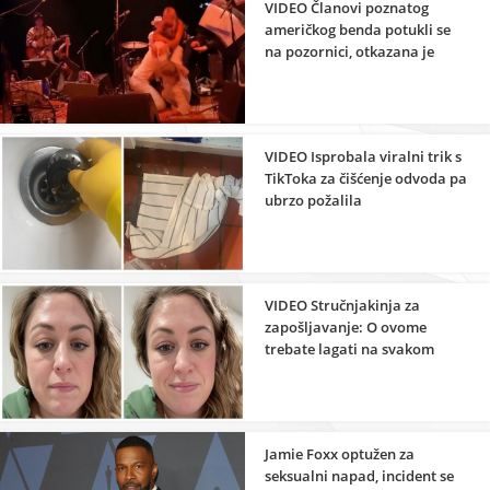
VIDEO Članovi poznatog
američkog benda potukli se
na pozornici, otkazana je
cijela turneja
VIDEO Isprobala viralni trik s
TikToka za čišćenje odvoda pa
ubrzo požalila
VIDEO Stručnjakinja za
zapošljavanje: O ovome
trebate lagati na svakom
razgovoru za posao
Jamie Foxx optužen za
seksualni napad, incident se