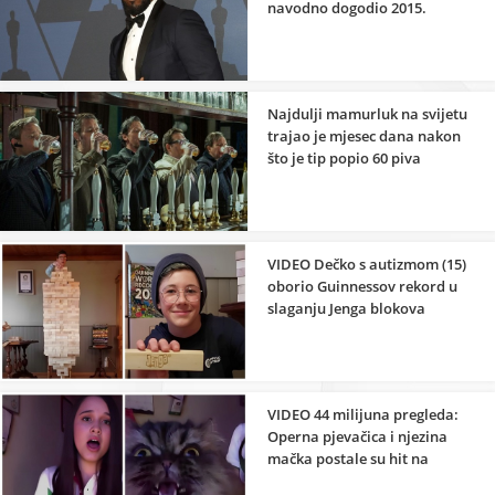
navodno dogodio 2015.
godine
Najdulji mamurluk na svijetu
trajao je mjesec dana nakon
što je tip popio 60 piva
VIDEO Dečko s autizmom (15)
oborio Guinnessov rekord u
slaganju Jenga blokova
VIDEO 44 milijuna pregleda:
Operna pjevačica i njezina
mačka postale su hit na
internetu