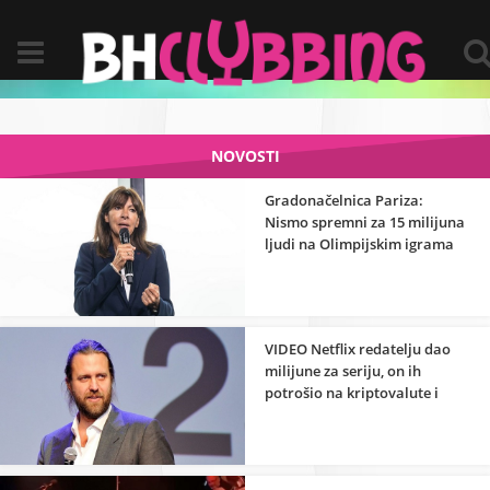
NOVOSTI
Gradonačelnica Pariza:
Nismo spremni za 15 milijuna
ljudi na Olimpijskim igrama
VIDEO Netflix redatelju dao
milijune za seriju, on ih
potrošio na kriptovalute i
skupe aute