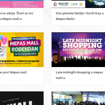
na akcija 'Život za Ivu'
Dan planete Zemlje / Earth Day u
u Mepas mall-u
Mepas Mallu
mo prvi Mepas mall
Late midnight shopping u mepas
n
mall-u