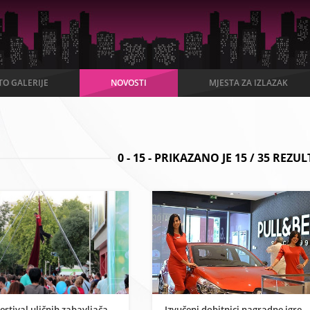
TO GALERIJE
NOVOSTI
MJESTA ZA IZLAZAK
0
-
15
- PRIKAZANO JE
15
/
35
REZUL
estival uličnih zabavljača
Izvučeni dobitnici nagradne igre