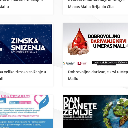
Mallu
Mepas Malla Brija do Clia
na veliko zimsko sniženje u
Dobrovoljno darivanje krvi u Me
ll
Mallu