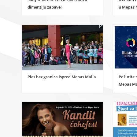
dimenziju zabave!
u Mepas 
Ples bez granica ispred Mepas Malla
Požurite 
Mepas Ma