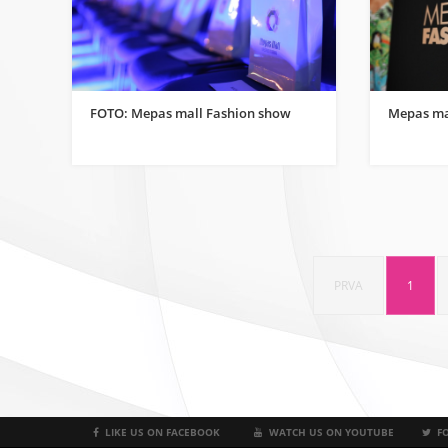
FOTO: Mepas mall Fashion show
Mepas ma
PRVA
1
LIKE US ON FACEBOOK
WATCH US ON YOUTUBE
FO