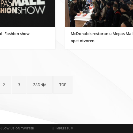
ll Fashion show
McDonalds restoran u Mepas Mal
opet otvoren
2
3
ZADNJA
TOP
LLOW US ON TWITTER
IMPRESSUM