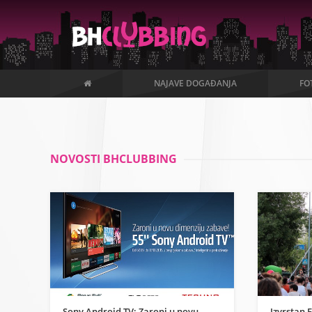
NAJAVE DOGAĐANJA
FO
NOVOSTI BHCLUBBING
Sony Android TV: Zaroni u novu
Izvrstan F