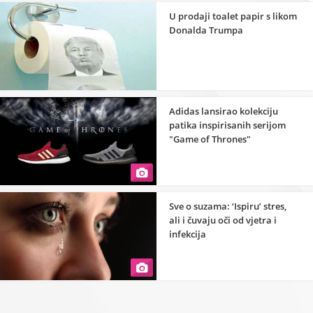
U prodaji toalet papir s likom
Donalda Trumpa
Adidas lansirao kolekciju
patika inspirisanih serijom
"Game of Thrones"
Sve o suzama: ‘Ispiru’ stres,
ali i čuvaju oči od vjetra i
infekcija