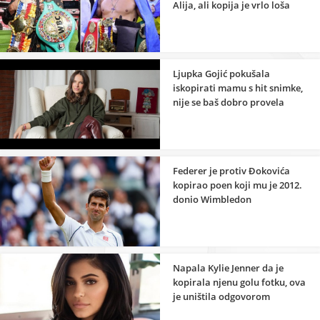
Alija, ali kopija je vrlo loša
Ljupka Gojić pokušala
iskopirati mamu s hit snimke,
nije se baš dobro provela
Federer je protiv Đokovića
kopirao poen koji mu je 2012.
donio Wimbledon
Napala Kylie Jenner da je
kopirala njenu golu fotku, ova
je uništila odgovorom