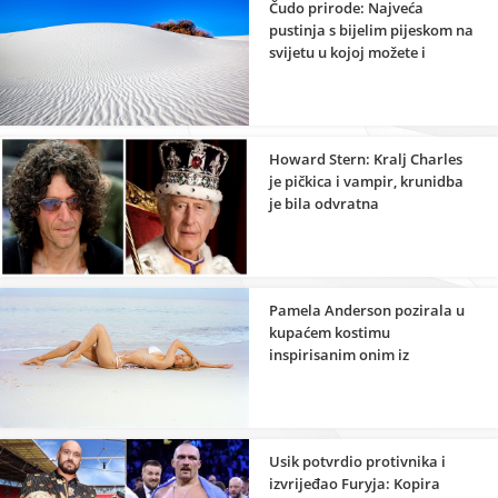
Čudo prirode: Najveća
pustinja s bijelim pijeskom na
svijetu u kojoj možete i
kampirati
Howard Stern: Kralj Charles
je pičkica i vampir, krunidba
je bila odvratna
Pamela Anderson pozirala u
kupaćem kostimu
inspirisanim onim iz
Baywatcha
Usik potvrdio protivnika i
izvrijeđao Furyja: Kopira