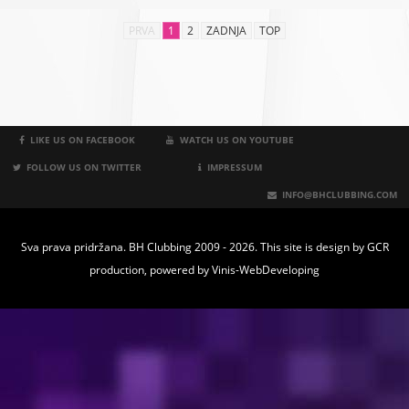
PRVA
1
2
ZADNJA
TOP
LIKE US ON FACEBOOK
WATCH US ON YOUTUBE
FOLLOW US ON TWITTER
IMPRESSUM
INFO@BHCLUBBING.COM
Sva prava pridržana. BH Clubbing 2009 - 2026. This site is design by
GCR
production
, powered by
Vinis-WebDeveloping