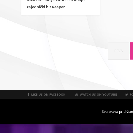
zajednički hit Reaper
PRVA
LIKE US ON FACEBOOK
WATCH US ON YOUTUBE
FO
Sva prava pridržan