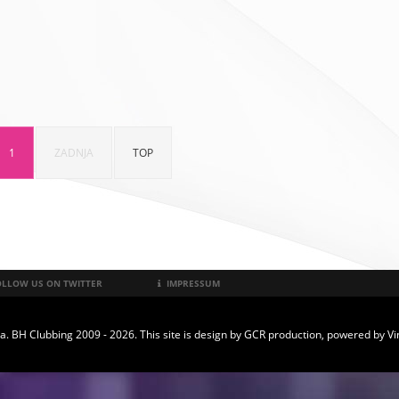
1
ZADNJA
TOP
LLOW US ON TWITTER
IMPRESSUM
a. BH Clubbing 2009 - 2026. This site is design by
GCR production
, powered by
Vi