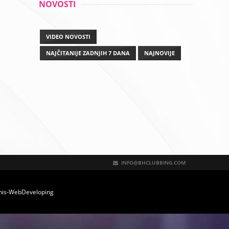
NOVOSTI
VIDEO NOVOSTI
NAJČITANIJE ZADNJIH 7 DANA
NAJNOVIJE
INFO@BHCLUBBING.COM
nis-WebDeveloping