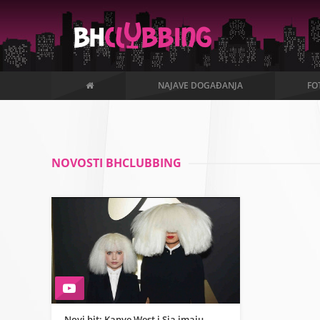
NAJAVE DOGAĐANJA
FO
NOVOSTI BHCLUBBING
Novi hit: Kanye West i Sia imaju