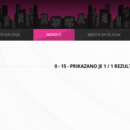
TO GALERIJE
NOVOSTI
MJESTA ZA IZLAZAK
0
-
15
- PRIKAZANO JE
1
/
1
REZUL