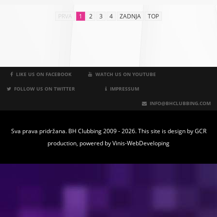
PRVA
1
2
3
4
ZADNJA
TOP
LIKE US ON FACEBOOK
WATCH US ON YOUTUBE
FOLLOW US ON TWITTER
IMPRESSUM
INFO@BHCLUBBING.COM
Sva prava pridržana. BH Clubbing 2009 - 2026. This site is design by
GCR
production
, powered by
Vinis-WebDeveloping