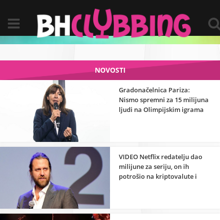
NOVOSTI
Gradonačelnica Pariza:
Nismo spremni za 15 milijuna
ljudi na Olimpijskim igrama
VIDEO Netflix redatelju dao
milijune za seriju, on ih
potrošio na kriptovalute i
skupe aute