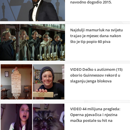
navodno dogodio 2015.
godine
Najdulji mamurluk na svijetu
trajao je mjesec dana nakon
što je tip popio 60 piva
VIDEO Dečko s autizmom (15)
oborio Guinnessov rekord u
slaganju Jenga blokova
VIDEO 44 milijuna pregleda:
Operna pjevačica i njezina
mačka postale su hit na
internetu