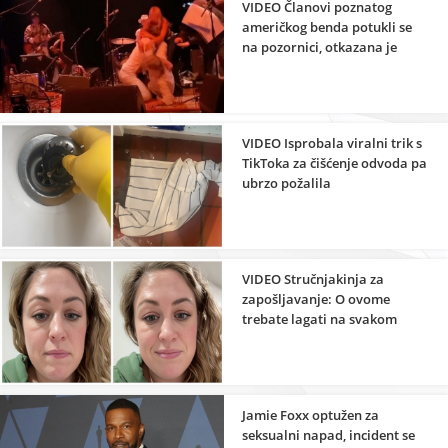
VIDEO Članovi poznatog
američkog benda potukli se
na pozornici, otkazana je
cijela turneja
VIDEO Isprobala viralni trik s
TikToka za čišćenje odvoda pa
ubrzo požalila
VIDEO Stručnjakinja za
zapošljavanje: O ovome
trebate lagati na svakom
razgovoru za posao
Jamie Foxx optužen za
seksualni napad, incident se