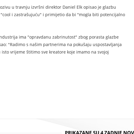
ivu u travnju izvršni direktor Daniel Elk opisao je glazbu
ool i zastrašujuću" i primijetio da bi "mogla biti potencijalno
 industrija ima "opravdanu zabrinutost" zbog porasta glazbe
kao: "Radimo s našim partnerima na pokušaju uspostavljanja
u isto vrijeme štitimo sve kreatore koje imamo na svojoj
PRIKAZANE SU 4 ZADNJE NOV