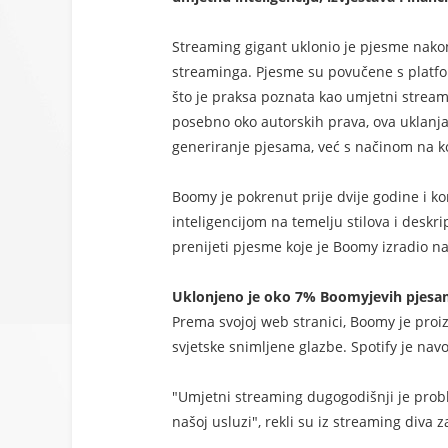
Streaming gigant uklonio je pjesme nakon
streaminga. Pjesme su povučene s platf
što je praksa poznata kao umjetni streami
posebno oko autorskih prava, ova uklanj
generiranje pjesama, već s načinom na ko
Boomy je pokrenut prije dvije godine i 
inteligencijom na temelju stilova i deskri
prenijeti pjesme koje je Boomy izradio na
Uklonjeno je oko 7% Boomyjevih pjes
Prema svojoj web stranici, Boomy je proi
svjetske snimljene glazbe. Spotify je n
"Umjetni streaming dugogodišnji je problem
našoj usluzi", rekli su iz streaming diva 