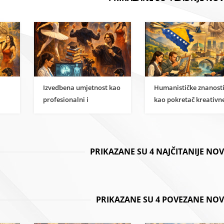
Izvedbena umjetnost kao
Humanističke znanost
profesionalni i
kao pokretač kreativn
i
znanstveni karijerni put
ekonomije u BiH
PRIKAZANE SU 4 NAJČITANIJE NO
PRIKAZANE SU 4 POVEZANE NOV