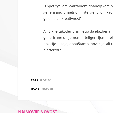
U Spotifyevom kvartalnom financijskom poz
generiranu umjetnom inteligencijom kao "c
golema za kreativnost".
Ali Elk je također primijetio da glazbena
generirane umjetnom inteligencijom i re
pozicije u kojoj dopuštamo inovacije, ali 
platformi."
TAGS:
SPOTIFY
IZVOR:
INDEX.HR
NAJNOVIJE NOVOSTI