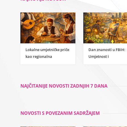
Lokalne umjetničke priče
Dan znanosti u FBiH:
kao regionalna
Umjetnost i
inspiracija za
humanističke znanost
razumijevanje
kao temelj održivog
znanstvene strane
razvoja
umjetnosti
NAJČITANIJE NOVOSTI ZADNJIH 7 DANA
NOVOSTI S POVEZANIM SADRŽAJEM