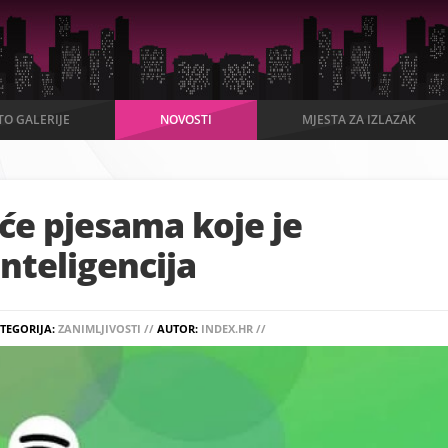
TO GALERIJE
NOVOSTI
MJESTA ZA IZLAZAK
uće pjesama koje je
nteligencija
TEGORIJA:
ZANIMLJIVOSTI //
AUTOR:
INDEX.HR //