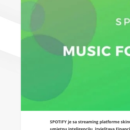
SPOTIFY je sa streaming platforme skin
umjetnu inteligenciju, izvještava Financ