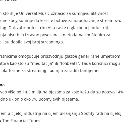
 što ih je Universal Music označio za sumnjivu aktivnost
orme zbog sumnje da koriste botove za napuhavanje streamova,
ng. Dok zabrinutost oko AI-a raste u glazbenoj industriji,
anja nisu bila izravno povezana s metodama korištenim za
ji su dobile svoj broj streaminga.
korisnicima omogućuje proizvodnju glazbe generirane umjetnom
ptora kao što su "meditacija" ili "lofibeats". Tada korisnici mogu
 platforme za streaming i od njih zaraditi tantijeme.
ama
zveo više od 14.5 milijuna pjesama za koje kažu da su gotovo 14%
avodno uklonio oko 7% Boomyjevih pjesama.
 u cijeloj industriji na čijem uklanjanju Spotify radi na cijeloj
za The Financial Times .