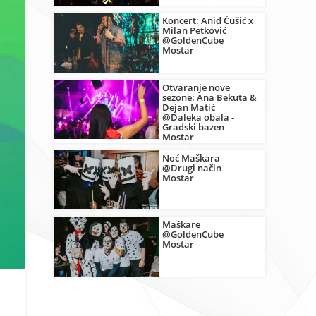
Koncert: Anid Ćušić x
Milan Petković
@GoldenCube
Mostar
Otvaranje nove
sezone: Ana Bekuta &
Dejan Matić
@Daleka obala -
Gradski bazen
Mostar
Noć Maškara
@Drugi način
Mostar
Maškare
@GoldenCube
Mostar