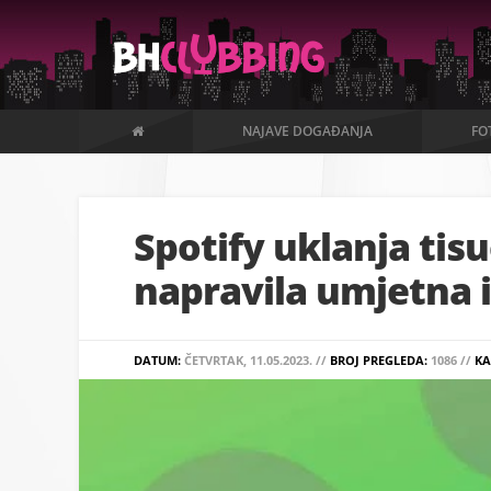
NAJAVE DOGAĐANJA
FO
Spotify uklanja tis
napravila umjetna i
DATUM:
ČETVRTAK, 11.05.2023. //
BROJ PREGLEDA:
1086 //
KA