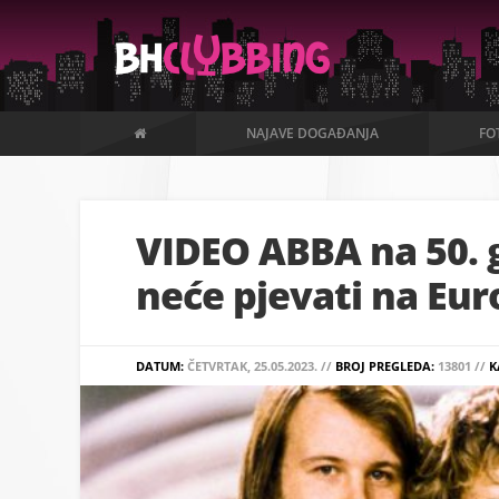
NAJAVE DOGAĐANJA
FO
VIDEO ABBA na 50. 
neće pjevati na Eu
DATUM:
ČETVRTAK, 25.05.2023. //
BROJ PREGLEDA:
13801 //
K