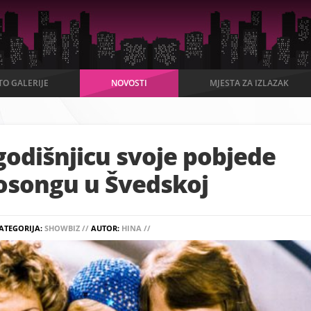
TO GALERIJE
NOVOSTI
MJESTA ZA IZLAZAK
godišnjicu svoje pobjede
rosongu u Švedskoj
ATEGORIJA:
SHOWBIZ //
AUTOR:
HINA //