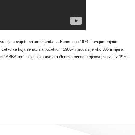
atelja u svijetu nakon trijumfa na Eurosongu 1974. i svojim trajnim
Četvorka koja se razišla početkom 1980-ih prodala je oko 385 milijuna
t "ABBAtara" - digitalnih avatara članova benda u njihovoj verziji iz 1970-