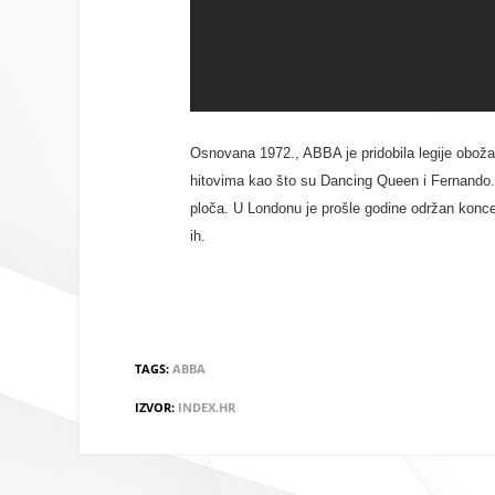
Osnovana 1972., ABBA je pridobila legije obožav
hitovima kao što su Dancing Queen i Fernando. 
ploča. U Londonu je prošle godine održan koncer
ih.
TAGS:
ABBA
IZVOR:
INDEX.HR