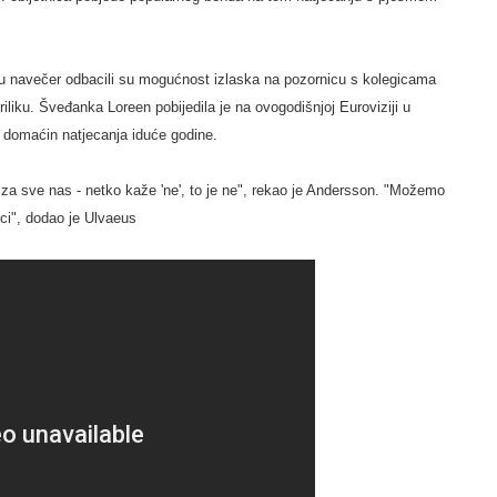
du navečer odbacili su mogućnost izlaska na pozornicu s kolegicama
iliku. Šveđanka Loreen pobijedila je na ovogodišnjoj Euroviziji u
ti domaćin natjecanja iduće godine.
je za sve nas - netko kaže 'ne', to je ne", rekao je Andersson. "Možemo
ci", dodao je Ulvaeus