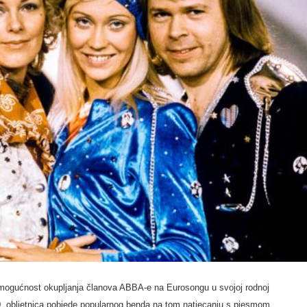
 mogućnost okupljanja članova ABBA-e na Eurosongu u svojoj rodnoj
0. obljetnica pobjede popularnog benda na tom natjecanju s pjesmom