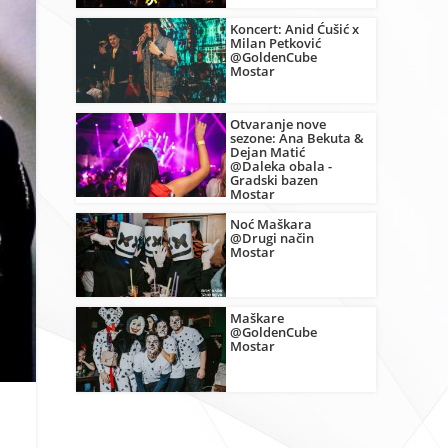
Koncert: Anid Ćušić x
Milan Petković
@GoldenCube
Mostar
Otvaranje nove
sezone: Ana Bekuta &
Dejan Matić
@Daleka obala -
Gradski bazen
Mostar
Noć Maškara
@Drugi način
Mostar
Maškare
@GoldenCube
Mostar