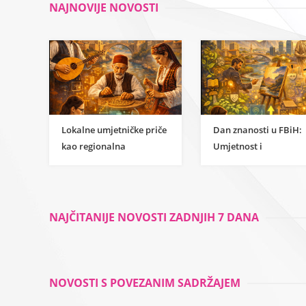
NAJNOVIJE NOVOSTI
Lokalne umjetničke priče
Dan znanosti u FBiH:
kao regionalna
Umjetnost i
inspiracija za
humanističke znanost
razumijevanje
kao temelj održivog
znanstvene strane
razvoja
umjetnosti
NAJČITANIJE NOVOSTI ZADNJIH 7 DANA
NOVOSTI S POVEZANIM SADRŽAJEM