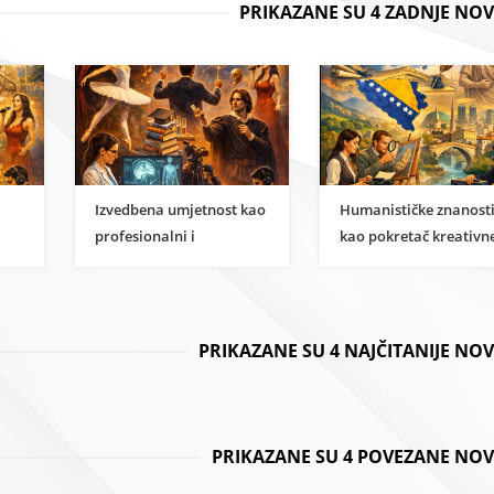
PRIKAZANE SU 4 ZADNJE NOV
Izvedbena umjetnost kao
Humanističke znanost
profesionalni i
kao pokretač kreativn
i
znanstveni karijerni put
ekonomije u BiH
PRIKAZANE SU 4 NAJČITANIJE NO
PRIKAZANE SU 4 POVEZANE NOV