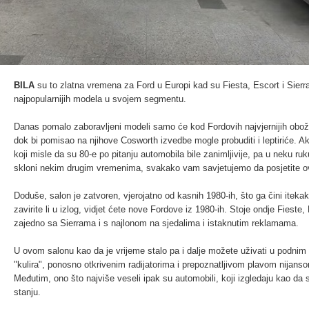
BILA
su to zlatna vremena za Ford u Europi kad su Fiesta, Escort i Sierra 
najpopularnijih modela u svojem segmentu.
Danas pomalo zaboravljeni modeli samo će kod Fordovih najvjernijih oboža
dok bi pomisao na njihove Cosworth izvedbe mogle probuditi i leptiriće. A
koji misle da su 80-e po pitanju automobila bile zanimljivije, pa u neku ruku
skloni nekim drugim vremenima, svakako vam savjetujemo da posjetite ov
Doduše, salon je zatvoren, vjerojatno od kasnih 1980-ih, što ga čini iteka
zavirite li u izlog, vidjet ćete nove Fordove iz 1980-ih. Stoje ondje Fieste, 
zajedno sa Sierrama i s najlonom na sjedalima i istaknutim reklamama.
U ovom salonu kao da je vrijeme stalo pa i dalje možete uživati u podn
"kulira", ponosno otkrivenim radijatorima i prepoznatljivom plavom nijans
Međutim, ono što najviše veseli ipak su automobili, koji izgledaju kao da
stanju.