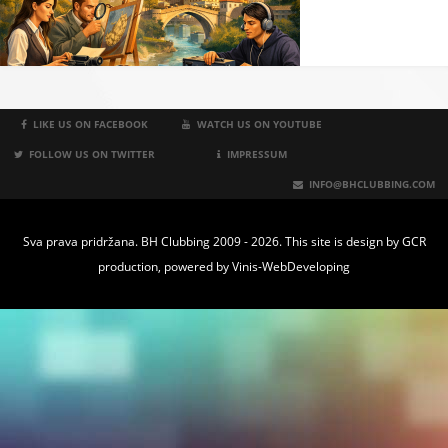
LIKE US ON FACEBOOK
WATCH US ON YOUTUBE
FOLLOW US ON TWITTER
IMPRESSUM
INFO@BHCLUBBING.COM
Sva prava pridržana. BH Clubbing 2009 - 2026. This site is design by
GCR
production
, powered by
Vinis-WebDeveloping