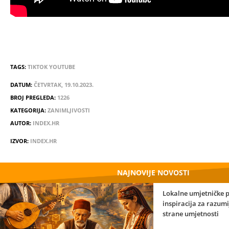
TAGS:
TIKTOK
YOUTUBE
DATUM:
ČETVRTAK, 19.10.2023.
BROJ PREGLEDA:
1226
KATEGORIJA:
ZANIMLJIVOSTI
AUTOR:
INDEX.HR
IZVOR:
INDEX.HR
NAJNOVIJE NOVOSTI
Lokalne umjetničke p
inspiracija za razum
strane umjetnosti