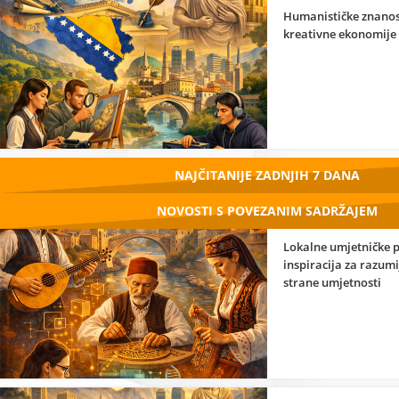
Humanističke znanos
kreativne ekonomije
NAJČITANIJE ZADNJIH 7 DANA
NOVOSTI S POVEZANIM SADRŽAJEM
Lokalne umjetničke p
inspiracija za razum
strane umjetnosti