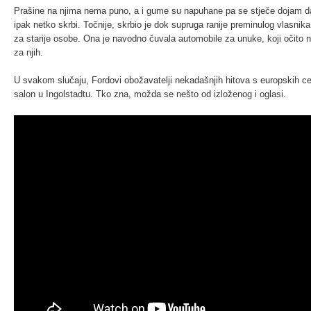
Prašine na njima nema puno, a i gume su napuhane pa se stječe dojam d
ipak netko skrbi. Točnije, skrbio je dok supruga ranije preminulog vlasnika
za starije osobe. Ona je navodno čuvala automobile za unuke, koji očito n
za njih.
U svakom slučaju, Fordovi obožavatelji nekadašnjih hitova s europskih c
salon u Ingolstadtu. Tko zna, možda se nešto od izloženog i oglasi.