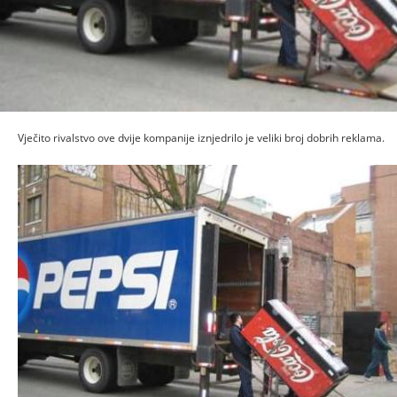
Vječito rivalstvo ove dvije kompanije iznjedrilo je veliki broj dobrih reklama.