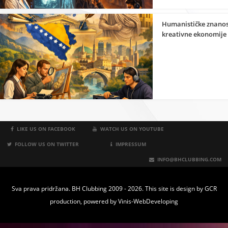
Humanističke znanos
kreativne ekonomije
LIKE US ON FACEBOOK
WATCH US ON YOUTUBE
FOLLOW US ON TWITTER
IMPRESSUM
INFO@BHCLUBBING.COM
Sva prava pridržana. BH Clubbing 2009 - 2026. This site is design by
GCR
production
, powered by
Vinis-WebDeveloping