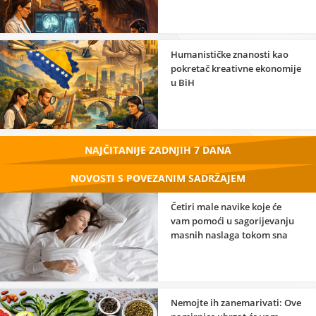
Humanističke znanosti kao
pokretač kreativne ekonomije
u BiH
NAJČITANIJE ZADNJIH 7 DANA
NOVOSTI S POVEZANIM SADRŽAJEM
Četiri male navike koje će
vam pomoći u sagorijevanju
masnih naslaga tokom sna
Nemojte ih zanemarivati: Ove