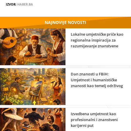
IZVOR:
HABER.BA
NAJNOVIJE NOVOSTI
Lokalne umjetničke priče kao
regionalna inspiracija za
razumijevanje znanstvene
strane umjetnosti
Dan znanosti u FBiH:
Umjetnost i humanističke
znanosti kao temelj održivog
razvoja
Izvedbena umjetnost kao
profesionalni i znanstveni
karijerni put