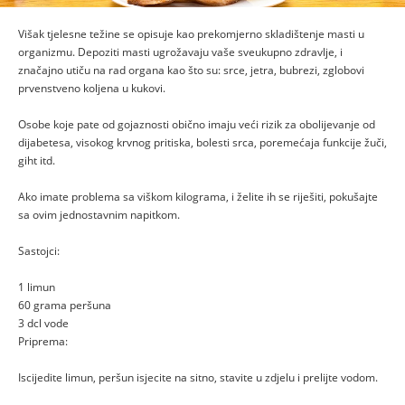
Višak tjelesne težine se opisuje kao prekomjerno skladištenje masti u
organizmu. Depoziti masti ugrožavaju vaše sveukupno zdravlje, i
značajno utiču na rad organa kao što su: srce, jetra, bubrezi, zglobovi
prvenstveno koljena u kukovi.
Osobe koje pate od gojaznosti obično imaju veći rizik za obolijevanje od
dijabetesa, visokog krvnog pritiska, bolesti srca, poremećaja funkcije žuči,
giht itd.
Ako imate problema sa viškom kilograma, i želite ih se riješiti, pokušajte
sa ovim jednostavnim napitkom.
Sastojci:
1 limun
60 grama peršuna
3 dcl vode
Priprema:
Iscijedite limun, peršun isjecite na sitno, stavite u zdjelu i prelijte vodom.