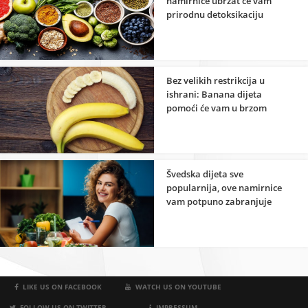
namirnice ubrzat će vam
prirodnu detoksikaciju
organizma
Bez velikih restrikcija u
ishrani: Banana dijeta
pomoći će vam u brzom
gubitku kilograma
Švedska dijeta sve
popularnija, ove namirnice
vam potpuno zabranjuje
LIKE US ON FACEBOOK
WATCH US ON YOUTUBE
FOLLOW US ON TWITTER
IMPRESSUM