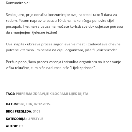
Konzumiranje:
Svako jutro, prije doručka konzumirajte ovaj napitak i tako 5 dana za
redom. Potom napravite pauzu 10 dana, nakon čega ponovite cijeli
postupak. Tretman s pauzama možete koristit sve dok osjećate potrebu
da smanjenjem tjelesne težine!
Ovaj napitak ubrzava proces sagorijevanje masti i zadovoljava dnevne
potrebe vitamina i minerala na cijeli organizam, piše “Lijekizprirode“.
Peršun poboljšava proces varenja i stimulira organizam na izbacivanje
viška tekućine, eliminiše nadutost, piše “Lijekizprirode“.
TAGS:
PRIPREMA
ZDRAVLJE
KILOGRAMI
LIJEK
DIJETA
DATUM:
SRIJEDA, 02.12.2015.
BROJ PREGLEDA:
3101
KATEGORIJA:
LIFESTYLE
AUTOR:
E.Z.