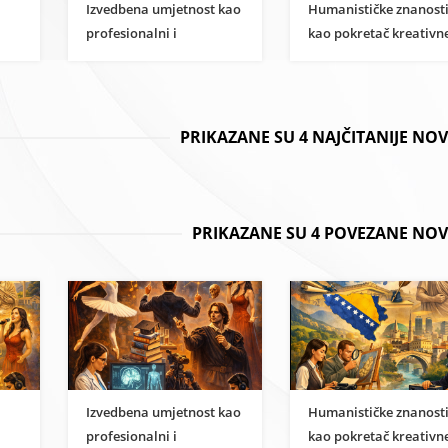
Izvedbena umjetnost kao
Humanističke znanost
profesionalni i
kao pokretač kreativn
i
znanstveni karijerni put
ekonomije u BiH
PRIKAZANE SU 4 NAJČITANIJE NO
PRIKAZANE SU 4 POVEZANE NOV
Izvedbena umjetnost kao
Humanističke znanost
profesionalni i
kao pokretač kreativn