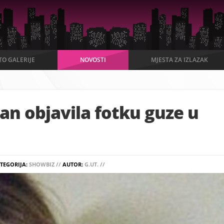
TO GALERIJE
NOVOSTI
MJESTA ZA IZLAZAK
an objavila fotku guze u
TEGORIJA:
SHOWBIZ //
AUTOR:
G.UT. //