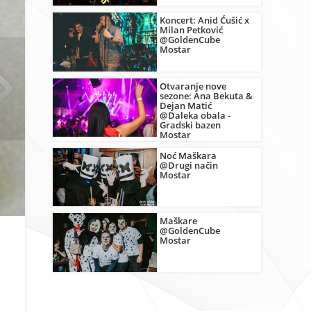
Koncert: Anid Ćušić x
Milan Petković
@GoldenCube
Mostar
Otvaranje nove
sezone: Ana Bekuta &
Dejan Matić
@Daleka obala -
Gradski bazen
Mostar
Noć Maškara
@Drugi način
Mostar
Maškare
@GoldenCube
Mostar