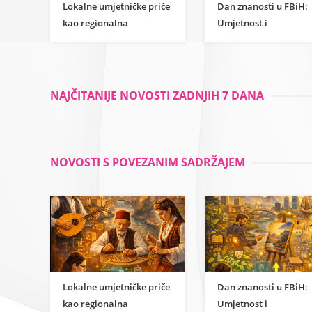
Lokalne umjetničke priče
Dan znanosti u FBiH:
kao regionalna
Umjetnost i
inspiracija za
humanističke znanost
razumijevanje
kao temelj održivog
znanstvene strane
razvoja
umjetnosti
NAJČITANIJE NOVOSTI ZADNJIH 7 DANA
NOVOSTI S POVEZANIM SADRŽAJEM
Lokalne umjetničke priče
Dan znanosti u FBiH:
kao regionalna
Umjetnost i