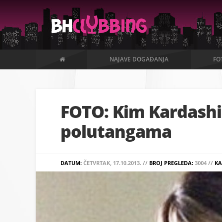
NAJAVE DOGAĐANJA
FO
FOTO: Kim Kardashi
polutangama
DATUM:
ČETVRTAK, 17.10.2013. //
BROJ PREGLEDA:
3004 //
KA