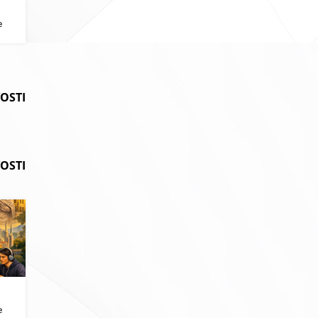
i
e
VOSTI
OSTI
i
e