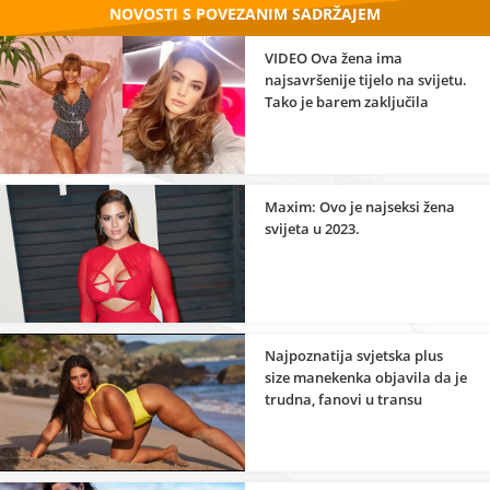
NOVOSTI S POVEZANIM SADRŽAJEM
VIDEO Ova žena ima
najsavršenije tijelo na svijetu.
Tako je barem zaključila
studija
Maxim: Ovo je najseksi žena
svijeta u 2023.
Najpoznatija svjetska plus
size manekenka objavila da je
trudna, fanovi u transu