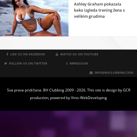
Ashley Graham pokazala
kako izgleda trening žena s
velikim grudima
LIKE US ON FACEBOOK
WATCH US ON YOUTUBE
FOLLOW US ON TWITTER
IMPRESSUM
INFO@BHCLUBBING.COM
Sva prava pridržana. BH Clubbing 2009 - 2026. This site is design by
GCR
production
, powered by
Vinis-WebDeveloping