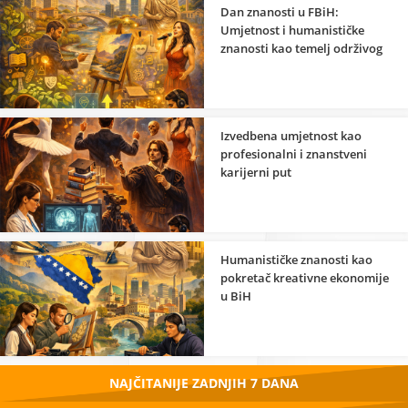
Dan znanosti u FBiH:
Umjetnost i humanističke
znanosti kao temelj održivog
razvoja
Izvedbena umjetnost kao
profesionalni i znanstveni
karijerni put
Humanističke znanosti kao
pokretač kreativne ekonomije
u BiH
NAJČITANIJE ZADNJIH 7 DANA