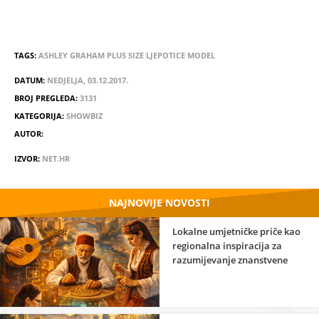
TAGS:
ASHLEY GRAHAM
PLUS SIZE
LJEPOTICE
MODEL
DATUM:
NEDJELJA, 03.12.2017.
BROJ PREGLEDA:
3131
KATEGORIJA:
SHOWBIZ
AUTOR:
IZVOR:
NET.HR
NAJNOVIJE NOVOSTI
Lokalne umjetničke priče kao
regionalna inspiracija za
razumijevanje znanstvene
strane umjetnosti