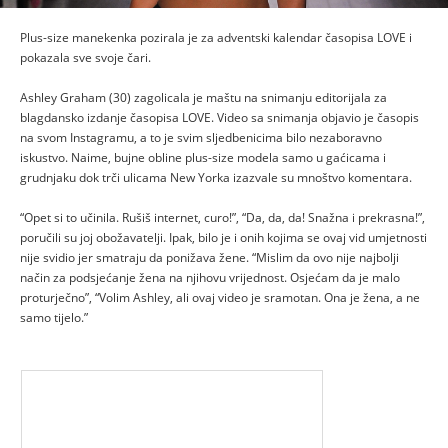
Plus-size manekenka pozirala je za adventski kalendar časopisa LOVE i
pokazala sve svoje čari.
Ashley Graham (30) zagolicala je maštu na snimanju editorijala za
blagdansko izdanje časopisa LOVE. Video sa snimanja objavio je časopis
na svom Instagramu, a to je svim sljedbenicima bilo nezaboravno
iskustvo. Naime, bujne obline plus-size modela samo u gaćicama i
grudnjaku dok trči ulicama New Yorka izazvale su mnoštvo komentara.
“Opet si to učinila. Rušiš internet, curo!”, “Da, da, da! Snažna i prekrasna!”,
poručili su joj obožavatelji. Ipak, bilo je i onih kojima se ovaj vid umjetnosti
nije svidio jer smatraju da ponižava žene. “Mislim da ovo nije najbolji
način za podsjećanje žena na njihovu vrijednost. Osjećam da je malo
proturječno”, “Volim Ashley, ali ovaj video je sramotan. Ona je žena, a ne
samo tijelo.”