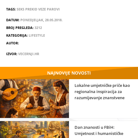
TAGS:
SEKS
PREKID
VEZE
PAROVI
DATUM:
PONEDJELJAK, 28.05.2018.
BROJ PREGLEDA:
3212
KATEGORIJA:
LIFESTYLE
AUTOR:
IZVOR:
VECERNJI.HR
NAJNOVIJE NOVOSTI
Lokalne umjetničke priče kao
regionalna inspiracija za
razumijevanje znanstvene
strane umjetnosti
Dan znanosti u FBiH:
Umjetnost i humanističke