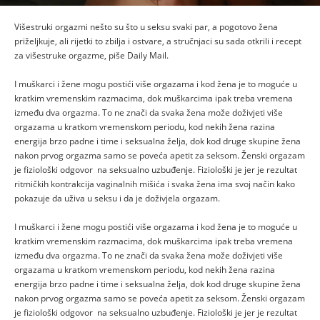
Višestruki orgazmi nešto su što u seksu svaki par, a pogotovo žena
priželjkuje, ali rijetki to zbilja i ostvare, a stručnjaci su sada otkrili i recept
za višestruke orgazme, piše Daily Mail.
I muškarci i žene mogu postići više orgazama i kod žena je to moguće u
kratkim vremenskim razmacima, dok muškarcima ipak treba vremena
između dva orgazma. To ne znači da svaka žena može doživjeti više
orgazama u kratkom vremenskom periodu, kod nekih žena razina
energija brzo padne i time i seksualna želja, dok kod druge skupine žena
nakon prvog orgazma samo se poveća apetit za seksom. Ženski orgazam
je fiziološki odgovor na seksualno uzbuđenje. Fiziološki je jer je rezultat
ritmičkih kontrakcija vaginalnih mišića i svaka žena ima svoj način kako
pokazuje da uživa u seksu i da je doživjela orgazam.
I muškarci i žene mogu postići više orgazama i kod žena je to moguće u
kratkim vremenskim razmacima, dok muškarcima ipak treba vremena
između dva orgazma. To ne znači da svaka žena može doživjeti više
orgazama u kratkom vremenskom periodu, kod nekih žena razina
energija brzo padne i time i seksualna želja, dok kod druge skupine žena
nakon prvog orgazma samo se poveća apetit za seksom. Ženski orgazam
je fiziološki odgovor na seksualno uzbuđenje. Fiziološki je jer je rezultat