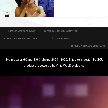
LIKE US ON FACEBOOK
WATCH US ON YOUTUBE
FOLLOW US ON TWITTER
IMPRESSUM
INFO@BHCLUBBING.COM
Sva prava pridržana. BH Clubbing 2009 - 2026. This site is design by
GCR
production
, powered by
Vinis-WebDeveloping