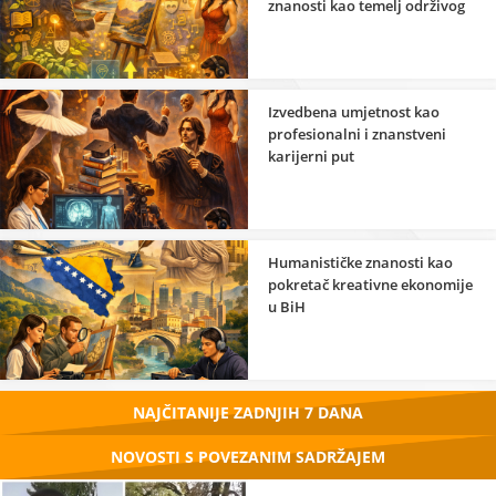
znanosti kao temelj održivog
razvoja
Izvedbena umjetnost kao
profesionalni i znanstveni
karijerni put
Humanističke znanosti kao
pokretač kreativne ekonomije
u BiH
NAJČITANIJE ZADNJIH 7 DANA
NOVOSTI S POVEZANIM SADRŽAJEM