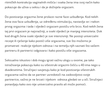
ritmičkih kontrakcija vaginalnih mišića i svaka žena ima svoj način kako
pokazuje da uživa u seksu i da je doživjela orgazam.
Do postizanja orgazma žene prolaze razne faze uzbuđenja. Kod nekih
žena ova faza uzbuđenja, uz određenu stimulaciju, nastavlja se i nakon
prvog orgazma i tada i sljedeći orgazam postižu vrlo brzo. Kod nekih žena
taj prvi orgazam je najsnažniji, a svaki sljedeći je manjeg intenziteta. Dok
kod drugih žena svaki sljedeći je sve intenzivniji. Ne postoji univerzalni
recept ili rješenje kako postići više orgazama, sve što možemo je
promatrati reakcije tijekom odnosa i na temelju njih saznati što vašem
partneru ili partnerici odgovara i kako postižu više orgazama.
Seksualno iskustvo i dob mogu igrati važnu ulogu u ovome, pa tako
istraživanja pokazuju kako su višestruki orgazmi češću u 40-ima nego u
dvadesetima. Stručnjaci savjetuju kako je kod postizanja višestrukih
orgazama važno da se partner usredotoči na zadovoljstvo svoje
partnerice, važno je ne brzati i tijekom odnosa gledati se u oči. Stručnjaci
ponavljaju kako ovo nije univerzalno pravilo ali može pomoći.