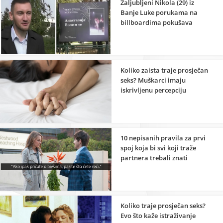
Zaljubljeni Nikola (29) iz
Banje Luke porukama na
billboardima pokušava
vratiti bivšu
Koliko zaista traje prosječan
seks? Muškarci imaju
iskrivljenu percepciju
10 nepisanih pravila za prvi
spoj koja bi svi koji traže
partnera trebali znati
Koliko traje prosječan seks?
Evo što kaže istraživanje