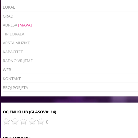
LOKAL
GRAD
ADRESA
[MAPA]
TIP LOKALA
VRSTA MUZIKE
KAPACITET
RADNO VRIJEME
WEB
KONTAKT
BROJ POSJETA
OCJENI KLUB
(GLASOVA: 14)
0