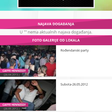
NAJAVA DOGAĐANJA
U "" nema aktualnih najava događanja.
FOTO GALERIJE OD LOKALA
Rođendanski party
CAFFE HENNESSY
(26.04.2013.)
Subota-26.05.2012
CAFFE HENNESSY
(26.05.2012.)