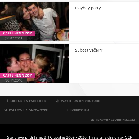
Playboy party
CAFFE HENNESSY
(30.07.2011.)
Subota večerrr!
CAFFE HENNESSY
(20.11.2010.)
LIKE US ON FACEBOOK
WATCH US ON YOUTUBE
FOLLOW US ON TWITTER
IMPRESSUM
INFO@BHCLUBBING.COM
Sva prava pridržana. BH Clubbing 2009 - 2026. This site is design by
GCR