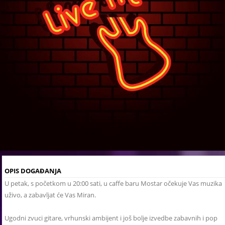
OPIS DOGAĐANJA
U petak, s početkom u 20:00 sati, u caffe baru Mostar očekuje Vas muzika
uživo, a zabavljat će Vas Miran.
Ugodni zvuci gitare, vrhunski ambijent i još bolje izvedbe zabavnih i pop