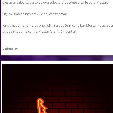
pjesama razlog su zašto da ovu subotu provedete u caffe baru Mostar.
Sigurni smo da nas ocekuje odlicna zabava!
Još da napomenemo, za one koji nisu upućeni, caffe bar Mostar nalazi se u
sklopu shooping centra Mostar (stari tržni centar).
Vidimo se!