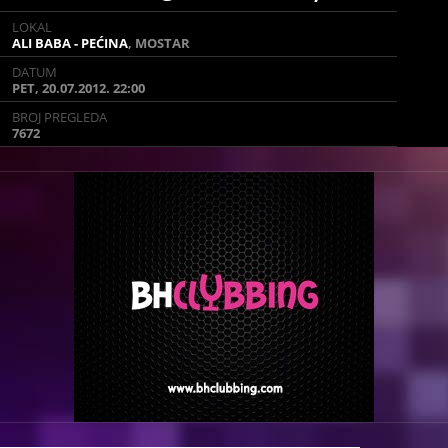
LOKAL
LOKAL
ALI BABA - PEĆINA
ALI BABA - PEĆINA
, MOSTAR
, MOSTAR
DATUM
DATUM
PET, 20.07.2012. 22:00
PET, 20.07.2012. 22:00
BROJ PREGLEDA
BROJ PREGLEDA
7672
7672
Pogledajte galeriju slika od Petak 20.07.2012.