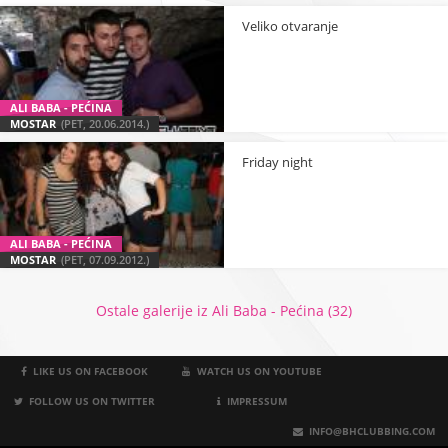
Veliko otvaranje
ALI BABA - PEĆINA
MOSTAR
(PET, 20.06.2014.)
Friday night
ALI BABA - PEĆINA
MOSTAR
(PET, 07.09.2012.)
Ostale galerije iz Ali Baba - Pećina (32)
LIKE US ON FACEBOOK
WATCH US ON YOUTUBE
FOLLOW US ON TWITTER
IMPRESSUM
INFO@BHCLUBBING.COM