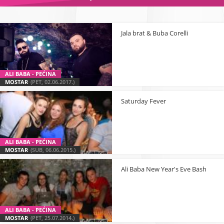
Jala brat & Buba Corelli
ALI BABA - PEĆINA
MOSTAR
(PET, 02.06.2017.)
Saturday Fever
ALI BABA - PEĆINA
MOSTAR
(SUB, 06.06.2015.)
Ali Baba New Year's Eve Bash
ALI BABA - PEĆINA
MOSTAR
(PET, 25.07.2014.)