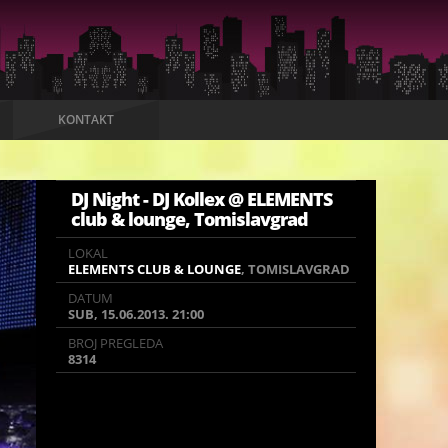
KONTAKT
DJ Night - DJ Kollex @ ELEMENTS
club & lounge, Tomislavgrad
LOKAL
LOKAL
ELEMENTS CLUB & LOUNGE
ELEMENTS CLUB & LOUNGE
, TOMISLAVGRAD
, TOMISLAVGRAD
DATUM
DATUM
SUB, 15.06.2013. 21:00
SUB, 15.06.2013. 21:00
BROJ PREGLEDA
BROJ PREGLEDA
8314
8314
Dragi naši,
Predstavljamo vam još jednog perspektivnog
mladog hrvatskog producenta i DJ-a koji će