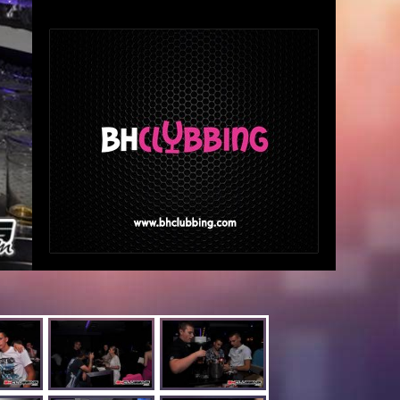
zasigurno napraviti pravi show u našem klubu.
Njegovo ime je Ivica Radoš, poznatiji pod
nazivom DJ KOLLEX.
Pozivamo vas da i ovu subotu rezervirate za
vrhunsku zabavu u Elements clubu.
SUBOTA 15.06.2013. s početkom u 21:00 sat.
Vidimo se,
Vaš Elements club & lounge...