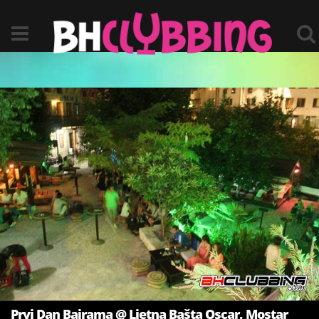
Prvi Dan Bajrama @ Ljetna Bašta Oscar, Mostar