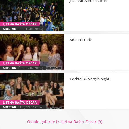
Jala Brat & Buba Corelli
LJETNA BAŠTA OSCAR
MOSTAR
(PET, 12.08.2016.)
Adnan i Tarik
LJETNA BAŠTA OSCAR
MOSTAR
(ČET, 02.07.2015.)
Cocktail & Nargila night
LJETNA BAŠTA OSCAR
MOSTAR
(SUB, 19.07.2014.)
Ostale galerije iz Ljetna Bašta Oscar (9)