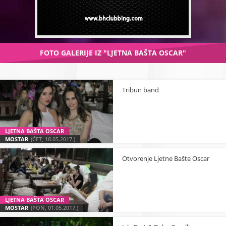
FOTO GALERIJE IZ "LJETNA BAŠTA OSCAR"
Tribun band
LJETNA BAŠTA OSCAR
MOSTAR
(ČET, 18.05.2017.)
Otvorenje Ljetne Bašte Oscar
LJETNA BAŠTA OSCAR
MOSTAR
(PON, 01.05.2017.)