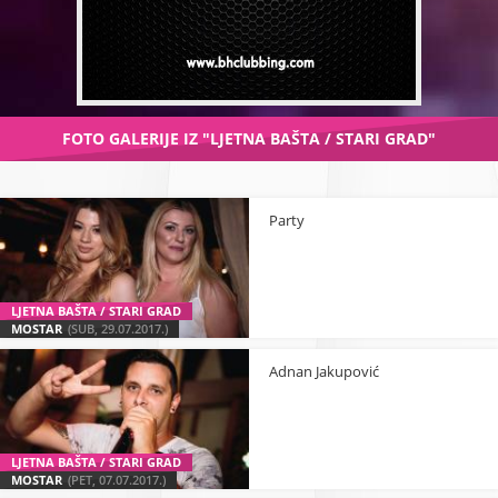
FOTO GALERIJE IZ "LJETNA BAŠTA / STARI GRAD"
Party
LJETNA BAŠTA / STARI GRAD
MOSTAR
(SUB, 29.07.2017.)
Adnan Jakupović
LJETNA BAŠTA / STARI GRAD
MOSTAR
(PET, 07.07.2017.)