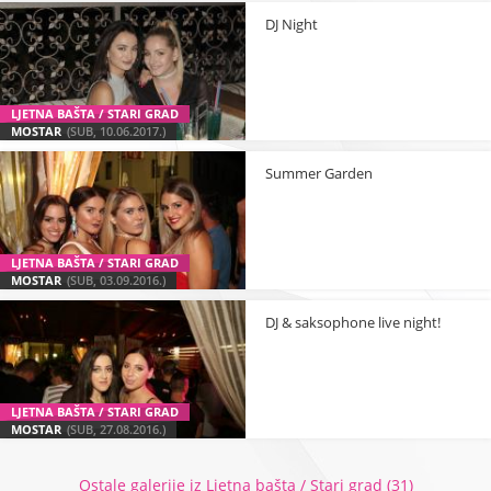
DJ Night
LJETNA BAŠTA / STARI GRAD
MOSTAR
(SUB, 10.06.2017.)
Summer Garden
LJETNA BAŠTA / STARI GRAD
MOSTAR
(SUB, 03.09.2016.)
DJ & saksophone live night!
LJETNA BAŠTA / STARI GRAD
MOSTAR
(SUB, 27.08.2016.)
Ostale galerije iz Ljetna bašta / Stari grad (31)