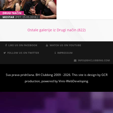
DRUGI NAČIN
MOSTAR
(PET, 25.05.2018.)
Ostale galerije iz Drugi način (822)
LIKE US ON FACEBOOK
WATCH US ON YOUTUBE
FOLLOW US ON TWITTER
IMPRESSUM
INFO@BHCLUBBING.COM
Sva prava pridržana. BH Clubbing 2009 - 2026. This site is design by
GCR
production
, powered by
Vinis-WebDeveloping