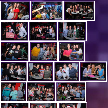
Pelin - 2 KM
Orah - 2 KM
Višnja - 2 KM
Red Bull - 4 KM
Boce
Vodka - 33 KM
Ballantines - 60 KM
Jegermeister - 50 KM
Johnnie Walker 0.7 - 60 KM
Rezervacije stolova na broj 063/015-015
Drugi Način - Pravi Način
Vidimo se.