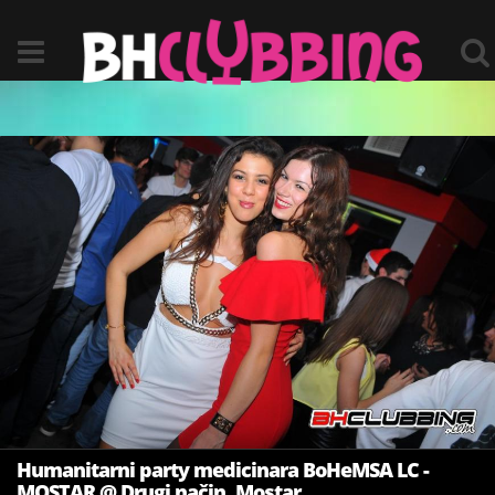
Humanitarni party medicinara BoHeMSA LC -
MOSTAR @ Drugi način, Mostar