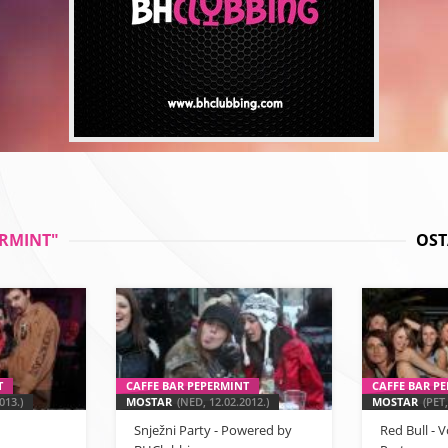
ERMINT"
OST
T
CAFFE BAR PEPERMINT
CAFFE BAR P
013.)
MOSTAR
(NED, 12.02.2012.)
MOSTAR
(PET,
Snježni Party - Powered by
Red Bull -