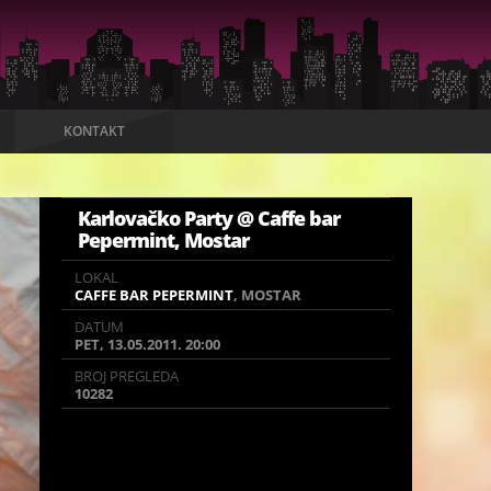
KONTAKT
Karlovačko Party @ Caffe bar
Pepermint, Mostar
LOKAL
LOKAL
CAFFE BAR PEPERMINT
CAFFE BAR PEPERMINT
, MOSTAR
, MOSTAR
DATUM
DATUM
PET, 13.05.2011. 20:00
PET, 13.05.2011. 20:00
BROJ PREGLEDA
BROJ PREGLEDA
10282
10282
Dođite u petak 13.5.2011 na Karlovačko party u
caffe bar Langkawl!
Za Vas smo osigurali promo cijene Karlovačke po