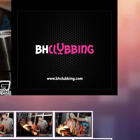
cijeni od 1.5 KM.
Za ugrijanu atmosferu bit će zadužen DJ i
mnogobrojne hostese koje će Vas dočekivati na
ulazu!
Naravno i za ljubitelje cocktaila smo pripremili
iznenađenje, očekuje Vas happy hour shooters!
:D
Vaš caffe bar Langkawl, Mostar,
vidimo se!