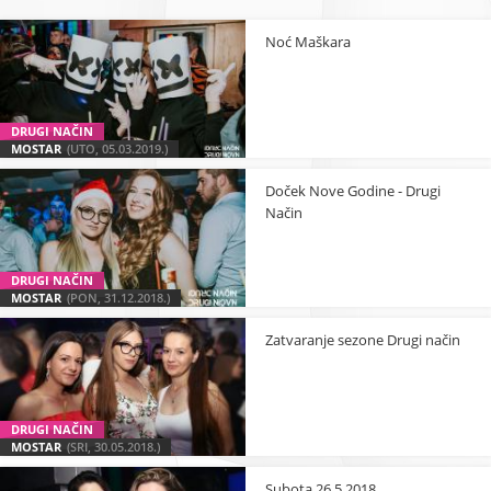
Noć Maškara
DRUGI NAČIN
MOSTAR
(UTO, 05.03.2019.)
Doček Nove Godine - Drugi
Način
DRUGI NAČIN
MOSTAR
(PON, 31.12.2018.)
Zatvaranje sezone Drugi način
DRUGI NAČIN
MOSTAR
(SRI, 30.05.2018.)
Subota 26.5.2018.