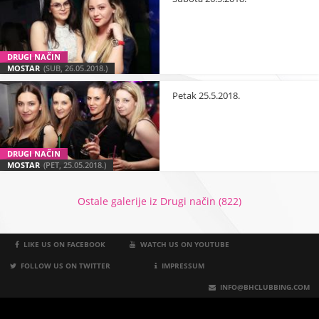
DRUGI NAČIN
MOSTAR
(SUB, 26.05.2018.)
Petak 25.5.2018.
DRUGI NAČIN
MOSTAR
(PET, 25.05.2018.)
Ostale galerije iz Drugi način (822)
LIKE US ON FACEBOOK
WATCH US ON YOUTUBE
FOLLOW US ON TWITTER
IMPRESSUM
INFO@BHCLUBBING.COM