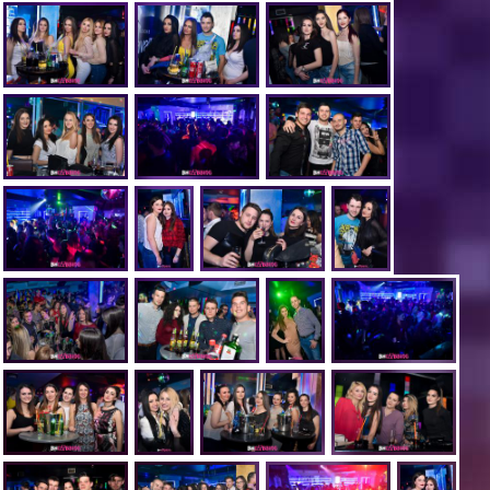
Boce:
Vodka 1l - 33 KM
Johnnie Walker 0,7 - 60 KM
Jagermeister 0,7 - 50 KM
Naravno osim studenata FPMOZ-a pozvani su i studenti sa
ostalih fakulteta kao i svi ostali ljudi dobre volje.
Rezervacije stolova na broj : 063 015 015 (rezervacije vrijede do
23:15).
Ne zaboravite, Drugi način - pravi način. Vidimo se ;)